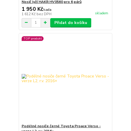
Nosič lyží HAKR HV0560 pro 6 párů
1 950 Kč
/
sada
skladem
1 612 Kč
bez DPH
Přidat do košíku
TOP produkt
Podélné nosiče černé Toyota Proace Verso -