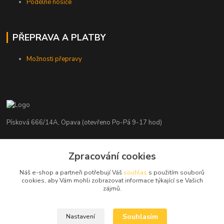
Podélné nosiče
PŘEPRAVA A PLATBY
Možnosti přepravy
Písková 666/14A, Opava (otevřeno Po-Pá 9-17 hod)
Radim Kaděrka
+420 776 839 986
Zpracování cookies
Infolinka: Po-Pá 8-18 hod.
Náš e-shop a partneři potřebují Váš
souhlas
s použitím souborů
cookies, aby Vám mohli zobrazovat informace týkající se Vašich
info@nosice.com
zájmů.
Souhlasím
Nastavení