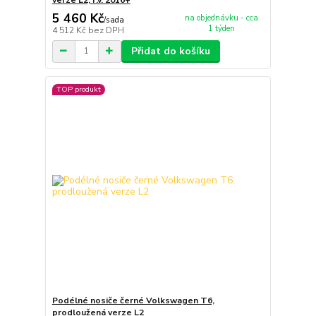
verze L2, r.v. 2016+
5 460 Kč
na objednávku - cca
/
sada
1 týden
4 512 Kč
bez DPH
Přidat do košíku
TOP produkt
Podélné nosiče černé Volkswagen T6,
prodloužená verze L2