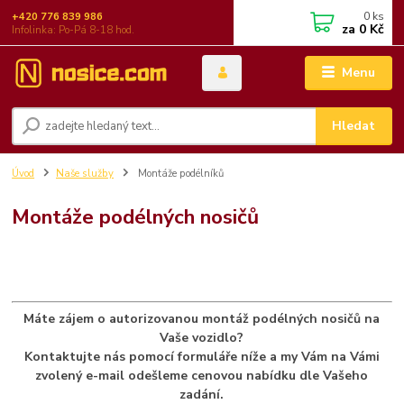
0
ks
+420 776 839 986
za
0 Kč
Infolinka: Po-Pá 8-18 hod.
Menu
Hledat
Úvod
Naše služby
Montáže podélníků
Montáže podélných nosičů
Máte zájem o autorizovanou montáž podélných nosičů na
Vaše vozidlo?
Kontaktujte nás pomocí formuláře níže a my Vám na Vámi
zvolený e-mail odešleme cenovou nabídku dle Vašeho
zadání.