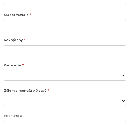
Model vozidla
*
Rok výroby
*
Karoserie
*
Zájem o montáž v Opavě
*
Poznámka