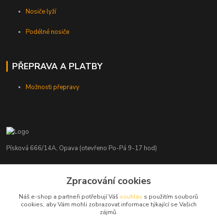
Nosiče lyží
Podélné nosiče
PŘEPRAVA A PLATBY
Možnosti přepravy
Písková 666/14A, Opava (otevřeno Po-Pá 9-17 hod)
Radim Kaděrka
Zpracování cookies
+420 776 839 986
Infolinka: Po-Pá 8-18 hod.
Náš e-shop a partneři potřebují Váš
souhlas
s použitím souborů
cookies, aby Vám mohli zobrazovat informace týkající se Vašich
info@nosice.com
zájmů.