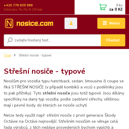
0
ks
+420 776 839 986
za
0 Kč
Infolinka: Po-Pá 8-18 hod.
Menu
Hledat
Úvod
Střešní nosiče - typové
Střešní nosiče - typové
Nosičům pro vozidla typu hatchback, sedan, limousine či coupe se
říká STŘEŠNÍ NOSIČE (v případě kombíků a vozů s podélníky jsou
to pak příčníky). Tyto
střešní nosiče
jsou totiž typové. Jsou dělány
specificky na daný typ vozidla, podle zaoblení střechy, většinou
mají i pevné body, do kterých se nosiče uchytí.
Nelze tedy využít např. střešní nosiče z první generace Škody
Octávie na Octávii nejnovější. Střešním nosičům se věnuje celá
řada výrobců, z těch nejlépe provedených bychom vypíchli a