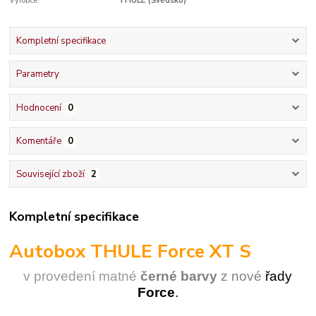
Výrobce:
THULE (Švédsko)
Kompletní specifikace
Parametry
Hodnocení
0
Komentáře
0
Související zboží
2
Kompletní specifikace
Autobox
THULE Force XT S
v provedení ma
t
né
černé barvy
z nové
řady
Force
.