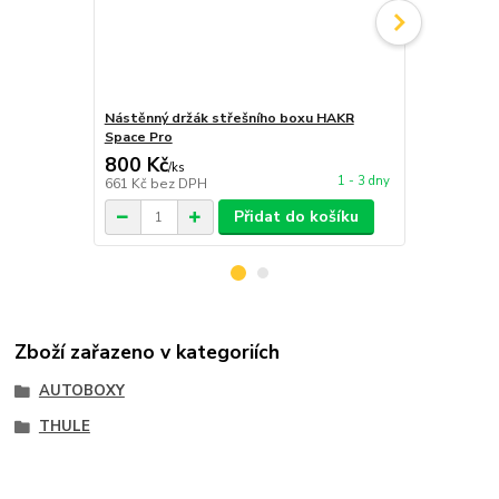
Nástěnný držák střešního boxu HAKR
Závěsný str
Space Pro
COMPASS U
800 Kč
680 Kč
/
ks
/
ks
1 - 3 dny
661 Kč
bez DPH
562 Kč
bez 
Přidat do košíku
Zboží zařazeno v kategoriích
AUTOBOXY
THULE