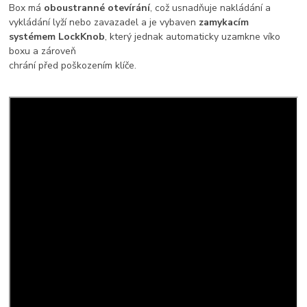
Box má
oboustranné otevírání
, což usnadňuje nakládání a
vykládání lyží nebo zavazadel a je vybaven
zamykacím
systémem LockKnob
, který jednak automaticky uzamkne víko
boxu a zároveň
chrání před poškozením klíče.