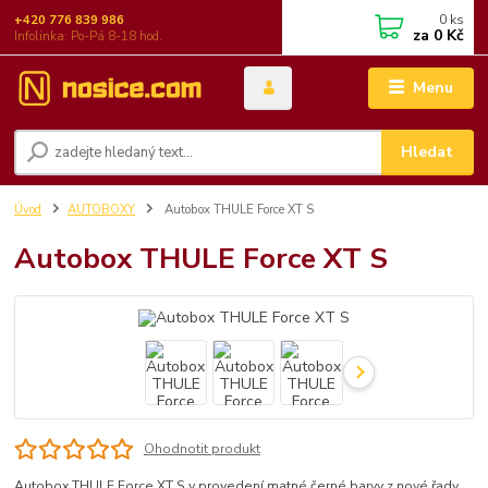
0
ks
+420 776 839 986
za
0 Kč
Infolinka: Po-Pá 8-18 hod.
Menu
Hledat
Úvod
AUTOBOXY
Autobox THULE Force XT S
Autobox THULE Force XT S
Ohodnotit produkt
Autobox THULE Force XT S v provedení matné černé barvy z nové řady