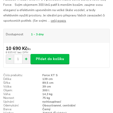
Force. Svým objemem 300 litrů patří k menším boxům, zaujme svou
elegancí a efektivním upevněním na velké škále vozidel, a tedy
efektivním využití prostoru. Je ideální pro přepravu Vašich zavazadel či
sportovních potřeb. (Se svými ...
celý popis
Dostupnost
1 - 3 dny
10 690 Kč
/
ks
8 835 Kč
bez DPH
Přidat do košíku
Číslo produktu:
Force XT S
Délka:
139 cm
Šířka:
89,5 cm
Výška:
39 cm
Objem:
300 l
Váha:
14,3 kg
Nosnost:
75 kg
Upínání:
rychloupínací
Odemykání:
Oboustranné, centrální
Barva:
Černý