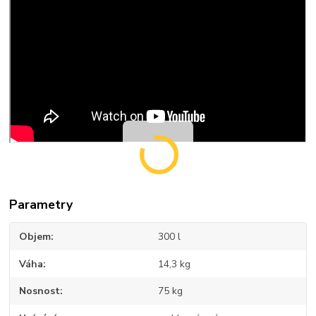
Parametry
Objem
300 l
Váha
14,3 kg
Nosnost
75 kg