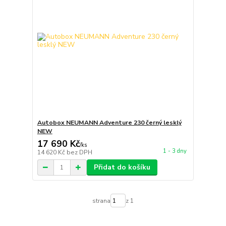
Autobox NEUMANN Adventure 230 černý lesklý
NEW
17 690 Kč
/
ks
1 - 3 dny
14 620 Kč
bez DPH
Přidat do košíku
strana
z 1