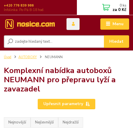
0
ks
+420 776 839 986
za
0 Kč
Infolinka: Po-Pá 8-18 hod.
Menu
Hledat
Úvod
AUTOBOXY
NEUMANN
Komplexní nabídka autoboxů
NEUMANN pro přepravu lyží a
zavazadel
Upřesnit parametry
Nejnovější
Nejlevnější
Nejdražší