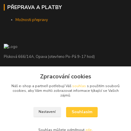
PŘEPRAVA A PLATBY
Možnosti přepravy
Písková 666/14A, Opava (otevřeno Po-Pá 9-17 hod)
Radim Kaděrka
Zpracování cookies
+420 776 839 986
Infolinka: Po-Pá 8-18 hod.
Náš e-shop a partneři potřebují Váš
souhlas
s použitím souborů
cookies, aby Vám mohli zobrazovat informace týkající se Vašich
info@nosice.com
zájmů.
Souhlasím
Nastavení
Souhlas můžete odmítnout
zde
.