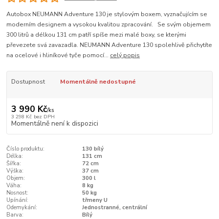
Autobox NEUMANN Adventure 130 je stylovým boxem, vyznačujícím se
moderním designem a vysokou kvalitou zpracování. Se svým objemem
300 litrů a délkou 131 cm patří spíše mezi malé boxy, se kterými
převezete svá zavazadla. NEUMANN Adventure 130 spolehlivě přichytíte
na ocelové i hliníkové tyče pomocí...
celý popis
Dostupnost
Momentálně nedostupné
3 990 Kč
/
ks
3 298 Kč
bez DPH
Momentálně není k dispozici
Číslo produktu:
130 bílý
Délka:
131 cm
Šířka:
72 cm
Výška:
37 cm
Objem:
300 l
Váha:
8 kg
Nosnost:
50 kg
Upínání:
třmeny U
Odemykání:
Jednostranné, centrální
Barva:
Bílý