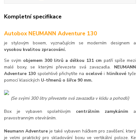
Kompletní specifikace
Autobox NEUMANN Adventure 130
je stylovým boxem, vyznačujícím se moderním designem a
vysokou kvalitou zpracování.
Se svým
objemem 300 litrů a délkou 131 cm
patří spíše mezi
malé boxy, se kterými převezete svá zavazadla.
NEUMANN
Adventure 130
spolehlivě přichytíte na
ocelové
i
hliníkové
tyče
pomocí klasických
U-třmenů o šířce 90 mm.
(Se svými 300 litry převezete svá zavazadla v klidu a pohodlí)
Box je vybaven spolehlivým
centrálním zamykáním
a
pravostranným otevíráním.
Neumann Adventure
je také vybaven háčkem pro zavěšení, který
je velmi praktický pro skladování boxu ve vertikální poloze. Ke