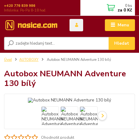
0
ks
+420 776 839 986
za
0 Kč
Infolinka: Po-Pá 8-18 hod.
Menu
Hledat
Úvod
AUTOBOXY
Autobox NEUMANN Adventure 130 bílý
Autobox NEUMANN Adventure
130 bílý
Ohodnotit produkt