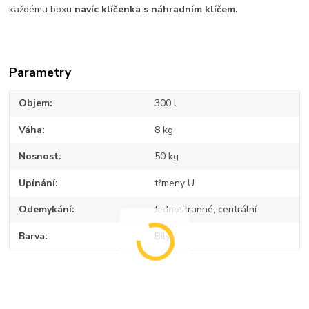
každému boxu
navíc klíčenka s náhradním klíčem.
Parametry
Objem
300 l
Váha
8 kg
Nosnost
50 kg
Upínání
třmeny U
Odemykání
Jednostranné, centrální
Barva
Bílý