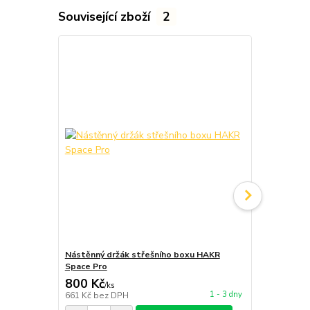
Související zboží
2
Nástěnný držák střešního boxu HAKR
Závěsný str
Space Pro
COMPASS U
800 Kč
680 Kč
/
ks
/
ks
1 - 3 dny
661 Kč
bez DPH
562 Kč
bez 