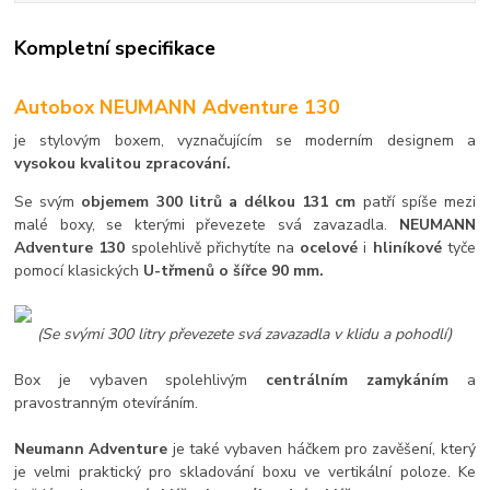
Kompletní specifikace
Autobox NEUMANN Adventure 130
je stylovým boxem, vyznačujícím se moderním designem a
vysokou kvalitou zpracování.
Se svým
objemem 300 litrů a délkou 131 cm
patří spíše mezi
malé boxy, se kterými převezete svá zavazadla.
NEUMANN
Adventure 130
spolehlivě přichytíte na
ocelové
i
hliníkové
tyče
pomocí klasických
U-třmenů o šířce 90 mm.
(Se svými 300 litry převezete svá zavazadla v klidu a pohodlí)
Box je vybaven spolehlivým
centrálním zamykáním
a
pravostranným otevíráním.
Neumann Adventure
je také vybaven háčkem pro zavěšení, který
je velmi praktický pro skladování boxu ve vertikální poloze. Ke