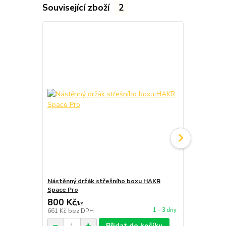
Související zboží
2
Nástěnný držák střešního boxu HAKR
Závěsný str
Space Pro
COMPASS U
800 Kč
680 Kč
/
ks
/
ks
1 - 3 dny
661 Kč
bez DPH
562 Kč
bez 
Přidat do košíku