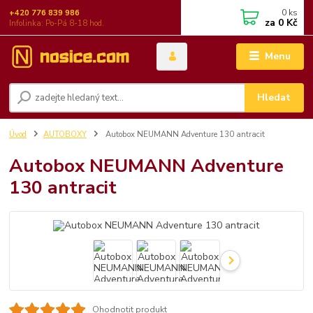
0
ks
+420 776 839 986
za
0 Kč
Infolinka: Po-Pá 8-18 hod.
Menu
Hledat
Úvod
AUTOBOXY
Autobox NEUMANN Adventure 130 antracit
Autobox NEUMANN Adventure
130 antracit
Ohodnotit produkt