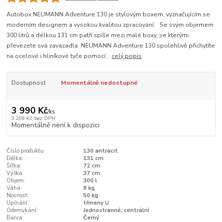
Autobox NEUMANN Adventure 130 je stylovým boxem, vyznačujícím se
moderním designem a vysokou kvalitou zpracování. Se svým objemem
300 litrů a délkou 131 cm patří spíše mezi malé boxy, se kterými
převezete svá zavazadla. NEUMANN Adventure 130 spolehlivě přichytíte
na ocelové i hliníkové tyče pomocí...
celý popis
Dostupnost
Momentálně nedostupné
3 990 Kč
/
ks
3 298 Kč
bez DPH
Momentálně není k dispozici
Číslo produktu:
130 antracit
Délka:
131 cm
Šířka:
72 cm
Výška:
37 cm
Objem:
300 l
Váha:
8 kg
Nosnost:
50 kg
Upínání:
třmeny U
Odemykání:
Jednostranné, centrální
Barva:
Černý