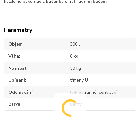
každému boxu
navíc klíčenka s náhradním klíčem.
Parametry
Objem
300 l
Váha
8 kg
Nosnost
50 kg
Upínání
třmeny U
Odemykání
Jednostranné, centrální
Barva
Černý