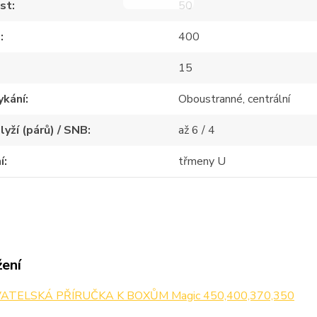
st
50
m
400
15
kání
Oboustranné, centrální
lyží (párů) / SNB
až 6 / 4
í
třmeny U
žení
ATELSKÁ PŘÍRUČKA K BOXŮM Magic 450,400,370,350