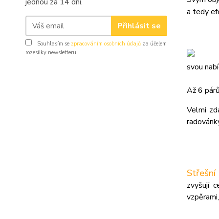
jednou za 14 dní.
a tedy ef
Přihlásit se
Souhlasím se
zpracováním osobních údajů
za účelem
rozesílky newsletteru.
svou nabí
Až 6 párů
Velmi zd
radovánk
Střešní
zvyšují 
vzpěrami,