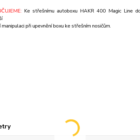
ČUJEME:
Ke střešnímu autoboxu HAKR 400 Magic Line do
ší
ší manipulaci při upevnění boxu ke střešním nosičům.
etry