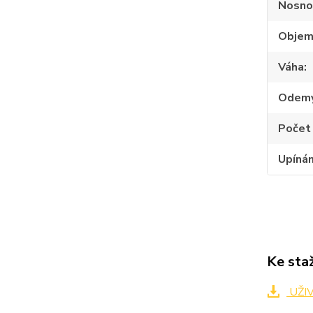
Nosno
Obje
Váha
Odemy
Počet 
Upínán
Ke sta
UŽIV