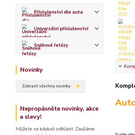
Příslušenství dle auta
Univerzální příslušenství
Sněhové řetězy
Kompl
Novinky
Komple
Zobrazit všechny novinky
Aut
Nepropásněte novinky, akce
a slevy!
Můžete se kdykoli odhlásit. Zasíláme
Svým ob