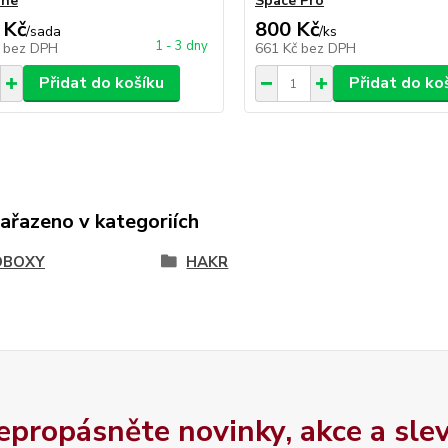
ine
Space Pro
 Kč
800 Kč
/
sada
/
ks
1 - 3 dny
č
bez DPH
661 Kč
bez DPH
Přidat do košíku
Přidat do ko
zařazeno v kategoriích
OBOXY
HAKR
epropásněte novinky, akce a slev