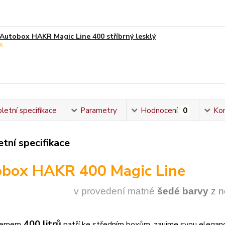
Autobox HAKR Magic Line 400 stříbrný lesklý
etní specifikace
Parametry
Hodnocení
0
Ko
tní specifikace
obox
HAKR 400 Magic Line
v provedení ma
t
né
šedé barvy
z 
400 litrů
jemem
patří ke středním boxům, zaujme svou elegancí