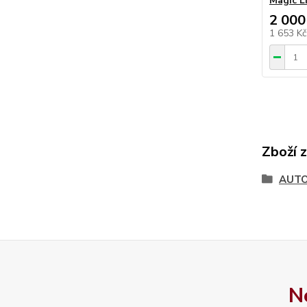
Magic L
2 000
1 653 K
Zboží 
AUT
N