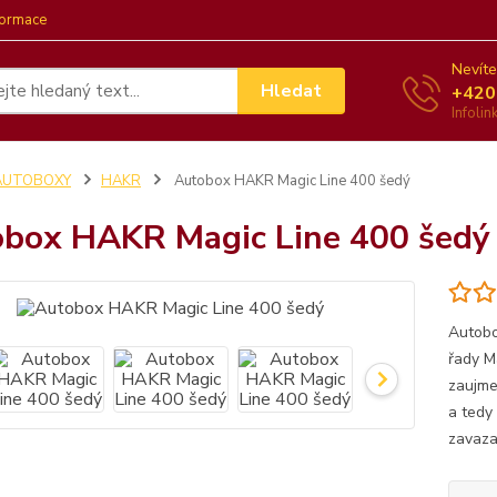
formace
Nevíte
Hledat
+420
Infoli
AUTOBOXY
HAKR
Autobox HAKR Magic Line 400 šedý
box HAKR Magic Line 400 šedý
Autobo
řady M
zaujme
a tedy 
zavazad