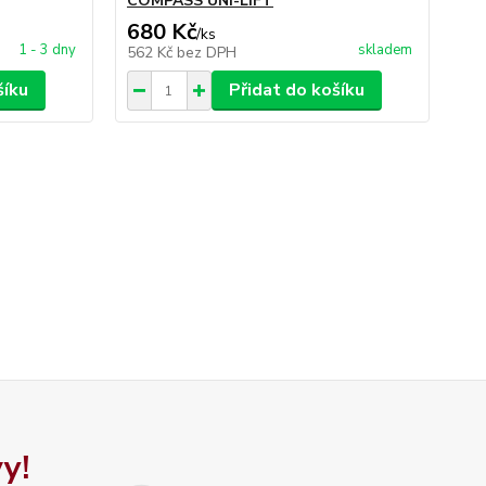
COMPASS UNI-LIFT
680 Kč
/
ks
1 - 3 dny
skladem
562 Kč
bez DPH
šíku
Přidat do košíku
y!