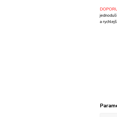
DOPORU
jednoduš
a rychlej
Param