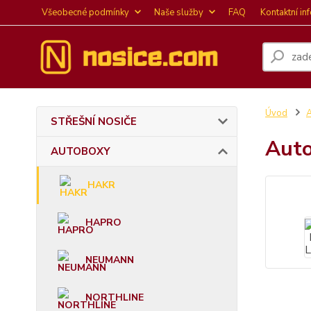
Všeobecné podmínky
Naše služby
FAQ
Kontaktní in
Úvod
STŘEŠNÍ NOSIČE
Auto
AUTOBOXY
HAKR
HAPRO
NEUMANN
NORTHLINE