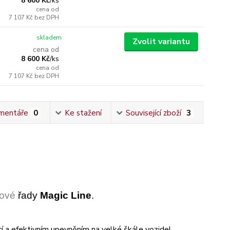
8 600 Kč
/
ks
cena od
7 107 Kč
bez DPH
skladem
Zvolit variantu
cena od
8 600 Kč
/
ks
cena od
7 107 Kč
bez DPH
mentáře
0
Ke stažení
Související zboží
3
nové
řady
Magic Line
.
 a efektivním upevněním na velké škále vozidel,