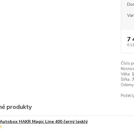
Dos
Var
7 
6 1
Číslo p
Nosnos
Váha:
Šířka:
Odemyk
Počet l
é produkty
Autobox HAKR Magic Line 400 černý lesklý