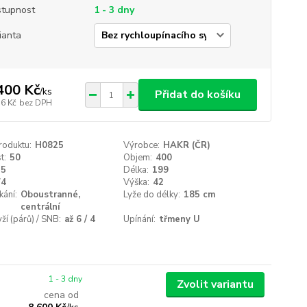
tupnost
1 - 3 dny
ianta
400 Kč
/
ks
Přidat do košíku
16 Kč
bez DPH
roduktu:
H0825
Výrobce:
HAKR (ČR)
t:
50
Objem:
400
15
Délka:
199
74
Výška:
42
ání:
Oboustranné,
Lyže do délky:
185 cm
centrální
yží (párů) / SNB:
až 6 / 4
Upínání:
třmeny U
1 - 3 dny
Zvolit variantu
cena od