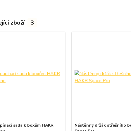
jící zboží
3
pínací sada k boxům HAKR
Nástěnný držák střešního 