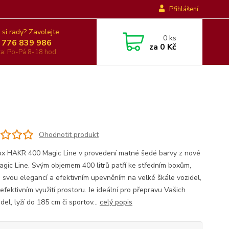
Přihlášení
 si rady? Zavolejte.
0
ks
 776 839 986
za
0 Kč
nka: Po-Pá 8-18 hod.
Ohodnotit produkt
x HAKR 400 Magic Line v provedení matné šedé barvy z nové
agic Line. Svým objemem 400 litrů patří ke středním boxům,
 svou elegancí a efektivním upevněním na velké škále vozidel,
efektivním využití prostoru. Je ideální pro přepravu Vašich
el, lyží do 185 cm či sportov...
celý popis