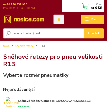
0
ks
+420 776 839 986
za
0 Kč
Infolinka: Po-Pá 8-18 hod.
Menu
Hledat
Úvod
Sněhové řetězy
R13
Sněhové řetězy pro pneu velikosti
R13
Vyberte rozměr pneumatiky
Nejprodávanější
Sněhové řetězy Compass 230 SUV/VAN 225/55 R13
1.
skladem