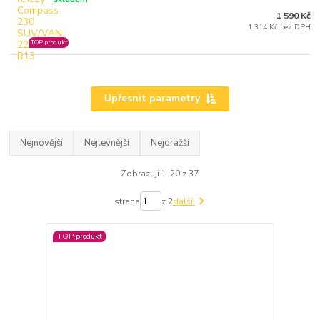
1 590 Kč
1 314 Kč bez DPH
TOP produkt
Upřesnit parametry
Nejnovější
Nejlevnější
Nejdražší
Zobrazuji 1-20 z 37
strana
z 2
další
TOP produkt