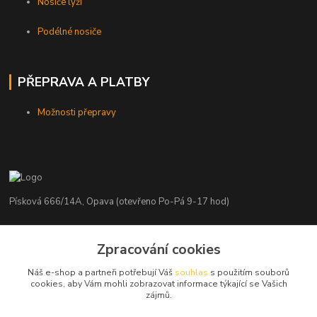
Nosiče lyží
Podélné nosiče
PŘEPRAVA A PLATBY
Možnosti přepravy
Písková 666/14A, Opava (otevřeno Po-Pá 9-17 hod)
Radim Kaděrka
Zpracování cookies
+420 776 839 986
Infolinka: Po-Pá 8-18 hod.
Náš e-shop a partneři potřebují Váš
souhlas
s použitím souborů
cookies, aby Vám mohli zobrazovat informace týkající se Vašich
info@nosice.com
zájmů.