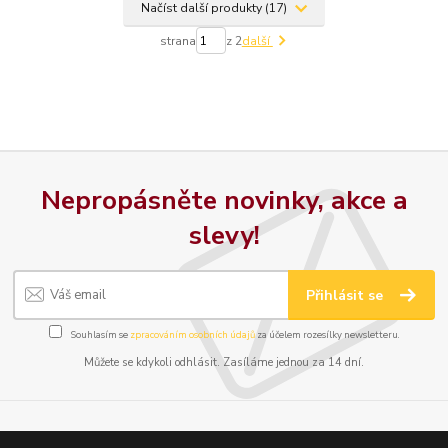
Načíst další produkty (17)
strana
z 2
další
Nepropásněte novinky, akce a
slevy!
Přihlásit se
Souhlasím se
zpracováním osobních údajů
za účelem rozesílky newsletteru.
Můžete se kdykoli odhlásit. Zasíláme jednou za 14 dní.