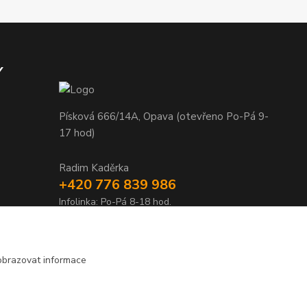
Y
Písková 666/14A, Opava (otevřeno Po-Pá 9-
17 hod)
Radim Kaděrka
+420 776 839 986
Infolinka: Po-Pá 8-18 hod.
info@nosice.com
obrazovat informace