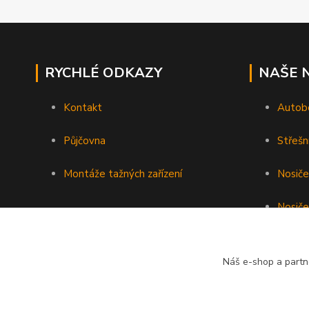
RYCHLÉ ODKAZY
NAŠE 
Kontakt
Autob
Půjčovna
Střešn
Montáže tažných zařízení
Nosiče
Nosiče
Nosiče 
Náš e-shop a partn
Podéln