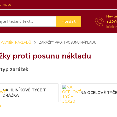
formace
Nevíte
Hledat
+420
Infoli
UPEVNĚNÍ NÁKLADŮ
ZARÁŽKY PROTI POSUNU NÁKLADU
žky proti posunu nákladu
 typ zarážek
NA HLINÍKOVÉ TYČE T-
NA OCELOVÉ TYČE
DRÁŽKA