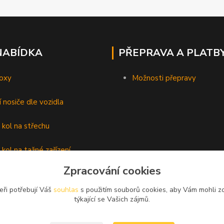
NABÍDKA
PŘEPRAVA A PLATB
oxy
Možnosti přepravy
í nosiče dle vozidla
 kol na střechu
 kol na tažné zařízení
Zpracování cookies
lyží
eři potřebují Váš
souhlas
s použitím souborů cookies, aby Vám mohli z
é nosiče
týkající se Vašich zájmů.