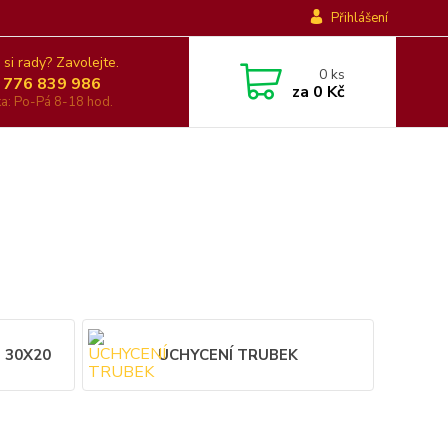
Přihlášení
 si rady? Zavolejte.
0
ks
 776 839 986
za
0 Kč
nka: Po-Pá 8-18 hod.
 30X20
UCHYCENÍ TRUBEK