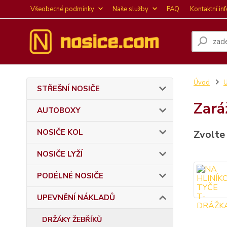
Všeobecné podmínky
Naše služby
FAQ
Kontaktní in
Úvod
STŘEŠNÍ NOSIČE
Zará
AUTOBOXY
NOSIČE KOL
Zvolte
NOSIČE LYŽÍ
PODÉLNÉ NOSIČE
UPEVNĚNÍ NÁKLADŮ
DRŽÁKY ŽEBŘÍKŮ