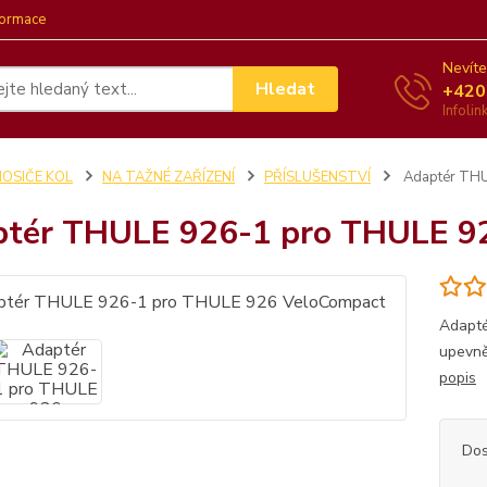
formace
Nevíte
Hledat
+420
Infoli
NOSIČE KOL
NA TAŽNÉ ZAŘÍZENÍ
PŘÍSLUŠENSTVÍ
Adaptér THU
tér THULE 926-1 pro THULE 9
Adapté
upevně
popis
Dos