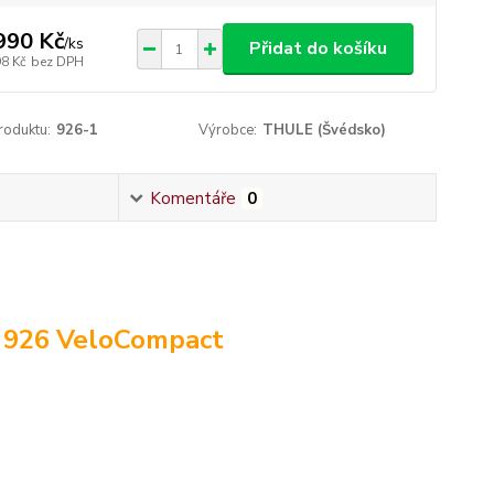
990 Kč
/
ks
Přidat do košíku
98 Kč
bez DPH
roduktu:
926-1
Výrobce:
THULE (Švédsko)
Komentáře
0
 926 VeloCompact