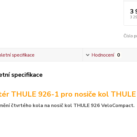
3 
3 2
Číslo p
etní specifikace
Hodnocení
0
tní specifikace
ér THULE 926-1 pro nosiče kol THULE
vnění
čtvrtého kola na nosič kol THULE
926 VeloCompact.