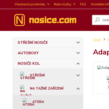
Všeobecné podmínky
Naše služby
FAQ
Kontaktní in
Úvod
STŘEŠNÍ NOSIČE
Adap
AUTOBOXY
NOSIČE KOL
STŘEŠNÍ
NA TAŽNÉ ZAŘÍZENÍ
ATERA