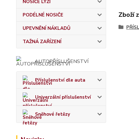
NOSIČE LYŽÍ
Zboží 
PODÉLNÉ NOSIČE
PŘÍS
UPEVNĚNÍ NÁKLADŮ
TAŽNÁ ZAŘÍZENÍ
AUTOPŘÍSLUŠENSTVÍ
Příslušenství dle auta
Univerzální příslušenství
Sněhové řetězy