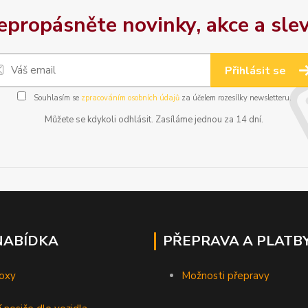
epropásněte novinky, akce a slev
Přihlásit se
Souhlasím se
zpracováním osobních údajů
za účelem rozesílky newsletteru.
Můžete se kdykoli odhlásit. Zasíláme jednou za 14 dní.
NABÍDKA
PŘEPRAVA A PLATB
oxy
Možnosti přepravy