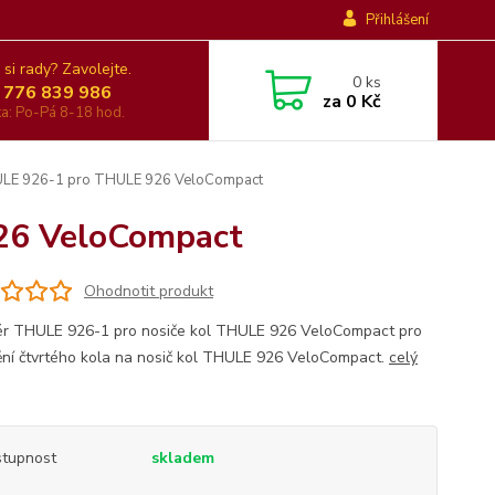
Přihlášení
 si rady? Zavolejte.
0
ks
 776 839 986
za
0 Kč
nka: Po-Pá 8-18 hod.
LE 926-1 pro THULE 926 VeloCompact
26 VeloCompact
Ohodnotit produkt
r THULE 926-1 pro nosiče kol THULE 926 VeloCompact pro
ní čtvrtého kola na nosič kol THULE 926 VeloCompact.
celý
tupnost
skladem