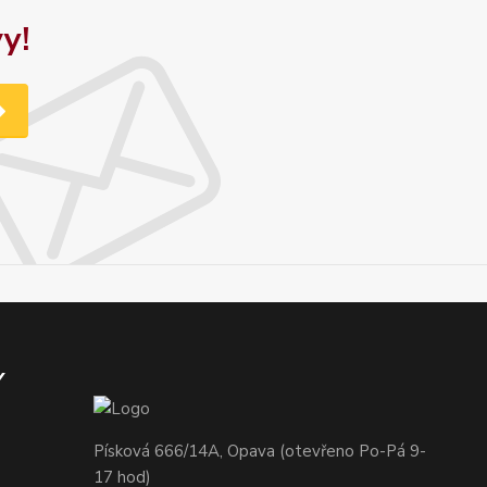
y!
Y
Písková 666/14A, Opava (otevřeno Po-Pá 9-
17 hod)