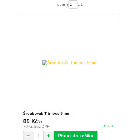
strana
z 1
Šroubovák T imbus 5 mm
85 Kč
/
ks
skladem
70 Kč
bez DPH
Přidat do košíku