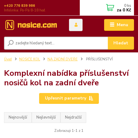
0
ks
+420 776 839 986
za
0 Kč
Infolinka: Po-Pá 8-18 hod.
Menu
Hledat
Úvod
NOSIČE KOL
NA ZADNÍ DVEŘE
PŘÍSLUŠENSTVÍ
Komplexní nabídka příslušenství
nosičů kol na zadní dveře
Upřesnit parametry
Nejnovější
Nejlevnější
Nejdražší
Zobrazuji 1-1 z 1