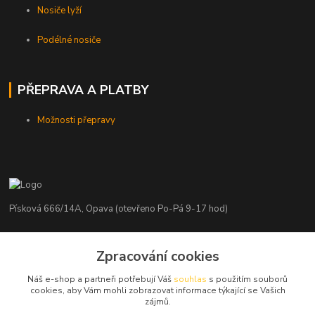
Nosiče lyží
Podélné nosiče
PŘEPRAVA A PLATBY
Možnosti přepravy
Písková 666/14A, Opava (otevřeno Po-Pá 9-17 hod)
Radim Kaděrka
Zpracování cookies
+420 776 839 986
Infolinka: Po-Pá 8-18 hod.
Náš e-shop a partneři potřebují Váš
souhlas
s použitím souborů
cookies, aby Vám mohli zobrazovat informace týkající se Vašich
info@nosice.com
zájmů.