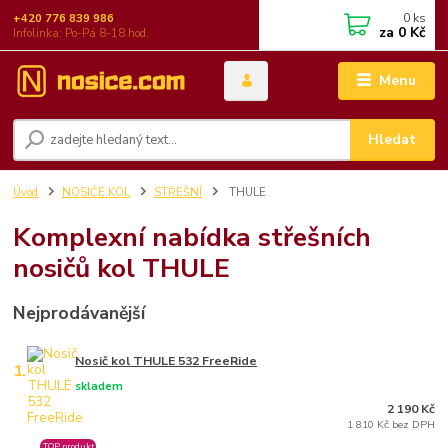
0
ks
+420 776 839 986
za
0 Kč
Infolinka: Po-Pá 8-18 hod.
Menu
Hledat
Úvod
NOSIČE KOL
STŘEŠNÍ
THULE
Komplexní nabídka střešních
nosičů kol THULE
Nejprodávanější
Nosič kol THULE 532 FreeRide
1.
skladem
2 190 Kč
1 810 Kč bez DPH
TOP produkt