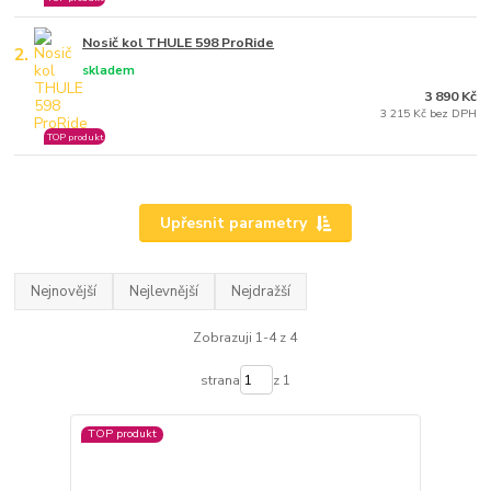
Nosič kol THULE 598 ProRide
2.
skladem
3 890 Kč
3 215 Kč bez DPH
TOP produkt
Upřesnit parametry
Nejnovější
Nejlevnější
Nejdražší
Zobrazuji 1-4 z 4
strana
z 1
TOP produkt