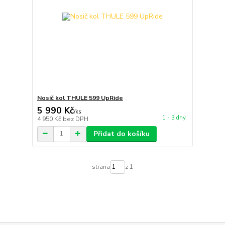
Nosič kol THULE 599 UpRide
5 990 Kč
/
ks
1 - 3 dny
4 950 Kč
bez DPH
Přidat do košíku
strana
z 1