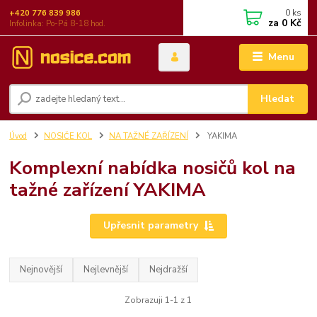
0
ks
+420 776 839 986
za
0 Kč
Infolinka: Po-Pá 8-18 hod.
Menu
Hledat
Úvod
NOSIČE KOL
NA TAŽNÉ ZAŘÍZENÍ
YAKIMA
Komplexní nabídka nosičů kol na
tažné zařízení YAKIMA
Upřesnit parametry
Nejnovější
Nejlevnější
Nejdražší
Zobrazuji 1-1 z 1