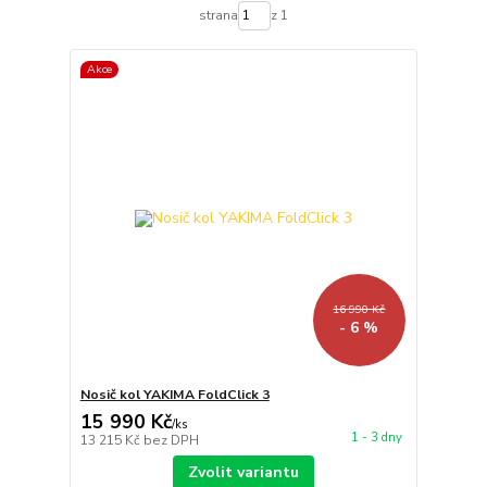
strana
z 1
Akce
16 990 Kč
- 6 %
Nosič kol YAKIMA FoldClick 3
15 990 Kč
/
ks
1 - 3 dny
13 215 Kč
bez DPH
Zvolit variantu