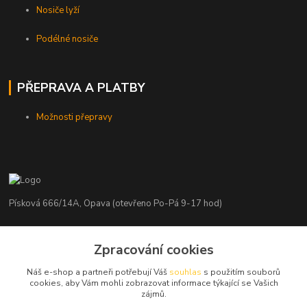
Nosiče lyží
Podélné nosiče
PŘEPRAVA A PLATBY
Možnosti přepravy
Písková 666/14A, Opava (otevřeno Po-Pá 9-17 hod)
Radim Kaděrka
Zpracování cookies
+420 776 839 986
Infolinka: Po-Pá 8-18 hod.
Náš e-shop a partneři potřebují Váš
souhlas
s použitím souborů
cookies, aby Vám mohli zobrazovat informace týkající se Vašich
info@nosice.com
zájmů.