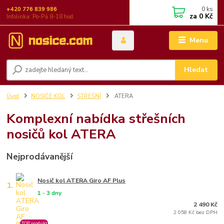
0
ks
+420 776 839 986
za
0 Kč
Infolinka: Po-Pá 8-18 hod.
Menu
Hledat
Úvod
NOSIČE KOL
STŘEŠNÍ
ATERA
Komplexní nabídka střešních
nosičů kol ATERA
Nejprodávanější
Nosič kol ATERA Giro AF Plus
1.
1 - 3 dny
2 490 Kč
2 058 Kč bez DPH
TOP produkt