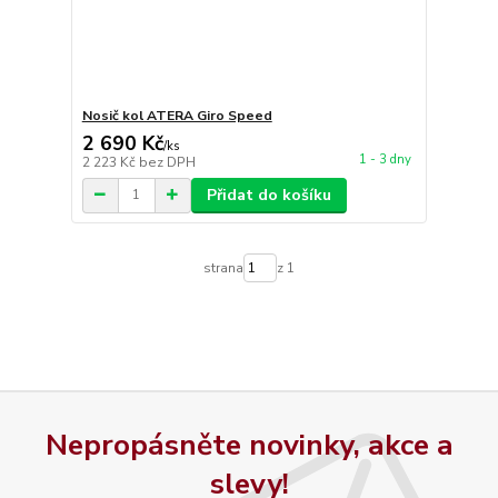
Nosič kol ATERA Giro Speed
2 690 Kč
/
ks
1 - 3 dny
2 223 Kč
bez DPH
Přidat do košíku
strana
z 1
Nepropásněte novinky, akce a
slevy!