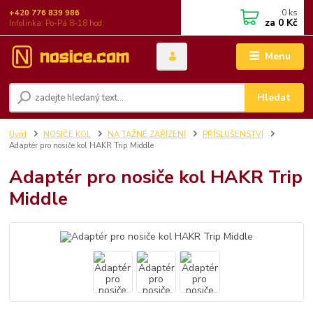
0
ks
+420 776 839 986
za
0 Kč
Infolinka: Po-Pá 8-18 hod.
Menu
Hledat
Úvod
NOSIČE KOL
NA TAŽNÉ ZAŘÍZENÍ
PŘÍSLUŠENSTVÍ
Adaptér pro nosiče kol HAKR Trip Middle
Adaptér pro nosiče kol HAKR Trip
Middle