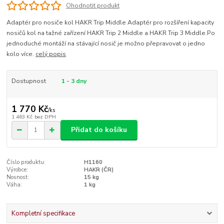
Ohodnotit produkt
Adaptér pro nosiče kol HAKR Trip Middle Adaptér pro rozšíření kapacity
nosičů kol na tažné zařízení HAKR Trip 2 Middle a HAKR Trip 3 Middle.Po
jednoduché montáží na stávající nosič je možno přepravovat o jedno
kolo více.
celý popis
Dostupnost
1 - 3 dny
1 770 Kč
/
ks
1 463 Kč
bez DPH
Přidat do košíku
Číslo produktu:
H1160
Výrobce:
HAKR (ČR)
Nosnost:
15 kg
Váha:
1 kg
Kompletní specifikace