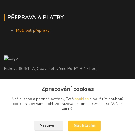
PŘEPRAVA A PLATBY
Možnosti přepravy
Písková 666/14A, Opava (otevřeno Po-Pá 9-17 hod)
Radim Kaděrka
+420 776 839 986
Zpracování cookies
Infolinka: Po-Pá 8-18 hod.
Náš e-shop a partneři potřebují Váš
souhlas
s použitím souborů
cookies, aby Vám mohli zobrazovat informace týkající se Vašich
info@nosice.com
zájmů.
Souhlasím
Nastavení