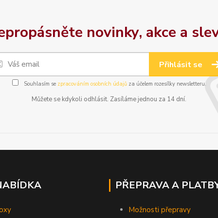
epropásněte novinky, akce a slev
Přihlásit se
Souhlasím se
zpracováním osobních údajů
za účelem rozesílky newsletteru.
Můžete se kdykoli odhlásit. Zasíláme jednou za 14 dní.
NABÍDKA
PŘEPRAVA A PLATB
oxy
Možnosti přepravy