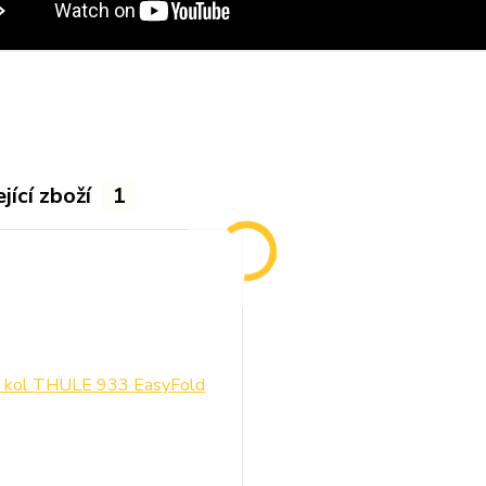
jící zboží
1