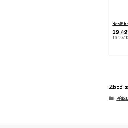
Nosič k
19 49
16 107 
Zboží 
PŘÍS