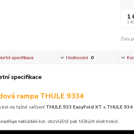
1 
1 4
Číslo p
etní specifikace
Hodnocení
0
Ko
tní specifikace
zdová rampa THULE 9334
 kol na tažné zařízení
THULE 933 EasyFold XT
a
THULE 934 
adňuje nakládání kol, obzvláště pak těžkých elektrokol.