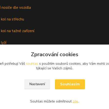
í nosiče dle vozidla
 kol na střechu
 kol na tažné zařízení
lyží
Zpracování cookies
é nosiče
eři potřebují Váš
souhlas
s použitím souborů cookies, aby Vám mohli z
týkající se Vašich zájmů.
Souhlasím
Nastavení
Souhlas můžete odmítnout
zde
.