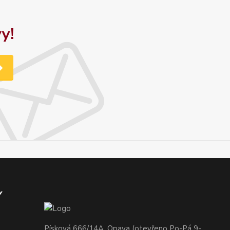
y!
Y
Písková 666/14A, Opava (otevřeno Po-Pá 9-