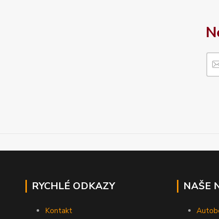
N
RYCHLÉ ODKAZY
NAŠE 
Kontakt
Autob