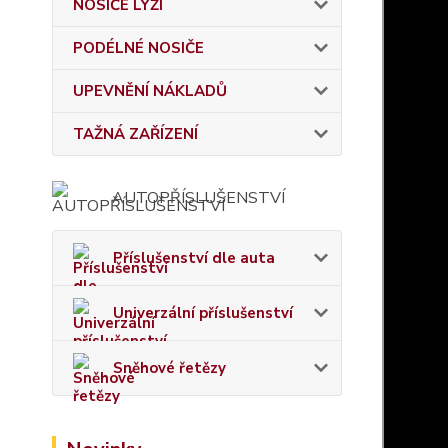
NOSIČE LYŽÍ
PODÉLNÉ NOSIČE
UPEVNĚNÍ NÁKLADŮ
TAŽNÁ ZAŘÍZENÍ
AUTOPŘÍSLUŠENSTVÍ
Příslušenství dle auta
Univerzální příslušenství
Sněhové řetězy