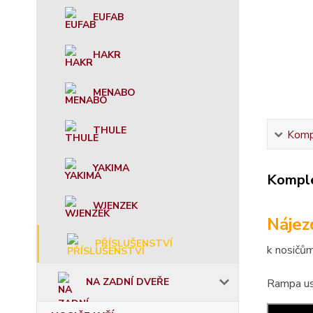
EUFAB
HAKR
MENABO
THULE
Kompl
YAKIMA
Komple
WJENZEK
Náje
PŘÍSLUŠENSTVÍ
k nosičům
NA ZADNÍ DVEŘE
Rampa usn