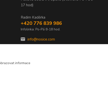
17 hod)
Radim Kaděrka
+420 776 839 986
Infolinka: Po-Pá 8-18 hod.
info@nosice.com
obrazovat informace
Vytvořeno na
Eshop-rychle.cz