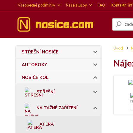
Všeobecné podmínky
Naše služby
FAQ
Kontaktní in
Úvod
STŘEŠNÍ NOSIČE
Náje
AUTOBOXY
NOSIČE KOL
STŘEŠNÍ
NA TAŽNÉ ZAŘÍZENÍ
ATERA