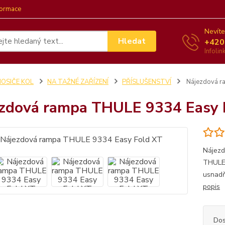
formace
Nevíte
Hledat
+420
Infoli
NOSIČE KOL
NA TAŽNÉ ZAŘÍZENÍ
PŘÍSLUŠENSTVÍ
Nájezdová r
zdová rampa THULE 9334 Easy 
Nájezd
THULE 
usnadň
popis
Dos