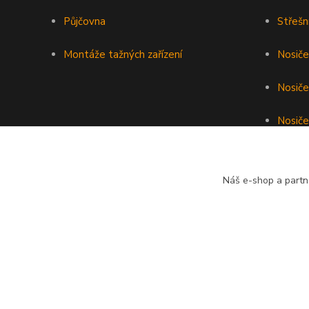
Půjčovna
Střešn
Montáže tažných zařízení
Nosiče
Nosiče
Nosiče 
Podéln
Náš e-shop a partn