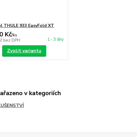
ol THULE 933 EasyFold XT
0 Kč
/
ks
1 - 3 dny
Kč
bez DPH
Zvolit variantu
zařazeno v kategoriích
LUŠENSTVÍ