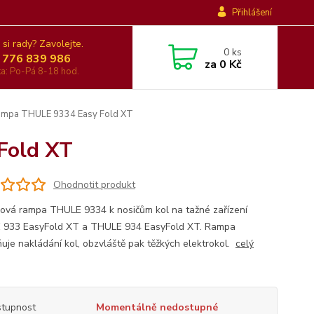
Přihlášení
 si rady? Zavolejte.
0
ks
 776 839 986
za
0 Kč
nka: Po-Pá 8-18 hod.
ampa THULE 9334 Easy Fold XT
Fold XT
Ohodnotit produkt
ová rampa THULE 9334 k nosičům kol na tažné zařízení
933 EasyFold XT a THULE 934 EasyFold XT. Rampa
uje nakládání kol, obzvláště pak těžkých elektrokol.
celý
tupnost
Momentálně nedostupné