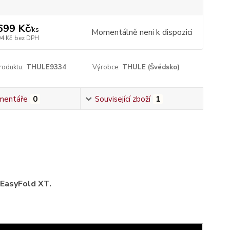
699 Kč
/
ks
Momentálně není k dispozici
04 Kč
bez DPH
roduktu:
THULE9334
Výrobce:
THULE (Švédsko)
mentáře
0
Související zboží
1
EasyFold XT.