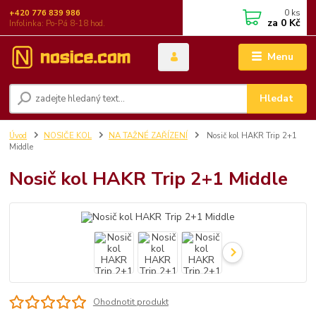
0
ks
+420 776 839 986
za
0 Kč
Infolinka: Po-Pá 8-18 hod.
Menu
Hledat
Úvod
NOSIČE KOL
NA TAŽNÉ ZAŘÍZENÍ
Nosič kol HAKR Trip 2+1
Middle
Nosič kol HAKR Trip 2+1 Middle
Ohodnotit produkt