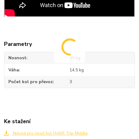
Parametry
Nosnost
45 kg
Váha
14,5 kg
Počet kol pro převoz
3
Ke stažení
Návod pro nosič kol HAKR Trip Middle