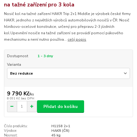
na tažné zařízení pro 3 kola
Nosič kol na tažné zařízení HAKR Trip 2+1 Middle je výrobek české firmy
HAKR, jednoho z největších výrobců automobilových nosičů v ČR. Nosič
hliníkovo-ocelové konstrukce, určený pro přepravu 2-3 jízdních
kol.Upevnění nosiče na tažné zařízení se provádí pomocí pákového
mechanismu a není nutno používa...
celý popis
Dostupnost
1 - 3 dny
Varianta
9 790 Kč
/
ks
8 091 Kč
bez DPH
Přidat do košíku
Číslo produktu:
H1158 2+1
Výrobce:
HAKR (ČR)
Nosnost:
45 kg