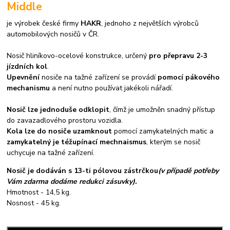
Middle
je výrobek české firmy
HAKR
, jednoho z největších výrobců
automobilových nosičů v ČR.
Nosič hliníkovo-ocelové konstrukce, určený
pro přepravu 2-3
jízdních kol
.
Upevnění
nosiče na tažné zařízení se provádí
pomocí pákového
mechanismu
a není nutno používat jakékoli nářadí.
Nosič lze jednoduše odklopit
, čímž je umožněn snadný přístup
do zavazadlového prostoru vozidla.
Kola lze do nosiče uzamknout
pomocí zamykatelných matic a
zamykatelný je téžupínací mechnaismus
, kterým se nosič
uchycuje na tažné zařízení.
Nosič je dodáván s 13-ti pólovou zástrčkou
(v případě potřeby
Vám zdarma dodáme redukci zásuvky).
Hmotnost - 14,5 kg.
Nosnost - 45 kg.