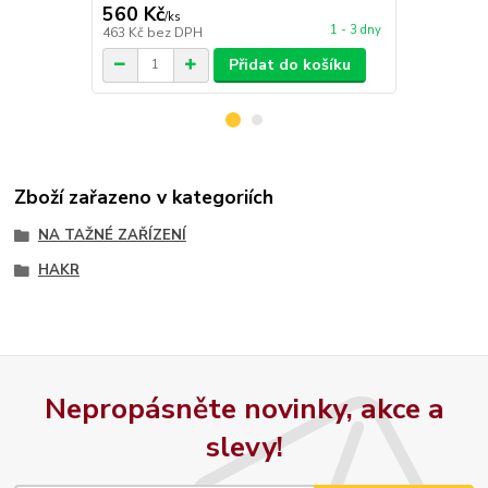
560 Kč
390 Kč
/
ks
/
ks
1 - 3 dny
463 Kč
bez DPH
322 Kč
bez 
Přidat do košíku
Zboží zařazeno v kategoriích
NA TAŽNÉ ZAŘÍZENÍ
HAKR
Nepropásněte novinky, akce a
slevy!