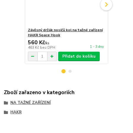
Závěsný držák nosičů kol na tažné zařízení
Trip Odklop
HAKR Space Hook
560 Kč
390 Kč
/
ks
/
ks
1 - 3 dny
463 Kč
bez DPH
322 Kč
bez 
Přidat do košíku
Zboží zařazeno v kategoriích
NA TAŽNÉ ZAŘÍZENÍ
HAKR