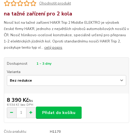
Ohodnotit produkt
na tažné zařízení pro 2 kola
Nosič kol na tažné zařízení HAKR Trip 2 Middle ELEKTRO je výrobek
české firmy HAKR, jednoho z největších výrobců automobilových nosičů v
ČR. Nosič hliníkovo-ocelové konstrukce, speciálně určený pro přepravu
1-2 elektrických jízdních kol. Oproti standardnímu nosiči HAKR Trip 2,
poskytuje tento typ ví...
celý popis
Dostupnost
1 - 3 dny
Varianta
8 390 Kč
/
ks
6 934 Kč
bez DPH
Přidat do košíku
Číslo produktu:
H1170