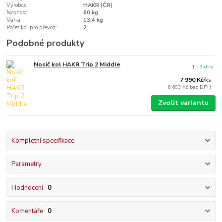
Výrobce:
HAKR (ČR)
Nosnost:
60 kg
Váha:
13,4 kg
Počet kol pro převoz:
2
Podobné produkty
Nosič kol HAKR Trip 2 Middle
1 - 3 dny
7 990 Kč
/
ks
6 603 Kč
bez DPH
Zvolit variantu
Kompletní specifikace
Parametry
Hodnocení
0
Komentáře
0