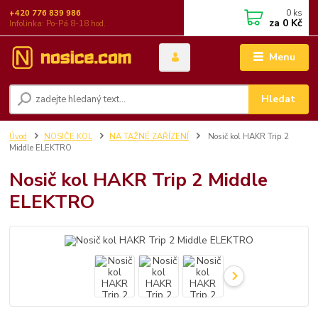
0
ks
+420 776 839 986
za
0 Kč
Infolinka: Po-Pá 8-18 hod.
Menu
Hledat
Úvod
NOSIČE KOL
NA TAŽNÉ ZAŘÍZENÍ
Nosič kol HAKR Trip 2
Middle ELEKTRO
Nosič kol HAKR Trip 2 Middle
ELEKTRO