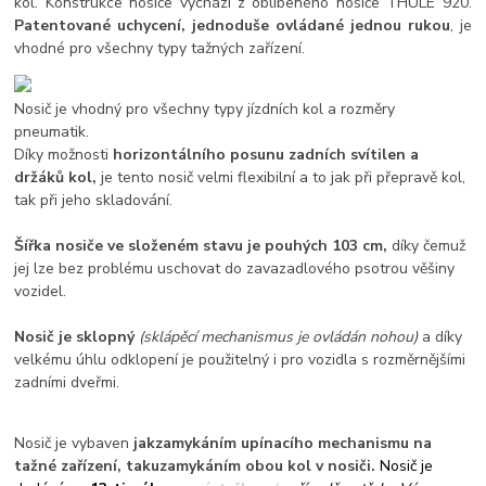
kol. Konstrukce nosiče vychází z oblíbeného nosiče THULE 920.
Patentované uchycení, jednoduše ovládané jednou rukou
, je
vhodné pro všechny typy tažných zařízení.
Nosič je vhodný pro všechny typy jízdních kol a rozměry
pneumatik.
Díky možnosti
horizontálního posunu zadních svítilen a
držáků kol,
je tento nosič velmi flexibilní a to jak při přepravě kol,
tak při jeho skladování.
Šířka nosiče ve složeném stavu je pouhých 103 cm,
díky čemuž
jej lze bez problému uschovat do zavazadlového psotrou věšiny
vozidel.
Nosič je sklopný
(sklápěcí mechanismus je ovládán nohou)
a díky
velkému úhlu odklopení je použitelný i pro vozidla s rozměrnějšími
zadními dveřmi.
Nosič je vybaven
jak
zamykáním upínacího mechanismu na
tažné zařízení, tak
uzamykáním obou kol v nosiči.
Nosič je