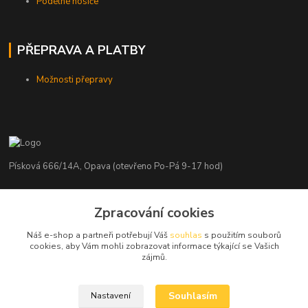
Podélné nosiče
PŘEPRAVA A PLATBY
Možnosti přepravy
Písková 666/14A, Opava (otevřeno Po-Pá 9-17 hod)
Radim Kaděrka
Zpracování cookies
+420 776 839 986
Infolinka: Po-Pá 8-18 hod.
Náš e-shop a partneři potřebují Váš
souhlas
s použitím souborů
cookies, aby Vám mohli zobrazovat informace týkající se Vašich
info@nosice.com
zájmů.
Souhlasím
Nastavení