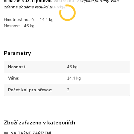
dodáván
s 13-ti pólovou zástrčkou
(v případě potřeby Vám
zdarma dodáme redukci zásuvky).
Hmotnost nosiče - 14,4 kg.
Nosnost - 46 kg.
Parametry
Nosnost
46 kg
Váha
14,4 kg
Počet kol pro převoz
2
Zboží zařazeno v kategoriích
NA TAŽNÉ ZAŘÍZENÍ