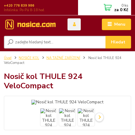
0
ks
+420 776 839 986
za
0 Kč
Infolinka: Po-Pá 8-18 hod.
Menu
Hledat
Úvod
NOSIČE KOL
NA TAŽNÉ ZAŘÍZENÍ
Nosič kol THULE 924
VeloCompact
Nosič kol THULE 924
VeloCompact