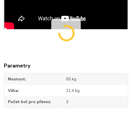
Parametry
Nosnost
65 kg
Váha
21,4 kg
Počet kol pro převoz
3