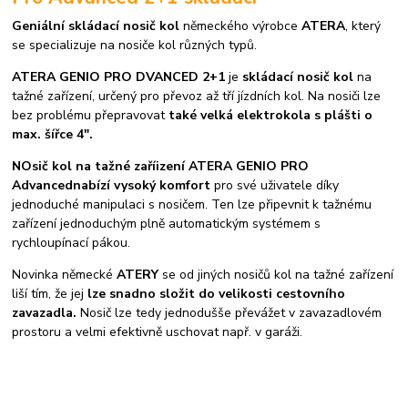
Geniální skládací nosič kol
německého výrobce
ATERA
, který
se specializuje na nosiče kol různých typů.
ATERA GENIO PRO DVANCED 2+1
je
skládací nosič kol
na
tažné zařízení, určený pro převoz až tří jízdních kol. Na nosiči lze
bez problému přepravovat
také velká elektrokola s plášti o
max. šířce 4".
NOsič kol na tažné zaříizení ATERA GENIO PRO
Advanced
nabízí vysoký komfort
pro své uživatele díky
jednoduché manipulaci s nosičem. Ten lze připevnit k tažnému
zařízení jednoduchým plně automatickým systémem s
rychloupínací pákou.
Novinka německé
ATERY
se od jiných nosičů kol na tažné zařízení
liší tím, že jej
lze snadno složit do velikosti cestovního
zavazadla.
Nosič lze tedy jednodušše převážet v zavazadlovém
prostoru a velmi efektivně uschovat např. v garáži.