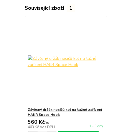
Související zboží
1
Závěsný držák nosičů kol na tažné zařízení
HAKR Space Hook
560 Kč
/
ks
1 - 3 dny
463 Kč
bez DPH