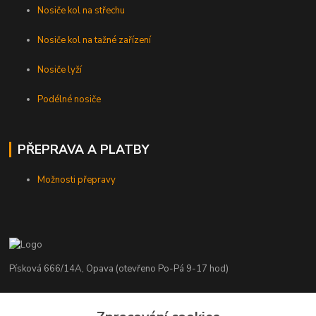
Nosiče kol na střechu
Nosiče kol na tažné zařízení
Nosiče lyží
Podélné nosiče
PŘEPRAVA A PLATBY
Možnosti přepravy
Písková 666/14A, Opava (otevřeno Po-Pá 9-17 hod)
Radim Kaděrka
+420 776 839 986