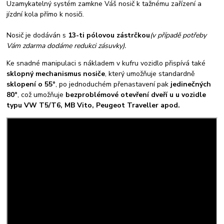
Uzamykatelný systém zamkne Váš nosič k tažnému zařízení a
jízdní kola přímo k nosiči.
Nosič je dodáván s
13-ti pólovou zástrčkou
(v případě potřeby
Vám zdarma dodáme redukci zásuvky).
Ke snadné manipulaci s nákladem v kufru vozidlo přispívá také
sklopný mechanismus nosiče
, který umožňuje standardně
sklopení o 55°
, po jednoduchém přenastavení pak
jedinečných
80°
, což umožňuje
bezproblémové otevření dveří u u vozidle
typu VW T5/T6, MB Vito, Peugeot Traveller apod.