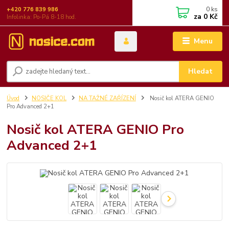
0
ks
+420 776 839 986
za
0 Kč
Infolinka: Po-Pá 8-18 hod.
Menu
Hledat
Úvod
NOSIČE KOL
NA TAŽNÉ ZAŘÍZENÍ
Nosič kol ATERA GENIO
Pro Advanced 2+1
Nosič kol ATERA GENIO Pro
Advanced 2+1