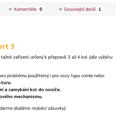
Komentáře
0
Související zboží
1
ort 3
 tažné zařízení, určený k přepravě 3 až 4 kol
(dle výběru
 bez problému použitelný i pro vozy typu combi nebo
toru.
í a zamykání kol do nosiče.
ákového mechanismu.
zdarma dodáme redukci zásuvky).