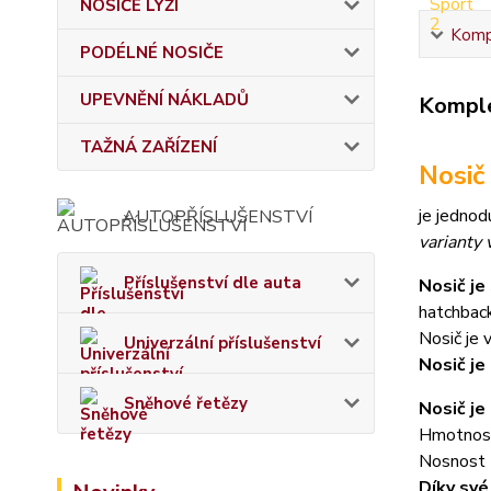
NOSIČE LYŽÍ
Kompl
PODÉLNÉ NOSIČE
UPEVNĚNÍ NÁKLADŮ
Komple
TAŽNÁ ZAŘÍZENÍ
Nosič
je jednod
AUTOPŘÍSLUŠENSTVÍ
varianty v
Příslušenství dle auta
Nosič je
hatchback
Nosič je
Univerzální příslušenství
Nosič je
Sněhové řetězy
Nosič je
Hmotnost
Nosnost 
Díky své