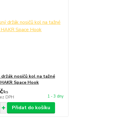
 držák nosičů kol na tažné
í HAKR Space Hook
č
/
ks
1 - 3 dny
ez DPH
Přidat do košíku