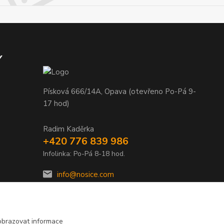
Y
Písková 666/14A, Opava (otevřeno Po-Pá 9-
17 hod)
Radim Kaděrka
+420 776 839 986
Infolinka: Po-Pá 8-18 hod.
info@nosice.com
obrazovat informace