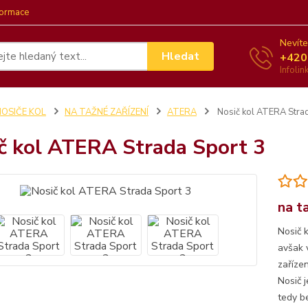
formace
Nevíte
Hledat
+420
Infoli
NOSIČE KOL
NA TAŽNÉ ZAŘÍZENÍ
ATERA
Nosič kol ATERA Strad
č kol ATERA Strada Sport 3
na t
Nosič 
avšak 
zařízen
Nosič 
tedy be