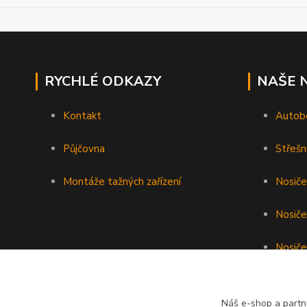
RYCHLÉ ODKAZY
NAŠE 
Kontakt
Autob
Půjčovna
Střešn
Montáže tažných zařízení
Nosiče
Nosiče
Nosiče 
Podéln
Náš e-shop a partn