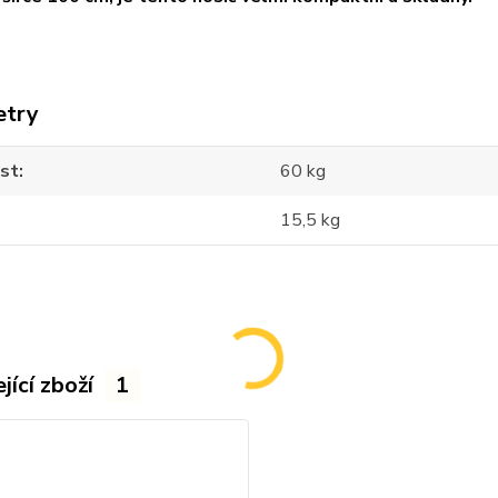
etry
st
60 kg
15,5 kg
jící zboží
1