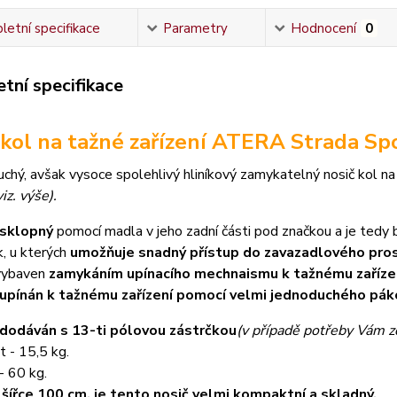
etní specifikace
Parametry
Hodnocení
0
tní specifikace
 kol na tažné zařízení ATERA Strada Sp
uchý, avšak vysoce spolehlivý hliníkový zamykatelný nosič kol na
iz. výše).
 sklopný
pomocí madla v jeho zadní části pod značkou a je tedy
, u kterých
umožňuje snadný přístup do zavazadlového pros
 vybaven
zamykáním upínacího mechnaismu k tažnému zařízen
 upínán k tažnému zařízení pomocí velmi jednoduchého p
 dodáván s 13-ti pólovou zástrčkou
(v případě potřeby Vám 
 - 15,5 kg.
- 60 kg.
 šířce 100 cm, je tento nosič velmi kompaktní a skladný.