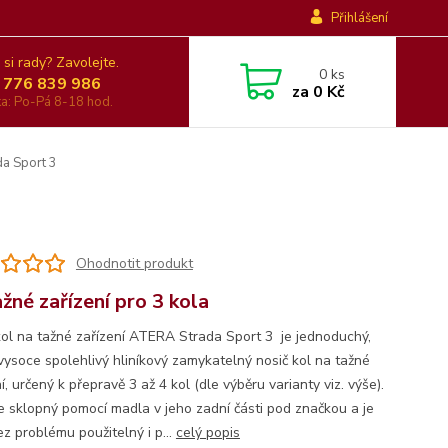
Přihlášení
 si rady? Zavolejte.
0
ks
 776 839 986
za
0 Kč
nka: Po-Pá 8-18 hod.
a Sport 3
Ohodnotit produkt
ažné zařízení pro 3 kola
kol na tažné zařízení ATERA Strada Sport 3 je jednoduchý,
vysoce spolehlivý hliníkový zamykatelný nosič kol na tažné
í, určený k přepravě 3 až 4 kol (dle výběru varianty viz. výše).
je sklopný pomocí madla v jeho zadní části pod značkou a je
z problému použitelný i p...
celý popis