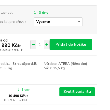
tupnost
1 - 3 dny
et kol pro převoz
na od
Přidat do košíku
 990 Kč
/
ks
9 909 Kč
bez DPH
roduktu:
StradaSportM3
Výrobce:
ATERA (Německo)
t:
60 kg
Váha:
15,5 kg
1 - 3 dny
Zvolit variantu
10 490 Kč
/
ks
8 669 Kč
bez DPH