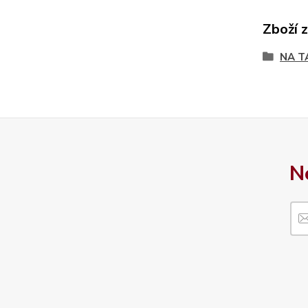
Zboží 
NA T
N