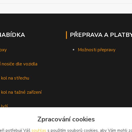
NABÍDKA
PŘEPRAVA A PLATB
oxy
Možnosti přepravy
í nosiče dle vozidla
 kol na střechu
 kol na tažné zařízení
lyží
Zpracování cookies
é nosiče
eři potřebují Váš
souhlas
s použitím souborů cookies, aby Vám mohli z