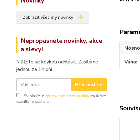
Novinky
Zobrazit všechny novinky
Param
Nepropásněte novinky, akce
Nosno
a slevy!
Můžete se kdykoli odhlásit. Zasíláme
Váha
jednou za 14 dní.
Přihlásit se
Souhlasím se
zpracováním osobních údajů
za účelem
rozesílky newsletteru.
Souvise