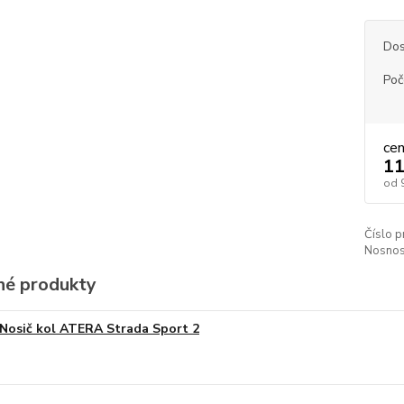
Dos
Poč
ce
11
od
Číslo p
Nosnos
é produkty
Nosič kol ATERA Strada Sport 2