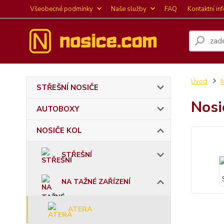
Všeobecné podmínky
Naše služby
FAQ
Kontaktní in
Úvod
STŘEŠNÍ NOSIČE
Nosi
AUTOBOXY
NOSIČE KOL
STŘEŠNÍ
NA TAŽNÉ ZAŘÍZENÍ
ATERA