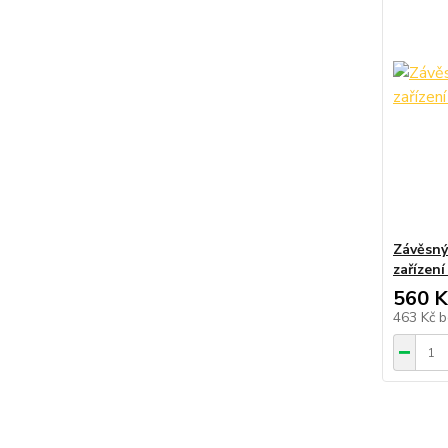
Závěsný
zařízen
560 K
463 Kč
b