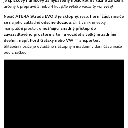
je
špičkový hliníkový zamykatelný nosič kol na tažné zařízení
,
určený k přepravě 3 nebo 4 kol
(dle výběru varianty viz. výše).
Nosič ATERA Strada EVO 3 je sklopný
, resp.
horní část nosiče
se
na jeho základně
odsune dozadu
, čímž vznikne velký
manipulční prostor,
umožňující snadný přístup do
zavazadlového prostoru a to i u vozidel s velkými zadními
dveřmi, např. Ford Galaxy nebo VW Transporter.
Sklápění nosiče je ovládáno nášlapným madlem v daní části nsiče
pod značkou.