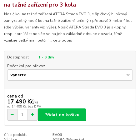
na tažné zařízení pro 3 kola
Nosič kol na tažné zařízení ATERA Strada EVO 3 je špičkový hliníkový
zamykatelný nosič kol na tažné zařízení, určený k přepravě 3 nebo 4 kol
(dle výběru varianty viz. výše). Nosič ATERA Strada EVO 3 je sklopný,
resp. horní část nosiče se na jeho základně odsune dozadu, čímž
vznikne velký manipulční ...
celý popis
Dostupnost
1 - 3 dny
Počet kol pro převoz
cena od
17 490 Kč
/
ks
od
14 455 Kč
bez DPH
Přidat do košíku
Číslo produktu:
EVO3
Výrobce:
ATERA (Německo)