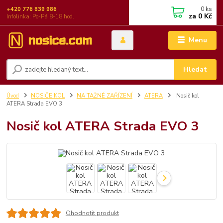
0
ks
+420 776 839 986
za
0 Kč
Infolinka: Po-Pá 8-18 hod.
Menu
Hledat
Úvod
NOSIČE KOL
NA TAŽNÉ ZAŘÍZENÍ
ATERA
Nosič kol
ATERA Strada EVO 3
Nosič kol ATERA Strada EVO 3
Ohodnotit produkt