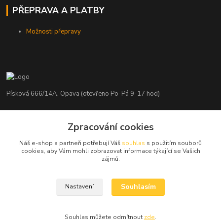
PŘEPRAVA A PLATBY
Možnosti přepravy
Písková 666/14A, Opava (otevřeno Po-Pá 9-17 hod)
Radim Kaděrka
Zpracování cookies
+420 776 839 986
Infolinka: Po-Pá 8-18 hod.
Náš e-shop a partneři potřebují Váš
souhlas
s použitím souborů
cookies, aby Vám mohli zobrazovat informace týkající se Vašich
info@nosice.com
zájmů.
Souhlasím
Nastavení
Souhlas můžete odmítnout
zde
.