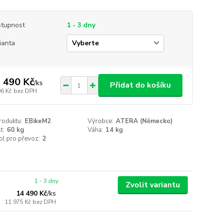
tupnost
1 - 3 dny
ianta
 490 Kč
/
ks
Přidat do košíku
96 Kč
bez DPH
roduktu:
EBikeM2
Výrobce:
ATERA (Německo)
t:
60 kg
Váha:
14 kg
ol pro převoz:
2
1 - 3 dny
Zvolit variantu
14 490 Kč
/
ks
11 975 Kč
bez DPH