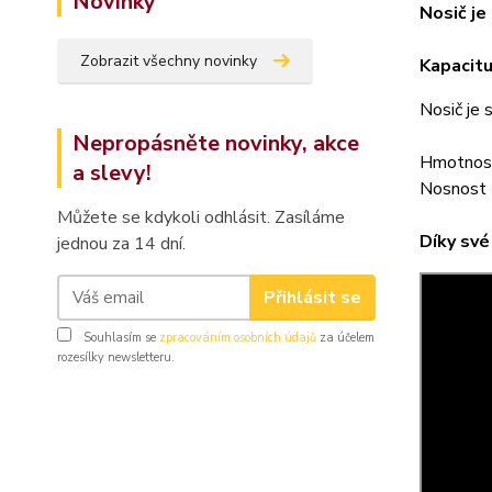
Novinky
Nosič je
Zobrazit všechny novinky
Kapacitu 
Nosič je
Nepropásněte novinky, akce
Hmotnost
a slevy!
Nosnost 
Můžete se kdykoli odhlásit. Zasíláme
Díky své
jednou za 14 dní.
Přihlásit se
Souhlasím se
zpracováním osobních údajů
za účelem
rozesílky newsletteru.