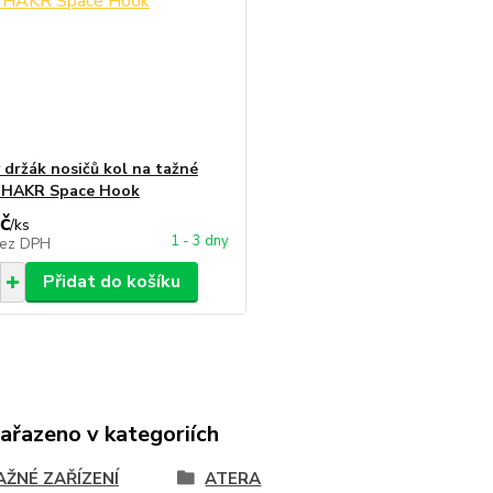
 držák nosičů kol na tažné
í HAKR Space Hook
č
/
ks
1 - 3 dny
ez DPH
Přidat do košíku
zařazeno v kategoriích
AŽNÉ ZAŘÍZENÍ
ATERA