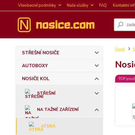
Všeobecné podmínky
Naše služby
FAQ
Kontaktní in
Úvod
STŘEŠNÍ NOSIČE
Nosi
AUTOBOXY
NOSIČE KOL
TOP prod
STŘEŠNÍ
NA TAŽNÉ ZAŘÍZENÍ
ATERA