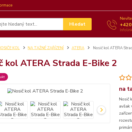
formace
Nevíte
Hledat
+420
Infoli
NOSIČE KOL
NA TAŽNÉ ZAŘÍZENÍ
ATERA
Nosič kol ATERA Strad
č kol ATERA Strada E-Bike 2
ukt
na t
Nosič 
avšak 
zaříze
rozest
primár