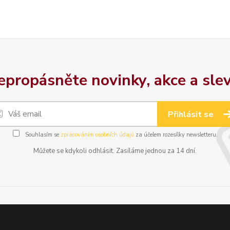
epropásněte novinky, akce a slev
Přihlásit se
Souhlasím se
zpracováním osobních údajů
za účelem rozesílky newsletteru.
Můžete se kdykoli odhlásit. Zasíláme jednou za 14 dní.