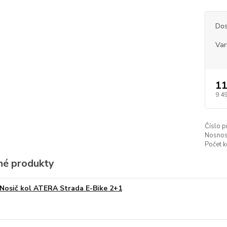
Dos
Var
11
9 4
Číslo p
Nosnos
Počet k
é produkty
Nosič kol ATERA Strada E-Bike 2+1