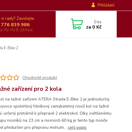
Přihlášení
 si rady? Zavolejte.
0
ks
 776 839 986
za
0 Kč
nka: Po-Pá 8-18 hod.
a E-Bike 2
Ohodnotit produkt
ažné zařízení pro 2 kola
kol na tažné zařízení ATERA Strada E-Bike 2 je jednoduchý,
vysoce spolehlivý hliníkový zamykatelný nosič kol na tažné
ní, určený primárně k přepravě 2 elektrokol. Díky zvětšenému
upu nosníků na 23 cm a nosnosti 60 kg je tento typ nosiče
ně předurčen pro přepravu mohutn...
celý popis