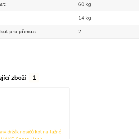
st
60 kg
14 kg
kol pro převoz
2
jící zboží
1