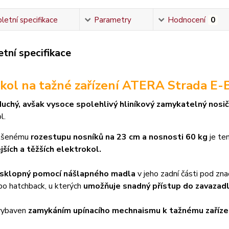
etní specifikace
Parametry
Hodnocení
0
tní specifikace
 kol na tažné zařízení ATERA Strada E-B
uchý, avšak vysoce spolehlivý hliníkový zamykatelný nosič
l.
ětšenému
rozestupu nosníků na 23 cm a nosnosti 60 kg
je te
ších a těžších elektrokol.
e sklopný pomocí nášlapného madla
v jeho zadní části pod zn
bo hatchback, u kterých
umožňuje snadný přístup do zavazad
 vybaven
zamykáním upínacího mechnaismu k tažnému zařízen