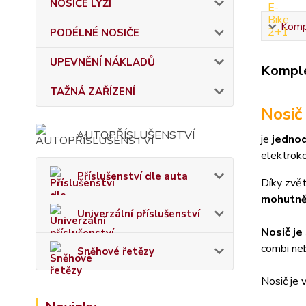
NOSIČE LYŽÍ
Kompl
PODÉLNÉ NOSIČE
UPEVNĚNÍ NÁKLADŮ
Komple
TAŽNÁ ZAŘÍZENÍ
Nosič
AUTOPŘÍSLUŠENSTVÍ
je
jednod
elektroko
Příslušenství dle auta
Díky zv
mohutněj
Univerzální příslušenství
Nosič j
combi ne
Sněhové řetězy
Nosič je