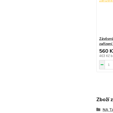
Závěsný
zařízen
560 K
463 Kč
b
Zboží 
NA T