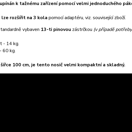
 upínán k tažnému zařízení pomocí velmi jednoduchého p
lze rozšířit na 3 kola
pomocí adaptéru, viz. související zboží.
 standardně vybaven
13-ti pinovou
zástrčkou
(v případě potřeb
 - 14 kg.
- 60 kg.
 šířce 100 cm, je tento nosič velmi kompaktní a skladný.