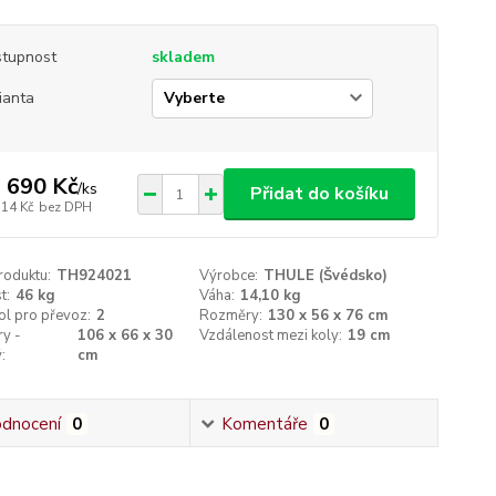
tupnost
skladem
ianta
 690 Kč
/
ks
Přidat do košíku
314 Kč
bez DPH
roduktu:
TH924021
Výrobce:
THULE (Švédsko)
t:
46 kg
Váha:
14,10 kg
ol pro převoz:
2
Rozměry:
130 x 56 x 76 cm
y -
106 x 66 x 30
Vzdálenost mezi koly:
19 cm
:
cm
dnocení
0
Komentáře
0