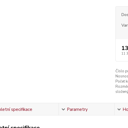
Dos
Var
13
11 
Číslo p
Nosnos
Počet k
Rozměr
složený
etní specifikace
Parametry
Ho
tní specifikace