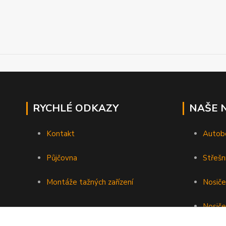
RYCHLÉ ODKAZY
NAŠE 
Kontakt
Autob
Půjčovna
Střešn
Montáže tažných zařízení
Nosiče
Nosiče