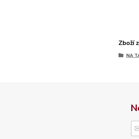
Zboží 
NA T
N