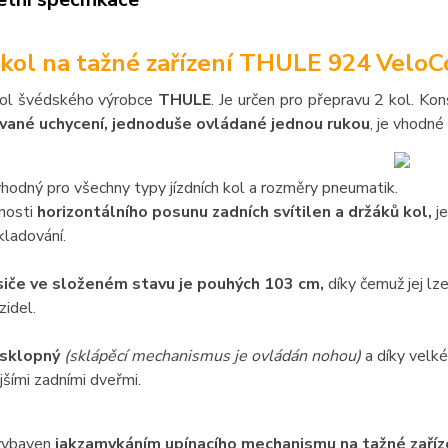
 kol na tažné zařízení THULE 924 Velo
 kol švédského výrobce
THULE
. Je určen pro přepravu 2 kol. K
ané uchycení, jednoduše ovládané jednou rukou
, je vhodné
vhodný pro všechny typy jízdních kol a rozměry pneumatik.
nosti
horizontálního posunu zadních svítilen a držáků kol,
je
kladování.
siče ve složeném stavu je pouhých 103 cm,
díky čemuž jej l
zidel.
 sklopný
(sklápěcí mechanismus je ovládán nohou)
a díky velké
šími zadními dveřmi.
 vybaven
jak
zamykáním upínacího mechanismu na tažné zaříze