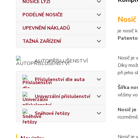
NOSIČE LYŽÍ
PODÉLNÉ NOSIČE
Nosič
UPEVNĚNÍ NÁKLADŮ
je nosič
Patentov
TAŽNÁ ZAŘÍZENÍ
Nosič je 
AUTOPŘÍSLUŠENSTVÍ
Díky mož
při jeho s
Příslušenství dle auta
Šířka no
věšiny vo
Univerzální příslušenství
Nosič je
Sněhové řetězy
rozměrněj
Nosič je