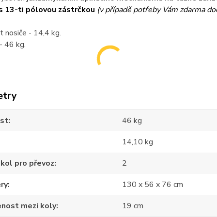
s 13-ti pólovou zástrčkou
(v případě potřeby Vám zdarma do
 nosiče - 14,4 kg.
- 46 kg.
etry
st
46 kg
14,10 kg
kol pro převoz
2
ry
130 x 56 x 76 cm
nost mezi koly
19 cm