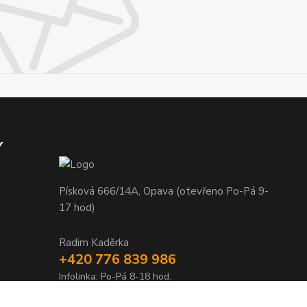
Y
Písková 666/14A, Opava (otevřeno Po-Pá 9-
17 hod)
Radim Kaděrka
+420 776 839 986
Infolinka: Po-Pá 8-18 hod.
info@nosice.com