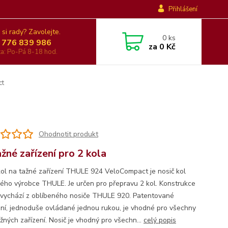
Přihlášení
 si rady? Zavolejte.
0
ks
 776 839 986
za
0 Kč
nka: Po-Pá 8-18 hod.
ct
Ohodnotit produkt
ažné zařízení pro 2 kola
kol na tažné zařízení THULE 924 VeloCompact je nosič kol
ého výrobce THULE. Je určen pro přepravu 2 kol. Konstrukce
 vychází z oblíbeného nosiče THULE 920. Patentované
ní, jednoduše ovládané jednou rukou, je vhodné pro všechny
žných zařízení. Nosič je vhodný pro všechn...
celý popis