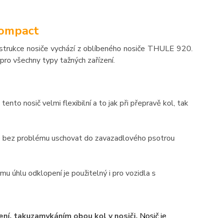
Compact
onstrukce nosiče vychází z oblíbeného nosiče THULE 920.
 pro všechny typy tažných zařízení.
 tento nosič velmi flexibilní a to jak při přepravě kol, tak
ze bez problému uschovat do zavazadlového psotrou
mu úhlu odklopení je použitelný i pro vozidla s
ní, tak
uzamykáním obou kol v nosiči.
Nosič je