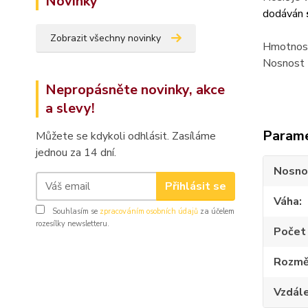
Novinky
dodáván
Zobrazit všechny novinky
Hmotnost
Nosnost 
Nepropásněte novinky, akce
a slevy!
Param
Můžete se kdykoli odhlásit. Zasíláme
jednou za 14 dní.
Nosno
Přihlásit se
Váha
Souhlasím se
zpracováním osobních údajů
za účelem
rozesílky newsletteru.
Počet 
Rozmě
Vzdále