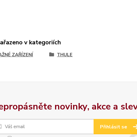
zařazeno v kategoriích
AŽNÉ ZAŘÍZENÍ
THULE
epropásněte novinky, akce a slev
Přihlásit se