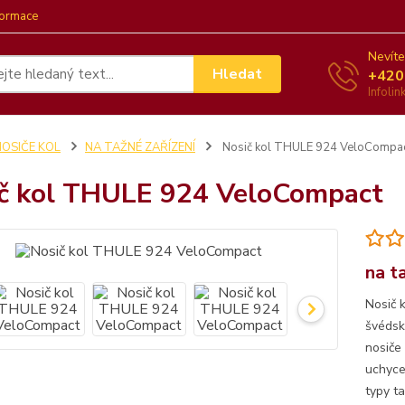
formace
Nevíte
Hledat
+420
Infoli
NOSIČE KOL
NA TAŽNÉ ZAŘÍZENÍ
Nosič kol THULE 924 VeloCompa
č kol THULE 924 VeloCompact
na t
Nosič 
švédsk
nosiče
uchyce
typy ta