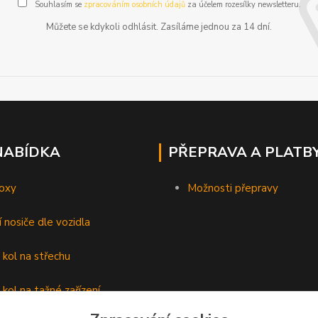
Souhlasím se
zpracováním osobních údajů
za účelem rozesílky newsletteru.
Můžete se kdykoli odhlásit. Zasíláme jednou za 14 dní.
NABÍDKA
PŘEPRAVA A PLATB
oxy
Možnosti přepravy
í nosiče dle vozidla
 kol na střechu
 kol na tažné zařízení