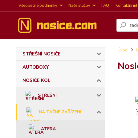
Všeobecné podmínky
Naše služby
FAQ
Kontaktní in
Úvod
STŘEŠNÍ NOSIČE
Nosi
AUTOBOXY
NOSIČE KOL
STŘEŠNÍ
NA TAŽNÉ ZAŘÍZENÍ
ATERA