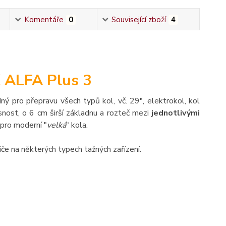
Komentáře
0
Související zboží
4
K ALFA Plus 3
ý pro přepravu všech typů kol, vč. 29", elektrokol, kol
nost, o 6 cm širší základnu a rozteč mezi
jednotlivými
 pro moderní "
velká
" kola.
če na některých typech tažných zařízení.