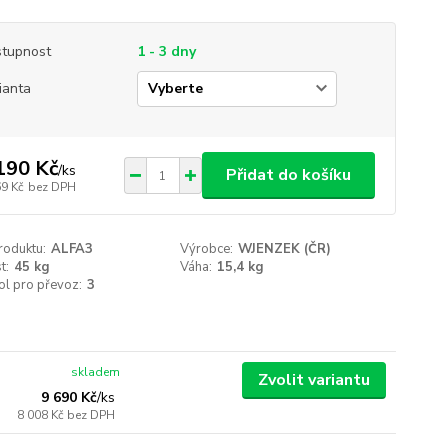
tupnost
1 - 3 dny
ianta
190 Kč
/
ks
Přidat do košíku
69 Kč
bez DPH
roduktu:
ALFA3
Výrobce:
WJENZEK (ČR)
t:
45 kg
Váha:
15,4 kg
ol pro převoz:
3
skladem
Zvolit variantu
9 690 Kč
/
ks
8 008 Kč
bez DPH