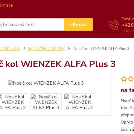
formace
Nevíte
Hledat
+420
Infoli
NOSIČE KOL
NA TAŽNÉ ZAŘÍZENÍ
Nosič kol WJENZEK ALFA Plus 3
č kol WJENZEK ALFA Plus 3
na t
Nosič 
tradič
přeprav
Oproti
širší z