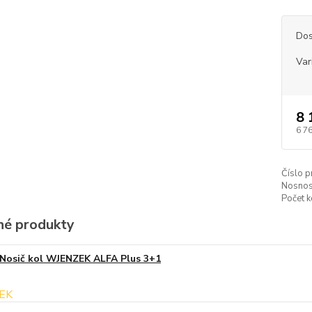
Dos
Var
8 
6 7
Číslo p
Nosnos
Počet k
é produkty
Nosič kol WJENZEK ALFA Plus 3+1