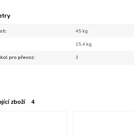
etry
st
45 kg
15,4 kg
kol pro převoz
3
jící zboží
4