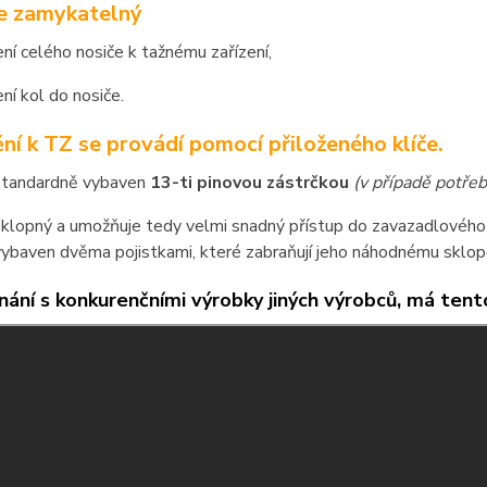
je zamykatelný
ní celého nosiče k tažnému zařízení,
ní kol do nosiče.
ní k TZ se provádí pomocí přiloženého klíče.
 standardně vybaven
13-ti pinovou zástrčkou
(v případě potře
sklopný a umožňuje tedy velmi snadný přístup do zavazadlového p
vybaven dvěma pojistkami, které zabraňují jeho náhodnému sklop
nání s konkurenčními výrobky jiných výrobců, má tent