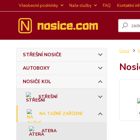
Všeobecné podmínky
Naše služby
FAQ
Kontaktní in
Úvod
STŘEŠNÍ NOSIČE
Nosi
AUTOBOXY
NOSIČE KOL
STŘEŠNÍ
NA TAŽNÉ ZAŘÍZENÍ
ATERA