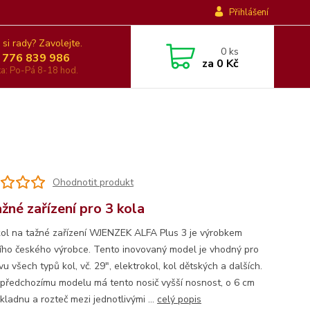
Přihlášení
 si rady? Zavolejte.
0
ks
 776 839 986
za
0 Kč
nka: Po-Pá 8-18 hod.
Ohodnotit produkt
ažné zařízení pro 3 kola
kol na tažné zařízení WJENZEK ALFA Plus 3 je výrobkem
ního českého výrobce. Tento inovovaný model je vhodný pro
u všech typů kol, vč. 29", elektrokol, kol dětských a dalších.
 předchozímu modelu má tento nosič vyšší nosnost, o 6 cm
ákladnu a rozteč mezi jednotlivými ...
celý popis