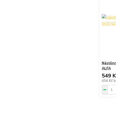
Nástěnn
ALFA
549 K
454 Kč
b