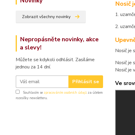
Novinky
Nosič 
1. uzamče
Zobrazit všechny novinky
2. uzamče
Nepropásněte novinky, akce
Upevně
a slevy!
Nosič je
Můžete se kdykoli odhlásit. Zasíláme
Nosič je 
jednou za 14 dní.
Nosič je 
Přihlásit se
Ve srov
Souhlasím se
zpracováním osobních údajů
za účelem
rozesílky newsletteru.