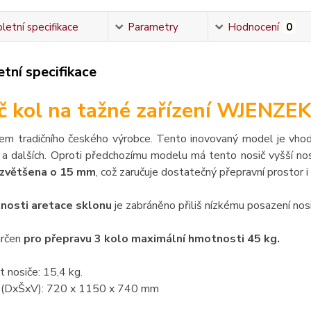
etní specifikace
Parametry
Hodnocení
0
tní specifikace
č kol na tažné zařízení WJENZE
em tradičního českého výrobce. Tento inovovaný model je vhodn
a dalších. Oproti předchozímu modelu má tento nosič vyšší nos
 zvětšena o 15 mm
, což zaručuje dostatečný přepravní prostor i
nosti aretace sklonu
je zabráněno přiliš nízkému posazení nosi
určen
pro přepravu 3 kol
o maximální hmotnosti 45 kg.
 nosiče: 15,4 kg.
(DxŠxV): 720 x 1150 x 740 mm