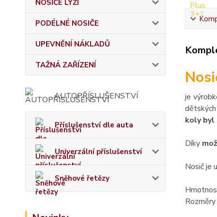
NOSIČE LYŽÍ
Kompl
PODÉLNÉ NOSIČE
UPEVNĚNÍ NÁKLADŮ
Komple
TAŽNÁ ZAŘÍZENÍ
Nosi
AUTOPŘÍSLUŠENSTVÍ
je výrobk
dětských 
koly byl
Příslušenství dle auta
Díky
mož
Univerzální příslušenství
Nosič je 
Sněhové řetězy
Hmotnost
Rozměry 