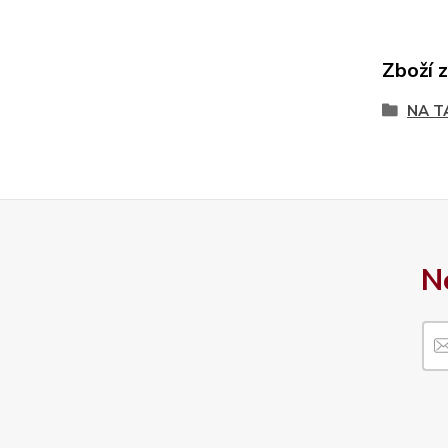
Zboží 
NA T
N