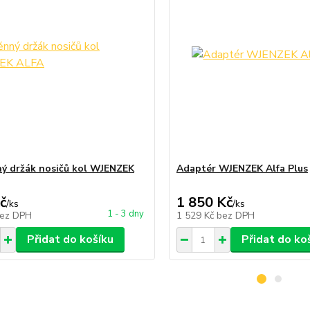
ý držák nosičů kol WJENZEK
Adaptér WJENZEK Alfa Plus
č
1 850 Kč
/
ks
/
ks
1 - 3 dny
ez DPH
1 529 Kč
bez DPH
Přidat do košíku
Přidat do ko