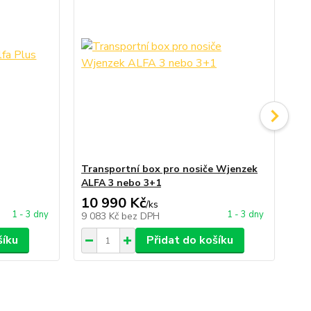
Transportní box pro nosiče Wjenzek
Př
ALFA 3 nebo 3+1
AL
10 990 Kč
3 
/
ks
1 - 3 dny
1 - 3 dny
9 083 Kč
bez DPH
3 
šíku
Přidat do košíku