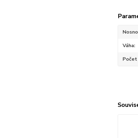
Param
Nosno
Váha
Počet 
Souvise