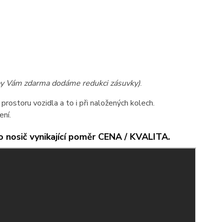
by Vám zdarma dodáme redukci zásuvky)
.
rostoru vozidla a to i při naložených kolech.
ení.
o nosič
vynikající poměr CENA / KVALITA.