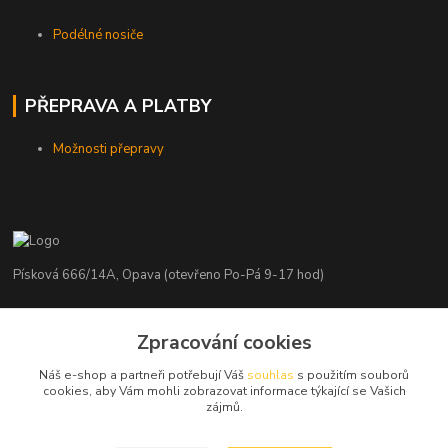
Podélné nosiče
PŘEPRAVA A PLATBY
Možnosti přepravy
Písková 666/14A, Opava (otevřeno Po-Pá 9-17 hod)
Radim Kaděrka
Zpracování cookies
+420 776 839 986
Infolinka: Po-Pá 8-18 hod.
Náš e-shop a partneři potřebují Váš
souhlas
s použitím souborů
cookies, aby Vám mohli zobrazovat informace týkající se Vašich
info@nosice.com
zájmů.