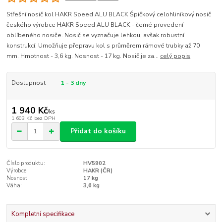
Střešní nosič kol HAKR Speed ALU BLACK Špičkový celohliníkový nosič
českého výrobce HAKR Speed ALU BLACK - černé provedení
oblíbeného nosiče. Nosič se vyznačuje lehkou, avšak robustní
konstrukcí. Umožňuje přepravu kol s průměrem rámové trubky až 70
mm. Hmotnost - 3,6 kg. Nosnost - 17 kg. Nosič je za...
celý popis
Dostupnost
1 - 3 dny
1 940 Kč
/
ks
1 603 Kč
bez DPH
Přidat do košíku
Číslo produktu:
HV5902
Výrobce:
HAKR (ČR)
Nosnost:
17 kg
Váha:
3,6 kg
Kompletní specifikace