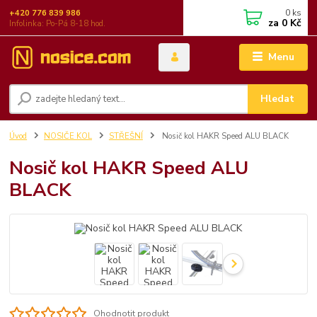
0
ks
+420 776 839 986
za
0 Kč
Infolinka: Po-Pá 8-18 hod.
Menu
Hledat
Úvod
NOSIČE KOL
STŘEŠNÍ
Nosič kol HAKR Speed ALU BLACK
Nosič kol HAKR Speed ALU
BLACK
Ohodnotit produkt