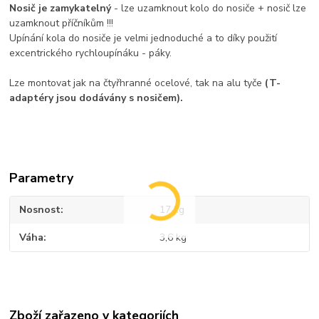
Nosič je zamykatelný
- lze uzamknout kolo do nosiče + nosič lze
uzamknout příčníkům !!!
Upínání kola do nosiče je velmi jednoduché a to díky použití
excentrického rychloupínáku - páky.
Lze montovat jak na čtyřhranné ocelové, tak na alu tyče
(T-
adaptéry jsou dodávány s nosičem).
Parametry
Nosnost
17 kg
Váha
3,6 kg
Zboží zařazeno v kategoriích