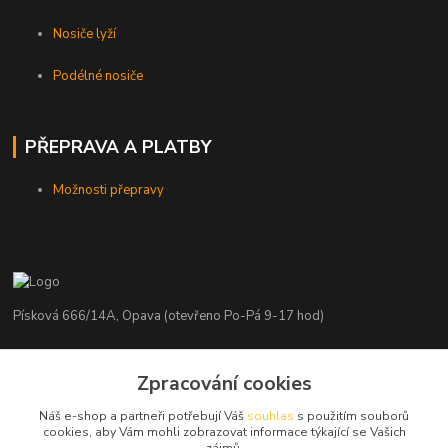
Nosiče lyží
Podélné nosiče
PŘEPRAVA A PLATBY
Možnosti přepravy
Písková 666/14A, Opava (otevřeno Po-Pá 9-17 hod)
Radim Kaděrka
Zpracování cookies
+420 776 839 986
Infolinka: Po-Pá 8-18 hod.
Náš e-shop a partneři potřebují Váš
souhlas
s použitím souborů
cookies, aby Vám mohli zobrazovat informace týkající se Vašich
info@nosice.com