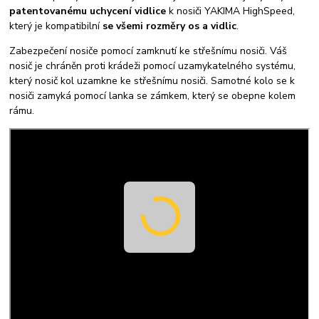
patentovanému uchycení vidlice
k nosiči YAKIMA HighSpeed,
který je kompatibilní
se všemi rozměry os a vidlic
.
Zabezpečení nosiče pomocí zamknutí ke střešnímu nosiči. Váš
nosič je chráněn proti krádeži pomocí uzamykatelného systému,
který nosič kol uzamkne ke střešnímu nosiči. Samotné kolo se k
nosiči zamyká pomocí lanka se zámkem, který se obepne kolem
rámu.