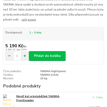
YAKIMA, která vyrábí a dodává na trh automobilové střešní nosiče již více
než 30 let. Vaše jízdní kolo se uchytí za přední vidlici k nosiči. Převoz kola
je tedy jednodušší pro nestandartní tvary rámů. Díky připevnění pouze za
přední vidli...
celý popis
Dostupnost
1 - 3 dny
5 190 Kč
/
ks
4 289 Kč
bez DPH
Přidat do košíku
Číslo produktu:
YAKIMA HighSpeed
Výrobce:
YAKIMA (USA)
Nosnost:
20 kg
Podobné produkty
Nosič kol a koloběžek YAKIMA
1 - 3 dny
Frontloader