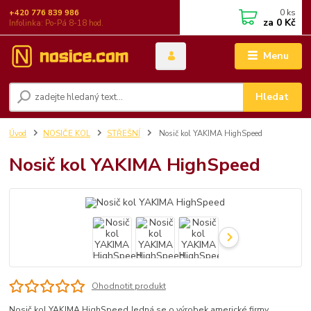
0
ks
+420 776 839 986
za
0 Kč
Infolinka: Po-Pá 8-18 hod.
Menu
Hledat
Úvod
NOSIČE KOL
STŘEŠNÍ
Nosič kol YAKIMA HighSpeed
Nosič kol YAKIMA HighSpeed
Ohodnotit produkt
Nosič kol YAKIMA HighSpeed Jedná se o výrobek americké firmy