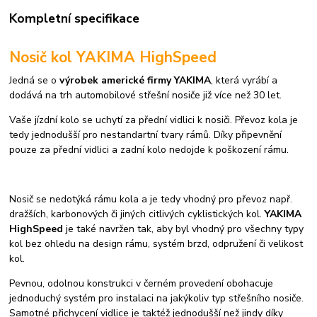
Kompletní specifikace
Nosič kol YAKIMA HighSpeed
Jedná se o
výrobek americké firmy YAKIMA
, která vyrábí a
dodává na trh automobilové střešní nosiče již více než 30 let.
Vaše jízdní kolo se uchytí za přední vidlici k nosiči. Převoz kola je
tedy jednodušší pro nestandartní tvary rámů. Díky připevnění
pouze za přední vidlici a zadní kolo nedojde k poškození rámu.
Nosič se nedotýká rámu kola a je tedy vhodný pro převoz např.
dražších, karbonových či jiných citlivých cyklistických kol.
YAKIMA
HighSpeed
je také navržen tak, aby byl vhodný pro všechny typy
kol bez ohledu na design rámu, systém brzd, odpružení či velikost
kol.
Pevnou, odolnou konstrukci v černém provedení obohacuje
jednoduchý systém pro instalaci na jakýkoliv typ střešního nosiče.
Samotné přichycení vidlice je taktéž jednodušší než jindy díky