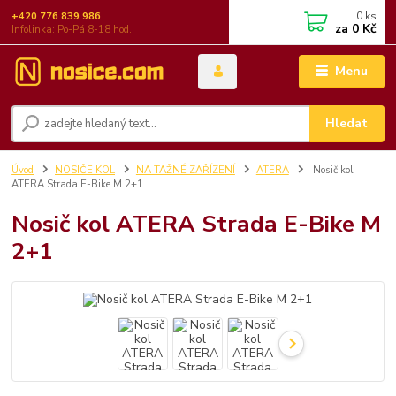
0
ks
+420 776 839 986
za
0 Kč
Infolinka: Po-Pá 8-18 hod.
Menu
Hledat
Úvod
NOSIČE KOL
NA TAŽNÉ ZAŘÍZENÍ
ATERA
Nosič kol
ATERA Strada E-Bike M 2+1
Nosič kol ATERA Strada E-Bike M
2+1