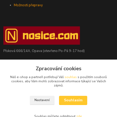
Možnosti přepravy
Písková 666/14A, Opava (otevřeno Po-Pá 9-17 hod)
Radim Kaděrka
+420 776 839 986
Zpracování cookies
Infolinka: Po-Pá 8-18 hod.
Náš e-shop a partneři potřebují Váš
souhlas
s použitím souborů
cookies, aby Vám mohli zobrazovat informace týkající se Vašich
info@nosice.com
zájmů.
Souhlasím
Nastavení
Souhlas můžete odmítnout
zde
.