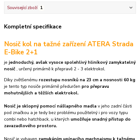
Související zboží
1
Kompletní specifikace
Nosič kol na tažné zařízení ATERA Strada
E-Bike 2+1
je
jednoduchý, avšak vysoce spolehlivý hliníkový zamykatelný
nosič
, určený primárně k přepravě 2 - 3 elektrokol.
Díky zvětšenému
rozestupu nosníků na 23 cm a nosnosti 60 kg
je tento typ nosiče primárně předurčen
pro přepravu
mohutnějších a těžších elektrokol.
Nosič je sklopný pomocí nášlapného madla
v jeho zadní části
pod značkou a je tedy bez problému použitelný i pro vozy typu
combi nebo hatchback, u kterých
umožňuje snadný přístup do
zavazadlového prostoru.
Nosič je vybaven
zamykáním upínacího mechnaismu k tažnému