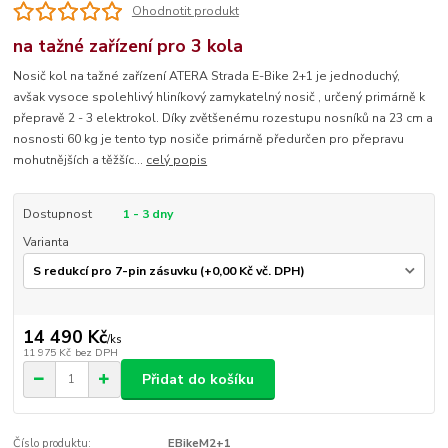
Ohodnotit produkt
na tažné zařízení pro 3 kola
Nosič kol na tažné zařízení ATERA Strada E-Bike 2+1 je jednoduchý,
avšak vysoce spolehlivý hliníkový zamykatelný nosič , určený primárně k
přepravě 2 - 3 elektrokol. Díky zvětšenému rozestupu nosníků na 23 cm a
nosnosti 60 kg je tento typ nosiče primárně předurčen pro přepravu
mohutnějších a těžšíc...
celý popis
Dostupnost
1 - 3 dny
Varianta
14 490 Kč
/
ks
11 975 Kč
bez DPH
Přidat do košíku
Číslo produktu:
EBikeM2+1