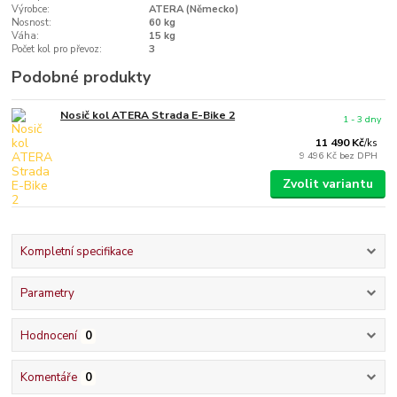
Výrobce:
ATERA (Německo)
Nosnost:
60 kg
Váha:
15 kg
Počet kol pro převoz:
3
Podobné produkty
Nosič kol ATERA Strada E-Bike 2
1 - 3 dny
11 490 Kč
/
ks
9 496 Kč
bez DPH
Zvolit variantu
Kompletní specifikace
Parametry
Hodnocení
0
Komentáře
0