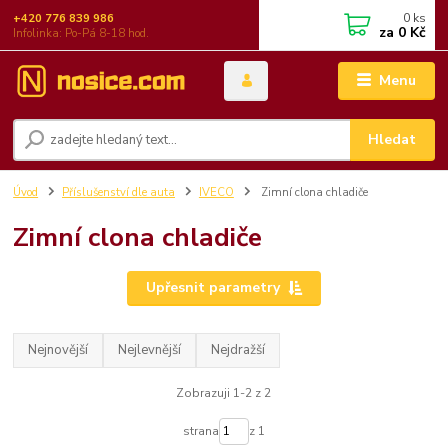
0
ks
+420 776 839 986
za
0 Kč
Infolinka: Po-Pá 8-18 hod.
Menu
Hledat
Úvod
Příslušenství dle auta
IVECO
Zimní clona chladiče
Zimní clona chladiče
Upřesnit parametry
Nejnovější
Nejlevnější
Nejdražší
Zobrazuji 1-2 z 2
strana
z 1