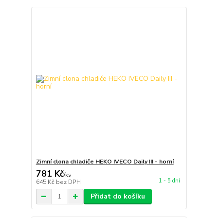
Zimní clona chladiče HEKO IVECO Daily III - horní
781 Kč
/
ks
1 - 5 dní
645 Kč
bez DPH
Přidat do košíku