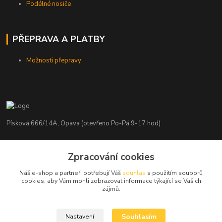
Podélné nosiče
PŘEPRAVA A PLATBY
Možnosti přepravy
Písková 666/14A, Opava (otevřeno Po-Pá 9-17 hod)
Radim Kaděrka
+420 776 839 986
Zpracování cookies
Infolinka: Po-Pá 8-18 hod.
Náš e-shop a partneři potřebují Váš
souhlas
s použitím souborů
cookies, aby Vám mohli zobrazovat informace týkající se Vašich
info@nosice.com
zájmů.
Souhlasím
Nastavení