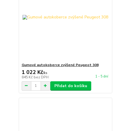
Gumové autokoberce zvýšené Peugeot 308
1 022 Kč
/
ks
1 - 5 dní
845 Kč
bez DPH
Přidat do košíku