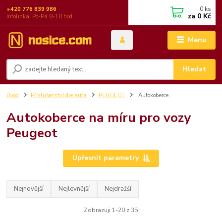
0
ks
+420 776 839 986
za
0 Kč
Infolinka: Po-Pá 8-18 hod.
Menu
Hledat
Úvod
Příslušenství dle auta
PEUGEOT
Autokoberce
Autokoberce na míru pro vozy
Peugeot
Upřesnit parametry
Nejnovější
Nejlevnější
Nejdražší
Zobrazuji 1-20 z 35