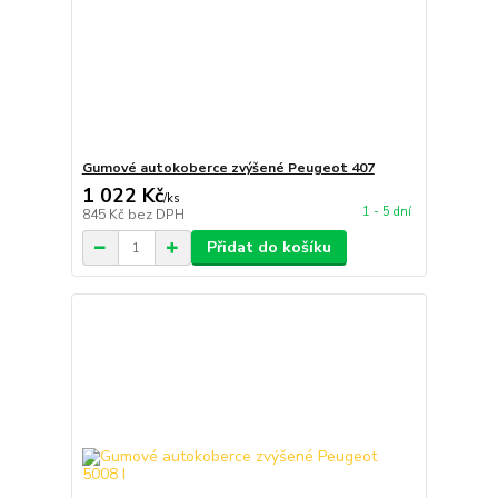
Gumové autokoberce zvýšené Peugeot 407
1 022 Kč
/
ks
1 - 5 dní
845 Kč
bez DPH
Přidat do košíku