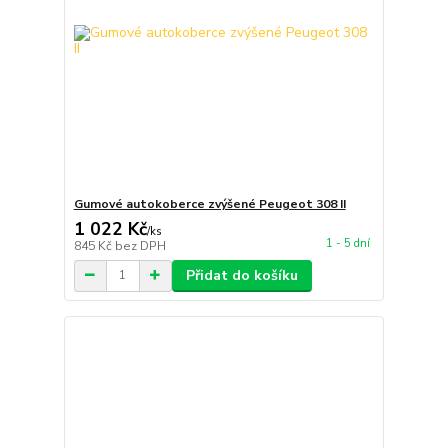
Gumové autokoberce zvýšené Peugeot 308 II
1 022 Kč
/
ks
1 - 5 dní
845 Kč
bez DPH
Přidat do košíku