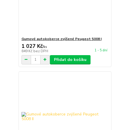
Gumové autokoberce zvýšené Peugeot 5008 I
1 027 Kč
/
ks
1 - 5 dní
849 Kč
bez DPH
Přidat do košíku