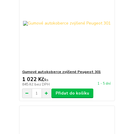
Gumové autokoberce zvýšené Peugeot 301
1 022 Kč
/
ks
1 - 5 dní
845 Kč
bez DPH
Přidat do košíku