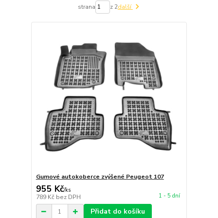
strana
z 2
další
Gumové autokoberce zvýšené Peugeot 107
955 Kč
/
ks
1 - 5 dní
789 Kč
bez DPH
Přidat do košíku