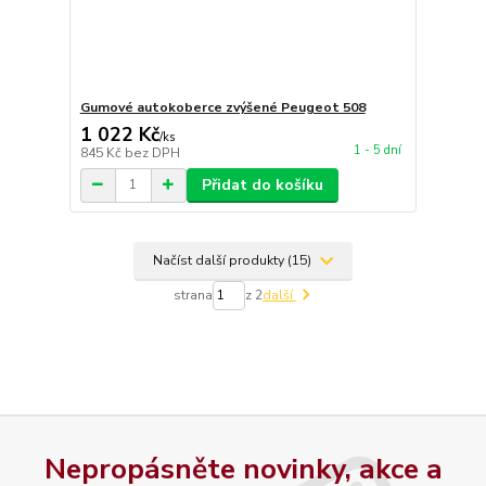
Gumové autokoberce zvýšené Peugeot 508
1 022 Kč
/
ks
1 - 5 dní
845 Kč
bez DPH
Přidat do košíku
Načíst další produkty (15)
strana
z 2
další
Nepropásněte novinky, akce a