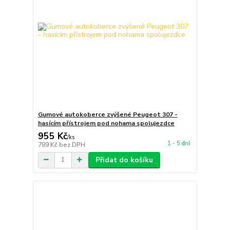
Gumové autokoberce zvýšené Peugeot 307 -
hasícím přístrojem pod nohama spolujezdce
955 Kč
/
ks
1 - 5 dní
789 Kč
bez DPH
Přidat do košíku