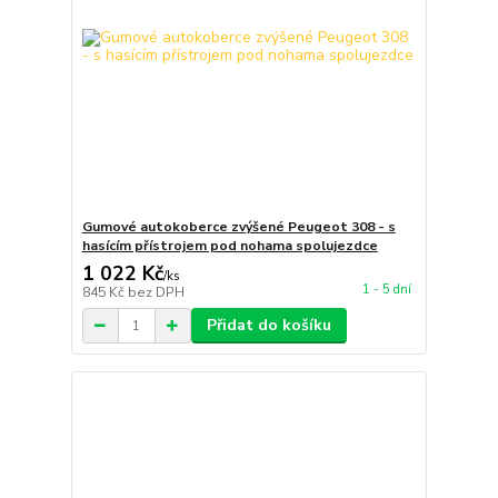
Gumové autokoberce zvýšené Peugeot 308 - s
hasícím přístrojem pod nohama spolujezdce
1 022 Kč
/
ks
1 - 5 dní
845 Kč
bez DPH
Přidat do košíku