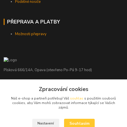
Podélné nosiče
PŘEPRAVA A PLATBY
Možnosti přepravy
Písková 666/14A, Opava (otevřeno Po-Pá 9-17 hod)
Radim Kaděrka
+420 776 839 986
Zpracování cookies
Infolinka: Po-Pá 8-18 hod.
Náš e-shop a partneři potřebují Váš
souhlas
s použitím souborů
cookies, aby Vám mohli zobrazovat informace týkající se Vašich
info@nosice.com
zájmů.
Souhlasím
Nastavení