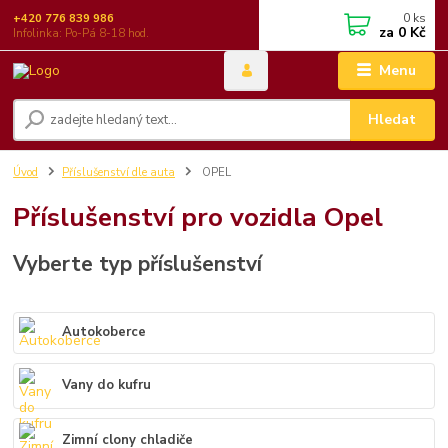
0
ks
+420 776 839 986
za
0 Kč
Infolinka: Po-Pá 8-18 hod.
Menu
Hledat
Úvod
Příslušenství dle auta
OPEL
Příslušenství pro vozidla Opel
Vyberte typ příslušenství
Autokoberce
Vany do kufru
Zimní clony chladiče