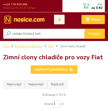
0
ks
+420 776 839 986
za
0 Kč
Infolinka: Po-Pá 8-18 hod.
Menu
Hledat
Úvod
Příslušenství dle auta
FIAT
Zimní clony chladiče
Zimní clony chladiče pro vozy Fiat
Upřesnit parametry
Nejnovější
Nejlevnější
Nejdražší
Zobrazuji 1-5 z 5
strana
z 1