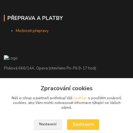
PŘEPRAVA A PLATBY
Možnosti přepravy
Písková 666/14A, Opava (otevřeno Po-Pá 9-17 hod)
Radim Kaděrka
Zpracování cookies
+420 776 839 986
Infolinka: Po-Pá 8-18 hod.
Náš e-shop a partneři potřebují Váš
souhlas
s použitím souborů
cookies, aby Vám mohli zobrazovat informace týkající se Vašich
info@nosice.com
zájmů.
Souhlasím
Nastavení