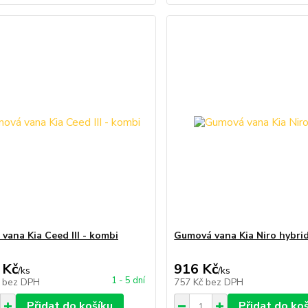
vana Kia Ceed III - kombi
Gumová vana Kia Niro hybri
 Kč
916 Kč
/
ks
/
ks
1 - 5 dní
č
bez DPH
757 Kč
bez DPH
Přidat do košíku
Přidat do ko