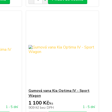
Gumová vana Kia Optima IV - Sport
Wagon
1 100 Kč
/
ks
1 - 5 dní
1 - 5 dní
909 Kč
bez DPH