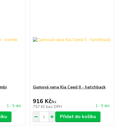
ombi
Gumová vana Kia Ceed II - hatchback
916 Kč
/
ks
1 - 5 dní
1 - 5 dní
757 Kč
bez DPH
šíku
Přidat do košíku