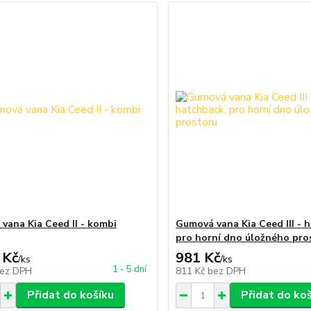
vana Kia Ceed II - kombi
Gumová vana Kia Ceed III - 
pro horní dno úložného pro
 Kč
981 Kč
/
ks
/
ks
1 - 5 dní
ez DPH
811 Kč
bez DPH
Přidat do košíku
Přidat do ko