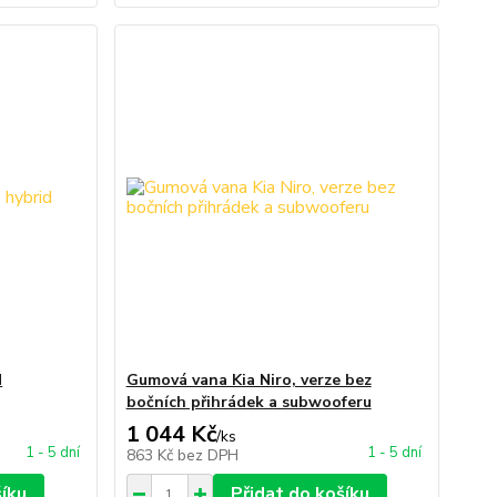
d
Gumová vana Kia Niro, verze bez
bočních přihrádek a subwooferu
1 044 Kč
/
ks
1 - 5 dní
1 - 5 dní
863 Kč
bez DPH
šíku
Přidat do košíku