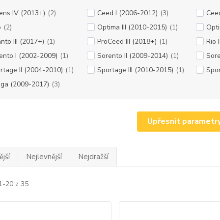
ens IV (2013+)
(2)
Ceed I (2006-2012)
(3)
Ceed
o
(2)
Optima III (2010-2015)
(1)
Opti
nto III (2017+)
(1)
ProCeed III (2018+)
(1)
Rio 
ento I (2002-2009)
(1)
Sorento II (2009-2014)
(1)
Sore
rtage II (2004-2010)
(1)
Sportage III (2010-2015)
(1)
Spor
ga (2009-2017)
(3)
Upřesnit parametr
jší
Nejlevnější
Nejdražší
1-20 z 35