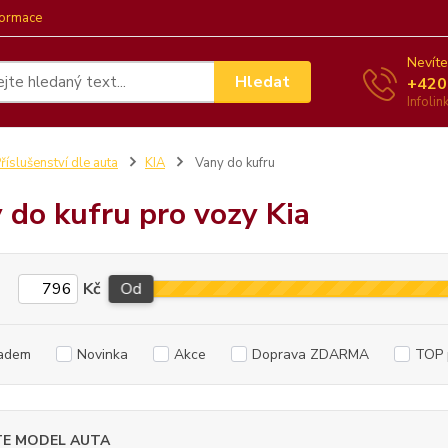
formace
Nevíte
Hledat
+420
Infoli
říslušenství dle auta
KIA
Vany do kufru
 do kufru pro vozy Kia
Kč
Od
adem
Novinka
Akce
Doprava ZDARMA
TOP 
TE MODEL AUTA