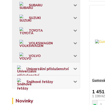
SUBARU
SUZUKI
TOYOTA
VOLKSWAGEN
VOLVO
Univerzální příslušenství
Gumová 
Sněhové řetězy
1 451
1 199 K
Novinky