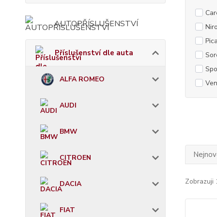
Car
AUTOPŘÍSLUŠENSTVÍ
Nir
Pica
Příslušenství dle auta
Sor
Spo
ALFA ROMEO
Ven
AUDI
BMW
Nejnově
CITROEN
Zobrazuji 
DACIA
FIAT