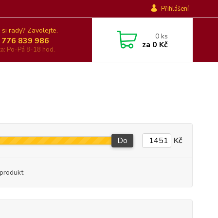
Přihlášení
 si rady? Zavolejte.
0
ks
 776 839 986
za
0 Kč
nka: Po-Pá 8-18 hod.
Do
Kč
produkt