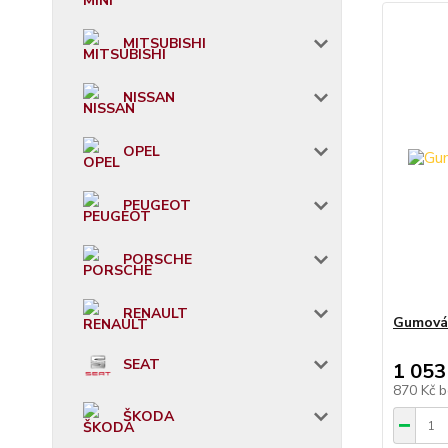
MITSUBISHI
NISSAN
OPEL
PEUGEOT
PORSCHE
RENAULT
Gumová 
SEAT
1 053
870 Kč
b
ŠKODA