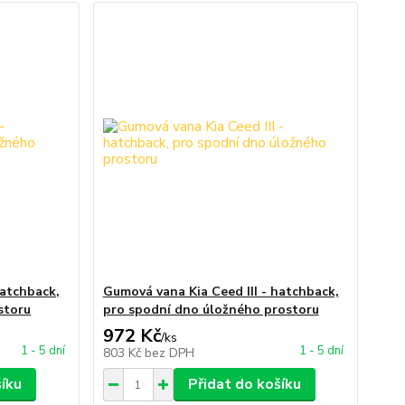
hatchback,
Gumová vana Kia Ceed III - hatchback,
storu
pro spodní dno úložného prostoru
972 Kč
/
ks
1 - 5 dní
1 - 5 dní
803 Kč
bez DPH
šíku
Přidat do košíku