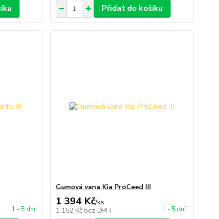
šíku
Přidat do košíku
Gumová vana Kia ProCeed III
1 394 Kč
/
ks
1 - 5 dní
1 - 5 dní
1 152 Kč
bez DPH