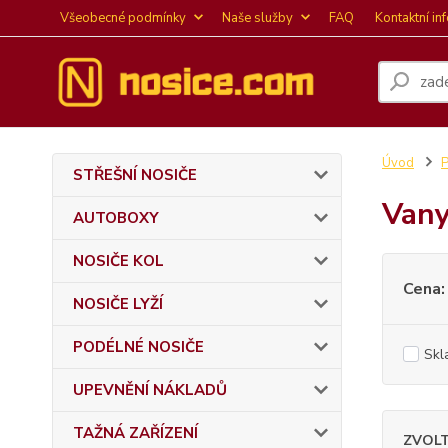
Všeobecné podmínky
Naše služby
FAQ
Kontaktní in
Úvod
P
STŘEŠNÍ NOSIČE
Vany
AUTOBOXY
NOSIČE KOL
Cena:
NOSIČE LYŽÍ
PODÉLNÉ NOSIČE
Skl
UPEVNĚNÍ NÁKLADŮ
TAŽNÁ ZAŘÍZENÍ
ZVOL