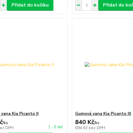
Přidat do košíku
Přidat do ko
vana Kia Picanto II
Gumová vana Kia Picanto III
č
840 Kč
/
ks
/
ks
1 - 5 dní
ez DPH
694 Kč
bez DPH