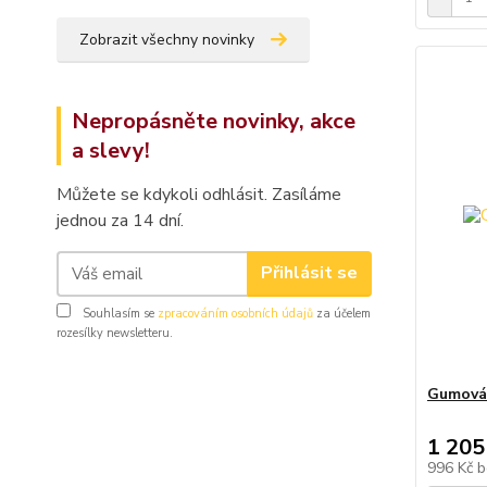
Zobrazit všechny novinky
Nepropásněte novinky, akce
a slevy!
Můžete se kdykoli odhlásit. Zasíláme
jednou za 14 dní.
Přihlásit se
Souhlasím se
zpracováním osobních údajů
za účelem
rozesílky newsletteru.
Gumová 
1 205
996 Kč
b