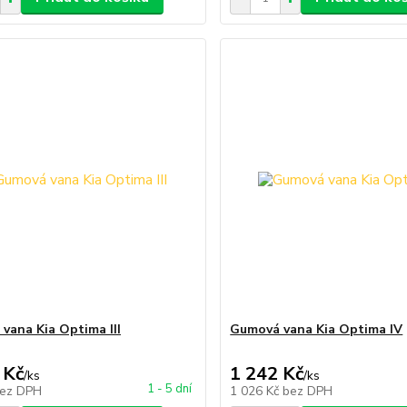
vana Kia Optima III
Gumová vana Kia Optima IV
 Kč
1 242 Kč
/
ks
/
ks
1 - 5 dní
ez DPH
1 026 Kč
bez DPH