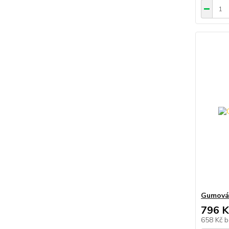
Gumová 
796 K
658 Kč
b