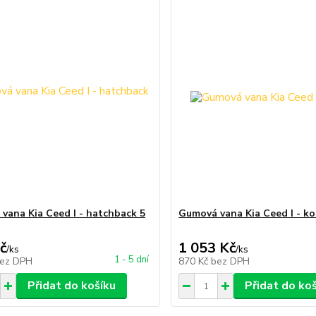
vana Kia Ceed I - hatchback 5
Gumová vana Kia Ceed I - k
č
1 053 Kč
/
ks
/
ks
1 - 5 dní
ez DPH
870 Kč
bez DPH
Přidat do košíku
Přidat do ko