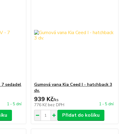
 7 sedadel
Gumová vana Kia Ceed I - hatchback 3
dv.
939 Kč
/
ks
1 - 5 dní
1 - 5 dní
776 Kč
bez DPH
šíku
Přidat do košíku