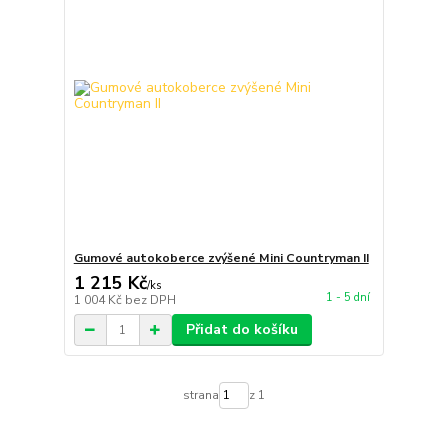
Gumové autokoberce zvýšené Mini Countryman II
1 215 Kč
/
ks
1 - 5 dní
1 004 Kč
bez DPH
Přidat do košíku
strana
z 1