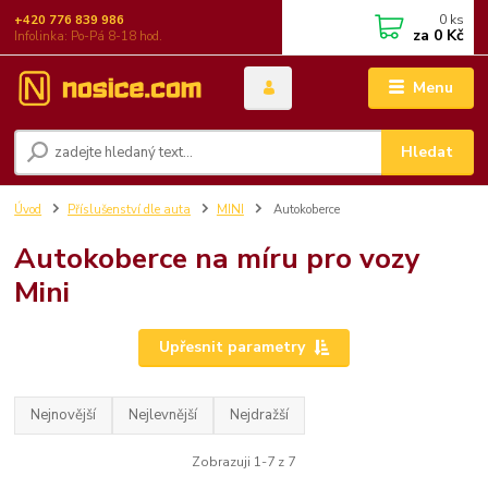
0
ks
+420 776 839 986
za
0 Kč
Infolinka: Po-Pá 8-18 hod.
Menu
Hledat
Úvod
Příslušenství dle auta
MINI
Autokoberce
Autokoberce na míru pro vozy
Mini
Upřesnit parametry
Nejnovější
Nejlevnější
Nejdražší
Zobrazuji 1-7 z 7