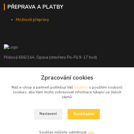
PŘEPRAVA A PLATBY
Možnosti přepravy
Písková 666/14A, Opava (otevřeno Po-Pá 9-17 hod)
Radim Kaděrka
Zpracování cookies
+420 776 839 986
Infolinka: Po-Pá 8-18 hod.
Náš e-shop a partneři potřebují Váš
souhlas
s použitím souborů
cookies, aby Vám mohli zobrazovat informace týkající se Vašich
info@nosice.com
zájmů.
Souhlasím
Nastavení
Souhlas můžete odmítnout
zde
.