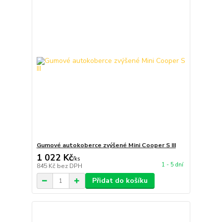
Gumové autokoberce zvýšené Mini Cooper S III
1 022 Kč
/
ks
1 - 5 dní
845 Kč
bez DPH
Přidat do košíku