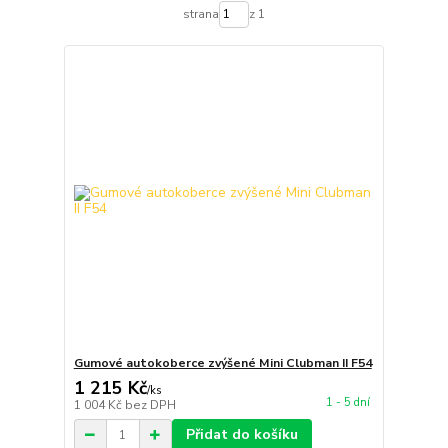
strana
z 1
Gumové autokoberce zvýšené Mini Clubman II F54
1 215 Kč
/
ks
1 - 5 dní
1 004 Kč
bez DPH
Přidat do košíku