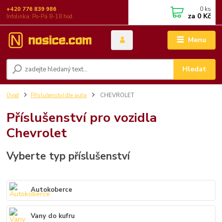
0
ks
+420 776 839 986
za
0 Kč
Infolinka: Po-Pá 8-18 hod.
Menu
Hledat
Úvod
Příslušenství dle auta
CHEVROLET
Příslušenství pro vozidla
Chevrolet
Vyberte typ příslušenství
Autokoberce
Vany do kufru