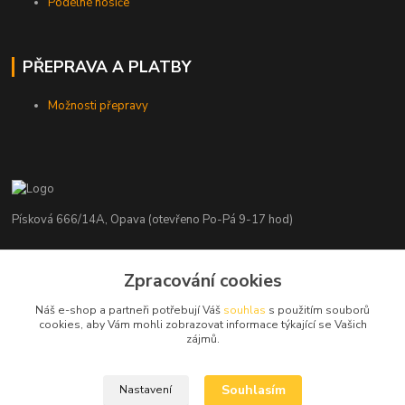
Podélné nosiče
PŘEPRAVA A PLATBY
Možnosti přepravy
Písková 666/14A, Opava (otevřeno Po-Pá 9-17 hod)
Radim Kaděrka
Zpracování cookies
+420 776 839 986
Infolinka: Po-Pá 8-18 hod.
Náš e-shop a partneři potřebují Váš
souhlas
s použitím souborů
cookies, aby Vám mohli zobrazovat informace týkající se Vašich
info@nosice.com
zájmů.
Souhlasím
Nastavení