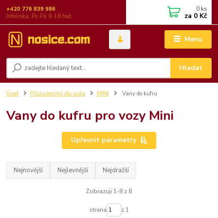
0
ks
+420 776 839 986
za
0 Kč
Infolinka: Po-Pá 8-18 hod.
Menu
Hledat
Úvod
Příslušenství dle auta
MINI
Vany do kufru
Vany do kufru pro vozy Mini
Upřesnit parametry
Nejnovější
Nejlevnější
Nejdražší
Zobrazuji 1-8 z 8
strana
z 1