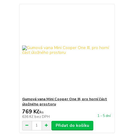
Gumová vana Mini Cooper One III, pro horní část
úložného prostoru
769 Kč
/
ks
1 - 5 dní
636 Kč
bez DPH
Přidat do košíku