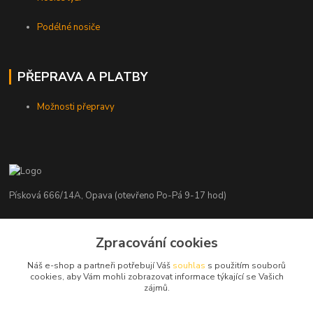
Podélné nosiče
PŘEPRAVA A PLATBY
Možnosti přepravy
Písková 666/14A, Opava (otevřeno Po-Pá 9-17 hod)
Radim Kaděrka
+420 776 839 986
Zpracování cookies
Infolinka: Po-Pá 8-18 hod.
Náš e-shop a partneři potřebují Váš
souhlas
s použitím souborů
cookies, aby Vám mohli zobrazovat informace týkající se Vašich
info@nosice.com
zájmů.