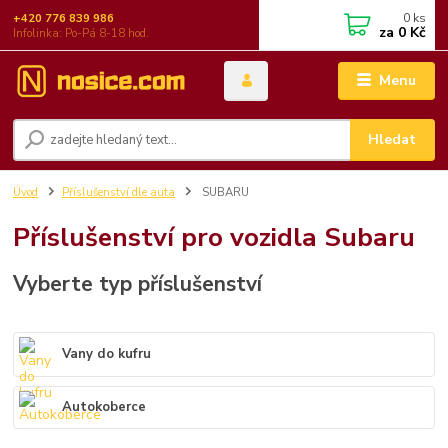
0
ks
+420 776 839 986
za
0 Kč
Infolinka: Po-Pá 8-18 hod.
Menu
Hledat
Úvod
Příslušenství dle auta
SUBARU
Příslušenství pro vozidla Subaru
Vyberte typ příslušenství
Vany do kufru
Autokoberce