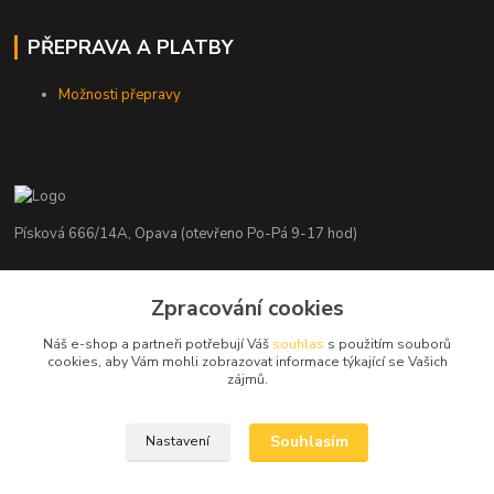
PŘEPRAVA A PLATBY
Možnosti přepravy
Písková 666/14A, Opava (otevřeno Po-Pá 9-17 hod)
Radim Kaděrka
Zpracování cookies
+420 776 839 986
Infolinka: Po-Pá 8-18 hod.
Náš e-shop a partneři potřebují Váš
souhlas
s použitím souborů
cookies, aby Vám mohli zobrazovat informace týkající se Vašich
info@nosice.com
zájmů.
Souhlasím
Nastavení