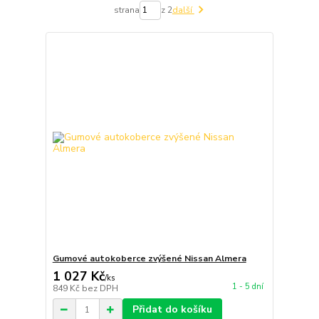
strana
z 2
další
Gumové autokoberce zvýšené Nissan Almera
1 027 Kč
/
ks
1 - 5 dní
849 Kč
bez DPH
Přidat do košíku