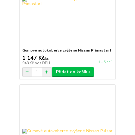
Gumové autokoberce zvýšené Nissan Primastar I
1 147 Kč
/
ks
1 - 5 dní
948 Kč
bez DPH
Přidat do košíku