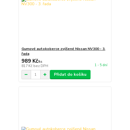
Gumové autokoberce zvýšené Nissan NV300 - 3.
řada
989 Kč
/
ks
1 - 5 dní
817 Kč
bez DPH
Přidat do košíku