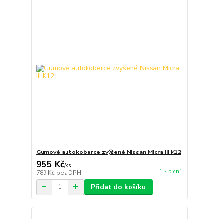
Gumové autokoberce zvýšené Nissan Micra III K12
955 Kč
/
ks
1 - 5 dní
789 Kč
bez DPH
Přidat do košíku