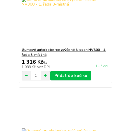
Gumové autokoberce zvýšené Nissan NV300 - 1.
řada 3-místná
1 316 Kč
/
ks
1 - 5 dní
1 088 Kč
bez DPH
Přidat do košíku