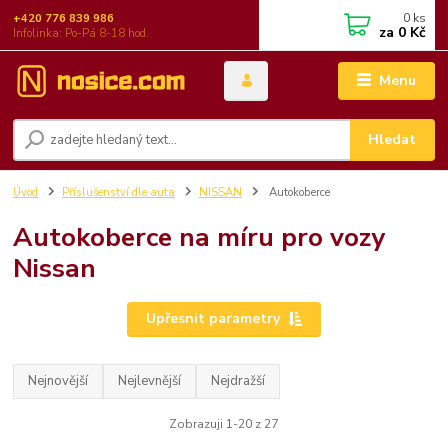
0
ks
+420 776 839 986
za
0 Kč
Infolinka: Po-Pá 8-18 hod.
Menu
Hledat
Úvod
Příslušenství dle auta
NISSAN
Autokoberce
Autokoberce na míru pro vozy
Nissan
Upřesnit parametry
Nejnovější
Nejlevnější
Nejdražší
Zobrazuji 1-20 z 27