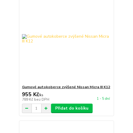
Gumové autokoberce zvýšené Nissan Micra III K12
955 Kč
/
ks
1 - 5 dní
789 Kč
bez DPH
Přidat do košíku