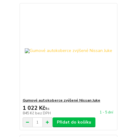
Gumové autokoberce zvýšené Nissan Juke
1 022 Kč
/
ks
1 - 5 dní
845 Kč
bez DPH
Přidat do košíku