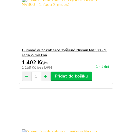
Gumové autokoberce zvýšené Nissan NV300 - 1.
řada 2-místná
1 402 Kč
/
ks
1 - 5 dní
1 159 Kč
bez DPH
Přidat do košíku