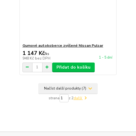
Gumové autokoberce zvýšené Nissan Pulsar
1 147 Kč
/
ks
1 - 5 dní
948 Kč
bez DPH
Přidat do košíku
Načíst další produkty (7)
strana
z 2
další