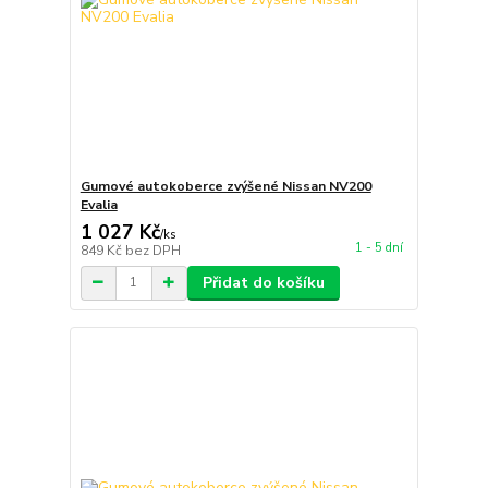
Gumové autokoberce zvýšené Nissan NV200
Evalia
1 027 Kč
/
ks
1 - 5 dní
849 Kč
bez DPH
Přidat do košíku