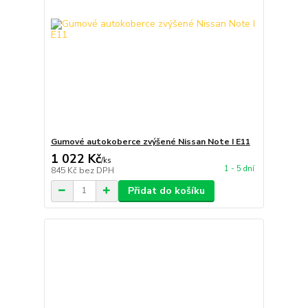
Gumové autokoberce zvýšené Nissan Note I E11
1 022 Kč
/
ks
1 - 5 dní
845 Kč
bez DPH
Přidat do košíku