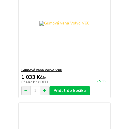
Gumová vana Volvo V60
1 033 Kč
/
ks
1 - 5 dní
854 Kč
bez DPH
Přidat do košíku