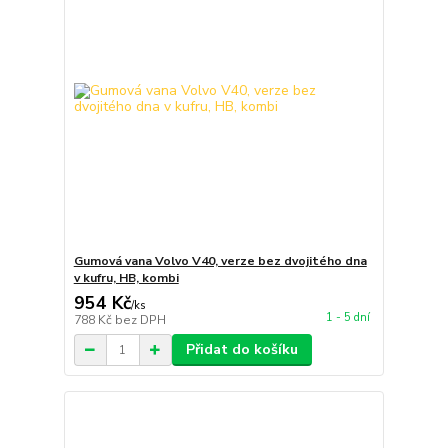
Gumová vana Volvo V40, verze bez dvojitého dna
v kufru, HB, kombi
954 Kč
/
ks
1 - 5 dní
788 Kč
bez DPH
Přidat do košíku