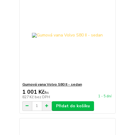
Gumová vana Volvo S80 II - sedan
1 001 Kč
/
ks
1 - 5 dní
827 Kč
bez DPH
Přidat do košíku