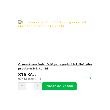
Gumová vana Volvo V40, pro spodní část úložného
prostoru, HB, kombi
816 Kč
/
ks
1 - 5 dní
674 Kč
bez DPH
Přidat do košíku