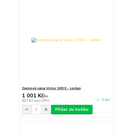
Gumová vana Volvo S60 II - sedan
1 001 Kč
/
ks
1 - 5 dní
827 Kč
bez DPH
Přidat do košíku