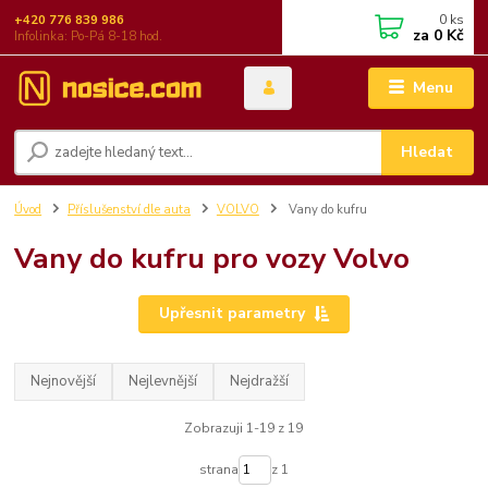
0
ks
+420 776 839 986
za
0 Kč
Infolinka: Po-Pá 8-18 hod.
Menu
Hledat
Úvod
Příslušenství dle auta
VOLVO
Vany do kufru
Vany do kufru pro vozy Volvo
Upřesnit parametry
Nejnovější
Nejlevnější
Nejdražší
Zobrazuji 1-19 z 19
strana
z 1