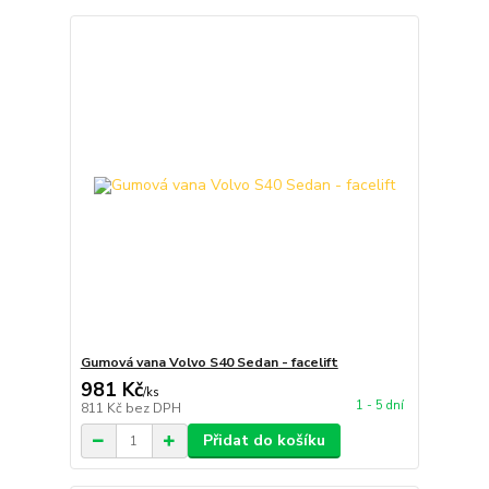
Gumová vana Volvo S40 Sedan - facelift
981 Kč
/
ks
1 - 5 dní
811 Kč
bez DPH
Přidat do košíku