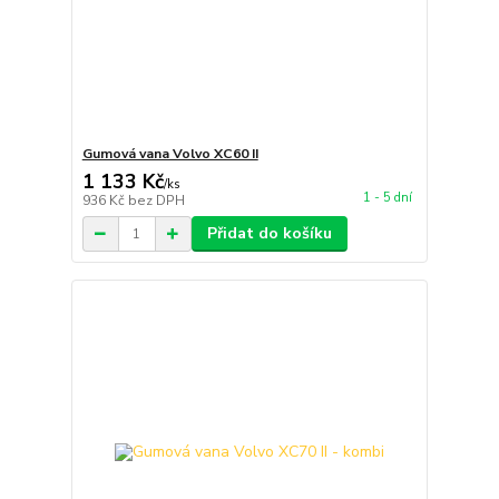
Gumová vana Volvo XC60 II
1 133 Kč
/
ks
1 - 5 dní
936 Kč
bez DPH
Přidat do košíku