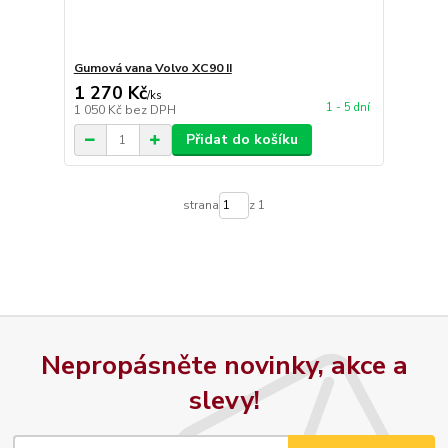
Gumová vana Volvo XC90 II
1 270 Kč
/
ks
1 - 5 dní
1 050 Kč
bez DPH
Přidat do košíku
strana
z 1
Nepropásněte novinky, akce a
slevy!