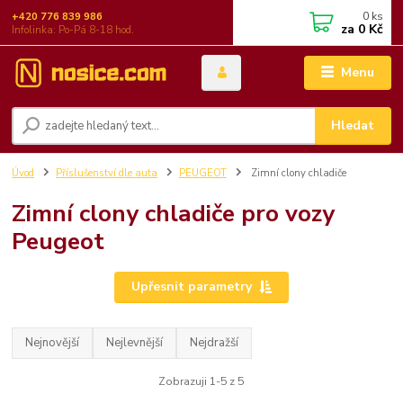
0
ks
+420 776 839 986
za
0 Kč
Infolinka: Po-Pá 8-18 hod.
Menu
Hledat
Úvod
Příslušenství dle auta
PEUGEOT
Zimní clony chladiče
Zimní clony chladiče pro vozy
Peugeot
Upřesnit parametry
Nejnovější
Nejlevnější
Nejdražší
Zobrazuji 1-5 z 5