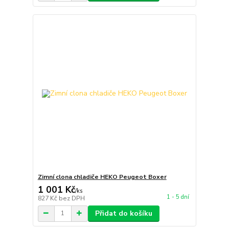
Zimní clona chladiče HEKO Peugeot Boxer
1 001 Kč
/
ks
1 - 5 dní
827 Kč
bez DPH
Přidat do košíku