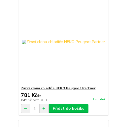
Zimní clona chladiče HEKO Peugeot Partner
781 Kč
/
ks
1 - 5 dní
645 Kč
bez DPH
Přidat do košíku