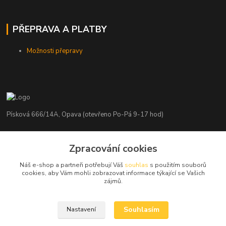
PŘEPRAVA A PLATBY
Možnosti přepravy
Písková 666/14A, Opava (otevřeno Po-Pá 9-17 hod)
Radim Kaděrka
Zpracování cookies
+420 776 839 986
Infolinka: Po-Pá 8-18 hod.
Náš e-shop a partneři potřebují Váš
souhlas
s použitím souborů
cookies, aby Vám mohli zobrazovat informace týkající se Vašich
info@nosice.com
zájmů.
Souhlasím
Nastavení