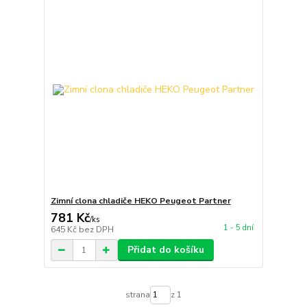
Zimní clona chladiče HEKO Peugeot Partner
781 Kč
/
ks
1 - 5 dní
645 Kč
bez DPH
Přidat do košíku
strana
z 1