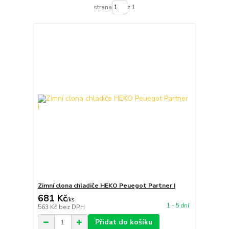
strana
z 1
Zimní clona chladiče HEKO Peuegot Partner I
681 Kč
/
ks
1 - 5 dní
563 Kč
bez DPH
Přidat do košíku