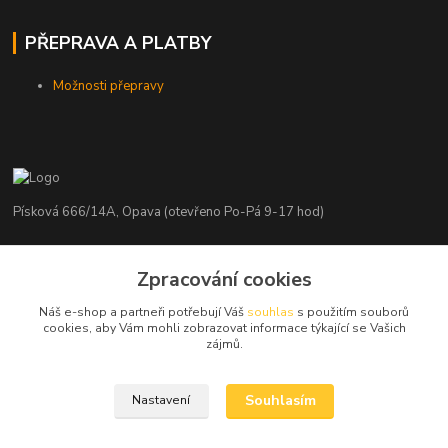
PŘEPRAVA A PLATBY
Možnosti přepravy
Písková 666/14A, Opava (otevřeno Po-Pá 9-17 hod)
Radim Kaděrka
Zpracování cookies
+420 776 839 986
Infolinka: Po-Pá 8-18 hod.
Náš e-shop a partneři potřebují Váš
souhlas
s použitím souborů
cookies, aby Vám mohli zobrazovat informace týkající se Vašich
info@nosice.com
zájmů.
Souhlasím
Nastavení