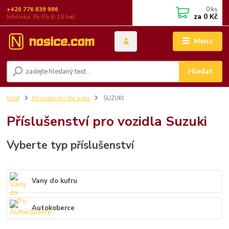
0
ks
+420 776 839 986
za
0 Kč
Infolinka: Po-Pá 8-18 hod.
Menu
Hledat
Úvod
Příslušenství dle auta
SUZUKI
Příslušenství pro vozidla Suzuki
Vyberte typ příslušenství
Vany do kufru
Autokoberce