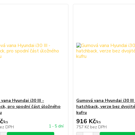
vana Hyundai i30 III -
Gumová vana Hyundai i30 III 
ck, pro spodní část úložného
hatchback, verze bez dvojit
u
kufru
č
916 Kč
/
ks
/
ks
1 - 5 dní
ez DPH
757 Kč
bez DPH