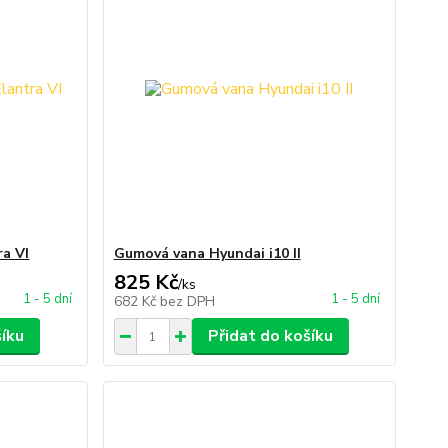
a VI
Gumová vana Hyundai i10 II
825 Kč
/
ks
1 - 5 dní
1 - 5 dní
682 Kč
bez DPH
šíku
Přidat do košíku