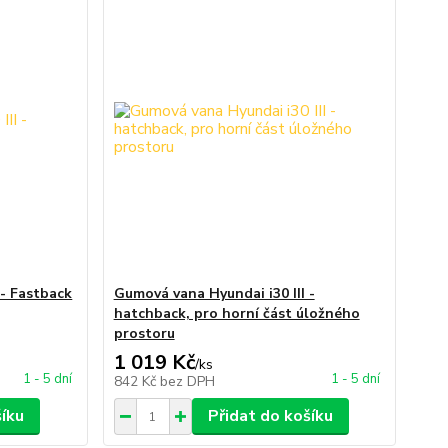
 - Fastback
Gumová vana Hyundai i30 III -
hatchback, pro horní část úložného
prostoru
1 019 Kč
/
ks
1 - 5 dní
1 - 5 dní
842 Kč
bez DPH
šíku
Přidat do košíku