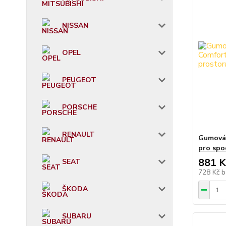
NISSAN
OPEL
PEUGEOT
PORSCHE
RENAULT
Gumová 
pro spo
881 K
SEAT
728 Kč
b
ŠKODA
SUBARU