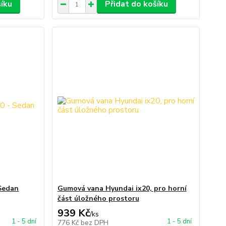
šíku
Přidat do košíku
Sedan
Gumová vana Hyundai ix20, pro horní
část úložného prostoru
939 Kč
/
ks
1 - 5 dní
1 - 5 dní
776 Kč
bez DPH