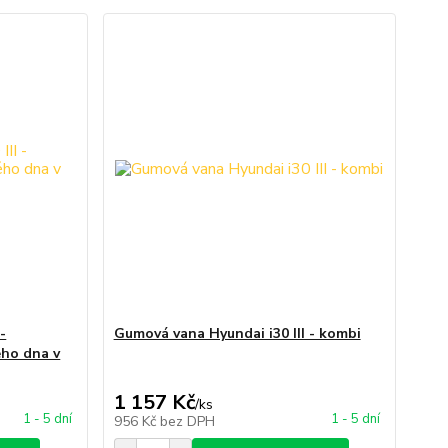
-
Gumová vana Hyundai i30 III - kombi
ého dna v
1 157 Kč
/
ks
1 - 5 dní
1 - 5 dní
956 Kč
bez DPH