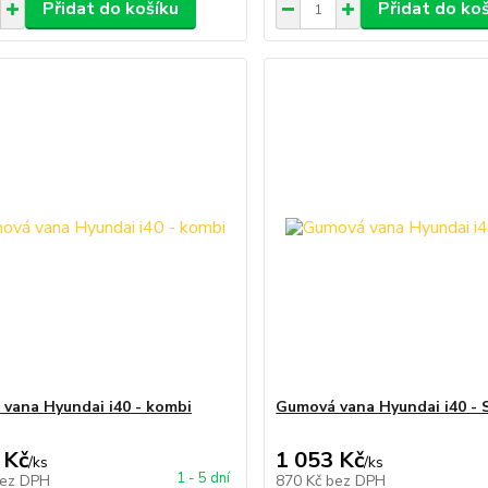
Přidat do košíku
Přidat do ko
vana Hyundai i40 - kombi
Gumová vana Hyundai i40 - 
 Kč
1 053 Kč
/
ks
/
ks
1 - 5 dní
ez DPH
870 Kč
bez DPH