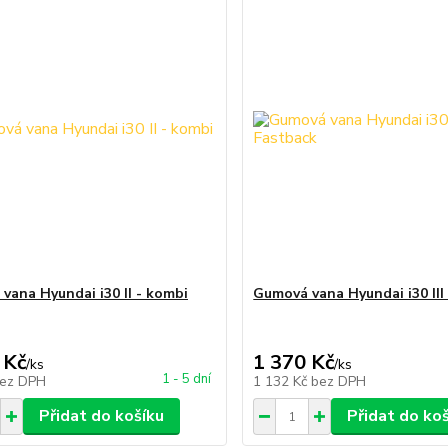
vana Hyundai i30 II - kombi
Gumová vana Hyundai i30 III
 Kč
1 370 Kč
/
ks
/
ks
1 - 5 dní
ez DPH
1 132 Kč
bez DPH
Přidat do košíku
Přidat do ko