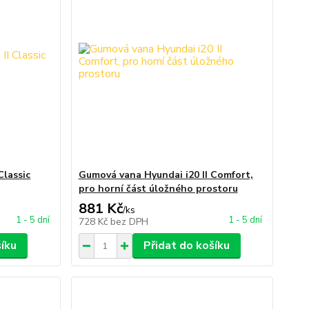
Classic
Gumová vana Hyundai i20 II Comfort,
pro horní část úložného prostoru
881 Kč
/
ks
1 - 5 dní
1 - 5 dní
728 Kč
bez DPH
šíku
Přidat do košíku