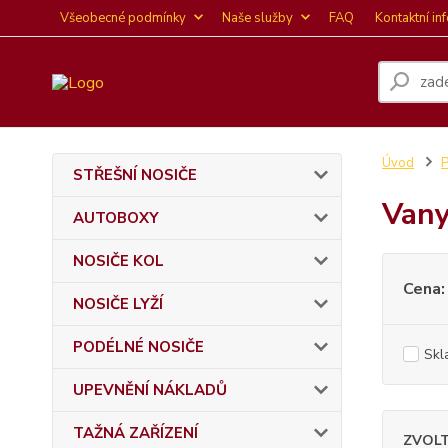
Všeobecné podmínky
Naše služby
FAQ
Kontaktní in
Úvod
P
STŘEŠNÍ NOSIČE
Vany
AUTOBOXY
NOSIČE KOL
Cena:
NOSIČE LYŽÍ
PODÉLNÉ NOSIČE
Skl
UPEVNĚNÍ NÁKLADŮ
TAŽNÁ ZAŘÍZENÍ
ZVOL