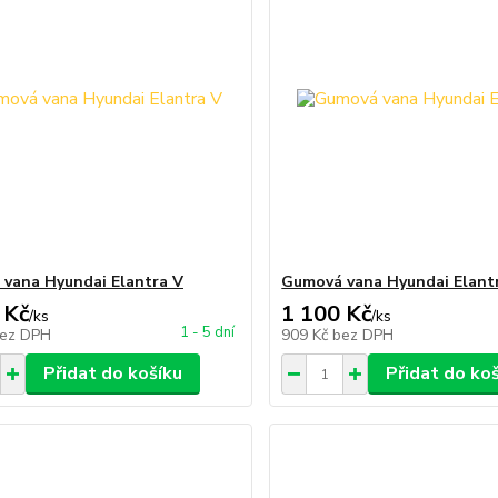
vana Hyundai Elantra V
Gumová vana Hyundai Elantr
 Kč
1 100 Kč
/
ks
/
ks
1 - 5 dní
ez DPH
909 Kč
bez DPH
Přidat do košíku
Přidat do ko