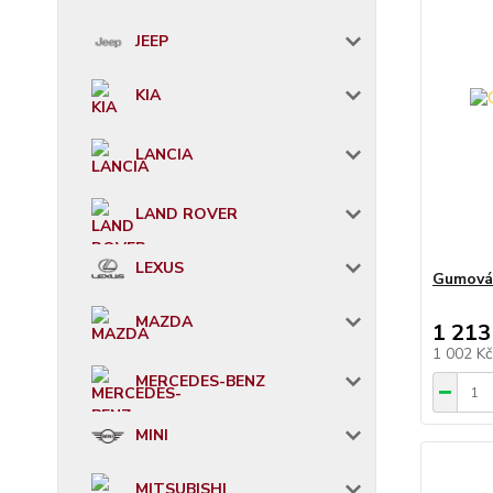
JEEP
KIA
LANCIA
LAND ROVER
LEXUS
Gumová 
MAZDA
1 213
1 002 K
MERCEDES-BENZ
MINI
MITSUBISHI