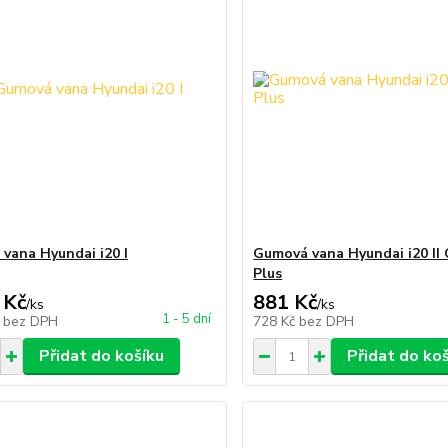
vana Hyundai i20 I
Gumová vana Hyundai i20 II 
Plus
 Kč
881 Kč
/
ks
/
ks
1 - 5 dní
č
bez DPH
728 Kč
bez DPH
Přidat do košíku
Přidat do ko