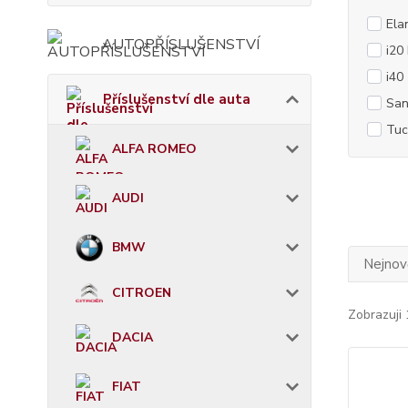
Ela
AUTOPŘÍSLUŠENSTVÍ
i20 
i40
Příslušenství dle auta
San
Tuc
ALFA ROMEO
AUDI
BMW
Nejnově
CITROEN
Zobrazuji 
DACIA
FIAT