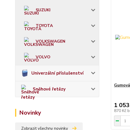
SUZUKI
TOYOTA
VOLKSWAGEN
VOLVO
Univerzální příslušenství
Gumová 
Sněhové řetězy
1 053
870 Kč
b
Novinky
Zobrazit všechny novinky