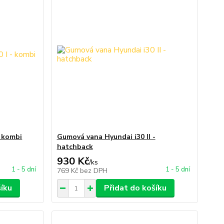
- kombi
Gumová vana Hyundai i30 II -
hatchback
930 Kč
/
ks
1 - 5 dní
1 - 5 dní
769 Kč
bez DPH
šíku
Přidat do košíku