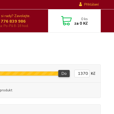
Přihlášení
 si rady? Zavolejte.
0
ks
 776 839 986
za
0 Kč
nka: Po-Pá 8-18 hod.
Do
Kč
produkt