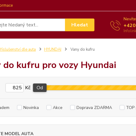
formace
Nevíte
Hledat
+420
Infoli
říslušenství dle auta
HYUNDAI
Vany do kufru
 do kufru pro vozy Hyundai
Kč
Od
adem
Novinka
Akce
Doprava ZDARMA
TOP 
TE MODEL AUTA