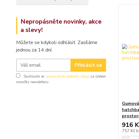
Nepropásněte novinky, akce
a slevy!
Můžete se kdykoli odhlásit. Zasíláme
jednou za 14 dní.
Přihlásit se
Souhlasím se
zpracováním osobních údajů
za účelem
rozesílky newsletteru.
Gumová 
hatchba
prostor
916 K
757 Kč
b