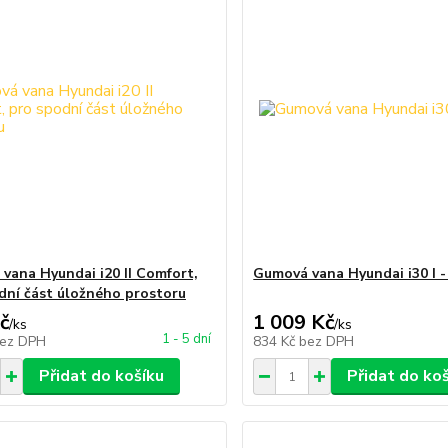
vana Hyundai i20 II Comfort,
Gumová vana Hyundai i30 I 
dní část úložného prostoru
č
1 009 Kč
/
ks
/
ks
1 - 5 dní
ez DPH
834 Kč
bez DPH
Přidat do košíku
Přidat do ko