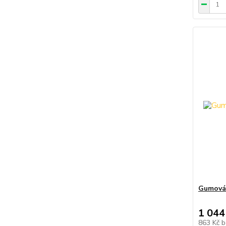
Gumová 
1 044
863 Kč
b