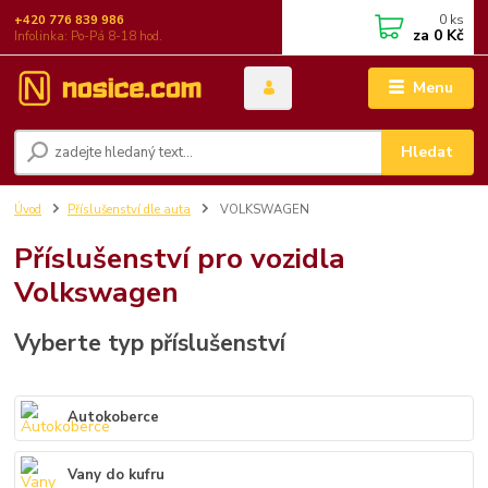
0
ks
+420 776 839 986
za
0 Kč
Infolinka: Po-Pá 8-18 hod.
Menu
Hledat
Úvod
Příslušenství dle auta
VOLKSWAGEN
Příslušenství pro vozidla
Volkswagen
Vyberte typ příslušenství
Autokoberce
Vany do kufru