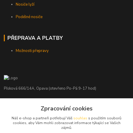
Nosiče lyží
Podélné nosiče
PŘEPRAVA A PLATBY
Možnosti přepravy
Písková 666/14A, Opava (otevřeno Po-Pá 9-17 hod)
Radim Kaděrka
+420 776 839 986
Zpracování cookies
Infolinka: Po-Pá 8-18 hod.
Náš e-shop a partneři potřebují Váš
souhlas
s použitím souborů
cookies, aby Vám mohli zobrazovat informace týkající se Vašich
info@nosice.com
zájmů.