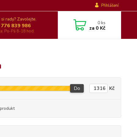
Přihlášení
 si rady? Zavolejte.
0
ks
 776 839 986
za
0 Kč
nka: Po-Pá 8-18 hod.
a
Do
Kč
produkt