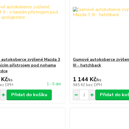
autokoberce zvýšené Mazda 3
Gumové autokoberce zvýšen
hasícím přístrojem pod nohama
III - hatchback
zdce
 Kč
1 144 Kč
/
ks
/
ks
1 - 5 dní
ez DPH
945 Kč
bez DPH
Přidat do košíku
Přidat do ko