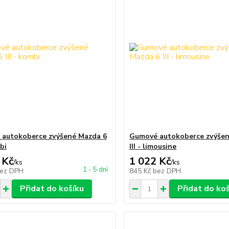
autokoberce zvýšené Mazda 6
Gumové autokoberce zvýšen
mbi
III - limousine
 Kč
1 022 Kč
/
ks
/
ks
1 - 5 dní
ez DPH
845 Kč
bez DPH
Přidat do košíku
Přidat do ko