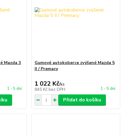
é Mazda 3
Gumové autokoberce zvýšené Mazda 5
II / Premacy
1 022 Kč
/
ks
1 - 5 dní
1 - 5 dní
845 Kč
bez DPH
šíku
Přidat do košíku