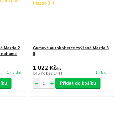
é Mazda 2
Gumové autokoberce zvýšené Mazda 3
od nohama
II
1 022 Kč
/
ks
1 - 5 dní
1 - 5 dní
845 Kč
bez DPH
šíku
Přidat do košíku