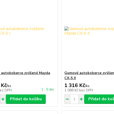
 autokoberce zvýšené Mazda
Gumové autokoberce zvýše
CX-5 II
 Kč
1 316 Kč
/
ks
/
ks
1 - 5 dní
ez DPH
1 088 Kč
bez DPH
Přidat do košíku
Přidat do ko