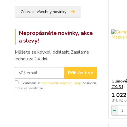
Zobrazit všechny novinky
Nepropásněte novinky, akce
a slevy!
Můžete se kdykoli odhlásit. Zasíláme
jednou za 14 dní.
Přihlásit se
Gumové
Souhlasím se
zpracováním osobních údajů
za účelem
CX-5 I
rozesílky newsletteru.
1 022
845 Kč
b