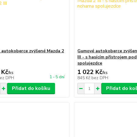
autokoberce zvýšené Mazda 2
Gumové autokoberce zvýšen
III - s hasícím přístrojem p
spolujezdce
 Kč
1 022 Kč
/
ks
/
ks
1 - 5 dní
ez DPH
845 Kč
bez DPH
Přidat do košíku
Přidat do ko