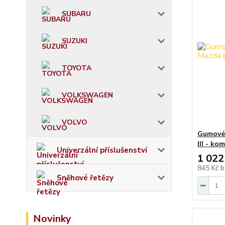
SUBARU
SUZUKI
TOYOTA
VOLKSWAGEN
VOLVO
Gumové 
III - ko
Univerzální příslušenství
1 022
845 Kč
b
Sněhové řetězy
Novinky