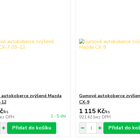
 autokoberce zvýšené Mazda
Gumové autokoberce zvýše
-12
CX-9
č
1 115 Kč
/
ks
/
ks
1 - 5 dní
ez DPH
921 Kč
bez DPH
Přidat do košíku
Přidat do ko