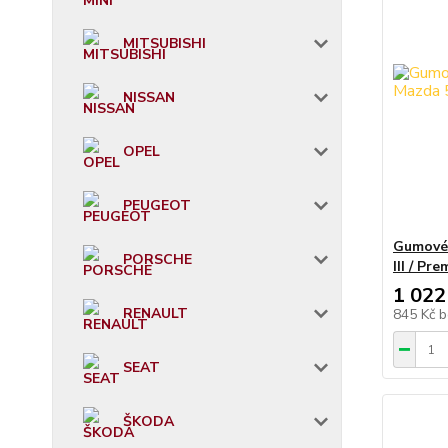
MITSUBISHI
NISSAN
OPEL
PEUGEOT
Gumové 
PORSCHE
III / Pr
1 022
RENAULT
845 Kč
b
SEAT
ŠKODA