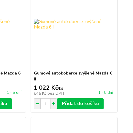
é Mazda 6
Gumové autokoberce zvýšené Mazda 6
II
1 022 Kč
/
ks
1 - 5 dní
1 - 5 dní
845 Kč
bez DPH
šíku
Přidat do košíku