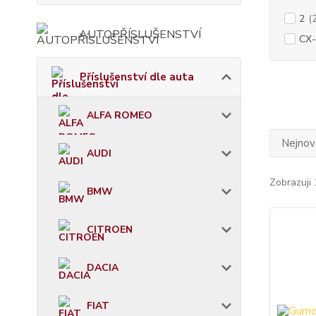
2
(
AUTOPŘÍSLUŠENSTVÍ
CX-
Příslušenství dle auta
ALFA ROMEO
Nejnově
AUDI
Zobrazuji 
BMW
CITROEN
DACIA
FIAT