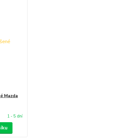
né Mazda
1 - 5 dní
šíku