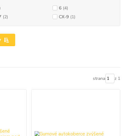
)
6
(4)
7
(2)
CX-9
(1)
y
strana
z 1