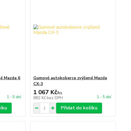
é Mazda 6
Gumové autokoberce zvýšené Mazda
CX-3
1 067 Kč
/
ks
1 - 5 dní
1 - 5 dní
882 Kč
bez DPH
šíku
Přidat do košíku