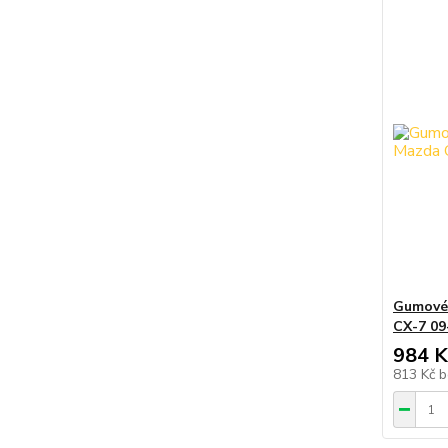
Gumové
CX-7 09
984 K
813 Kč
b