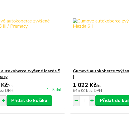
autokoberce zvýšené Mazda 5
Gumové autokoberce zvýšen
emacy
I
 Kč
1 022 Kč
/
ks
/
ks
1 - 5 dní
ez DPH
845 Kč
bez DPH
Přidat do košíku
Přidat do ko