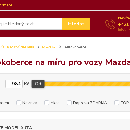
formace
Nevíte
Hledat
+420
Infoli
říslušenství dle auta
MAZDA
Autokoberce
koberce na míru pro vozy Mazd
Kč
Od
adem
Novinka
Akce
Doprava ZDARMA
TOP 
TE MODEL AUTA