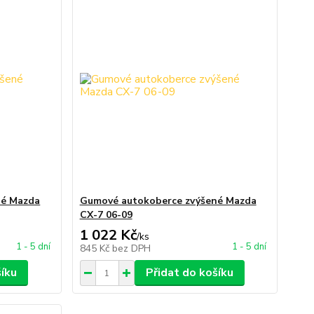
né Mazda
Gumové autokoberce zvýšené Mazda
CX-7 06-09
1 022 Kč
/
ks
1 - 5 dní
1 - 5 dní
845 Kč
bez DPH
šíku
Přidat do košíku