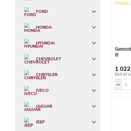
FORD
HONDA
HYUNDAI
Gumové 
III
CHEVROLET
1 022
845 Kč
b
CHRYSLER
IVECO
JAGUAR
JEEP