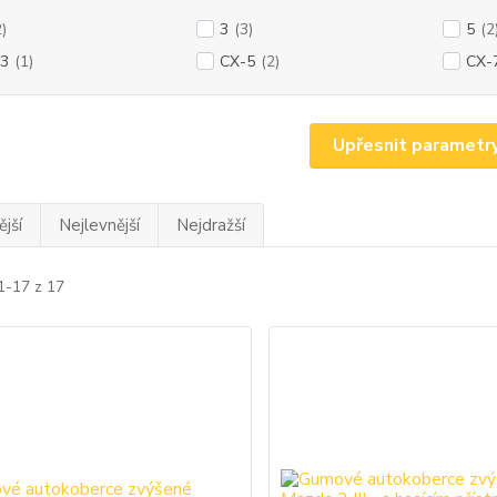
2)
3
(3)
5
(2
3
(1)
CX-5
(2)
CX-
Upřesnit parametr
jší
Nejlevnější
Nejdražší
1-17 z 17