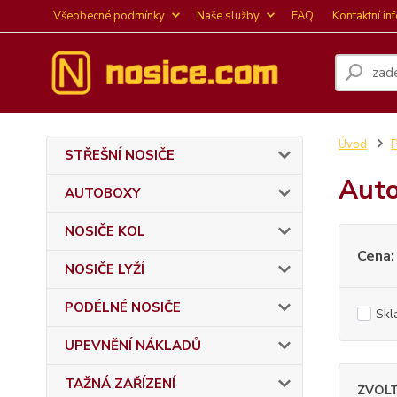
Všeobecné podmínky
Naše služby
FAQ
Kontaktní in
Úvod
P
STŘEŠNÍ NOSIČE
Auto
AUTOBOXY
NOSIČE KOL
Cena:
NOSIČE LYŽÍ
PODÉLNÉ NOSIČE
Skl
UPEVNĚNÍ NÁKLADŮ
TAŽNÁ ZAŘÍZENÍ
ZVOL