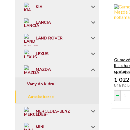
KIA
LANCIA
LAND ROVER
LEXUS
Gumové 
II - s 
MAZDA
spoluje
1 022
Vany do kufru
845 Kč
b
Autokoberce
MERCEDES-BENZ
MINI