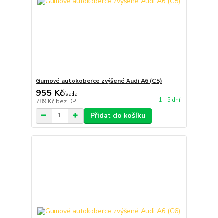
Gumové autokoberce zvýšené Audi A6 (C5)
955 Kč
/
sada
1 - 5 dní
789 Kč
bez DPH
Přidat do košíku