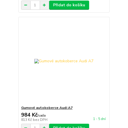
Přidat do košíku
Gumové autokoberce Audi A7
984 Kč
/
sada
1 - 5 dní
813 Kč
bez DPH