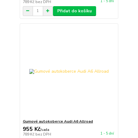
1 - 5 dní
789 Kč
bez DPH
Přidat do košíku
Gumové autokoberce Audi A6 Allroad
955 Kč
/
sada
1 - 5 dní
789 Kč
bez DPH