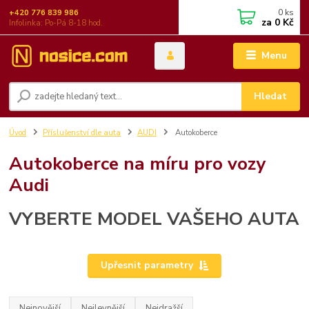
0
ks
+420 776 839 986
za
0 Kč
Infolinka: Po-Pá 8-18 hod.
Menu
Hledat
Úvod
Příslušenství dle auta
AUDI
Autokoberce
Autokoberce na míru pro vozy
Audi
VYBERTE MODEL VAŠEHO AUTA
Upřesnit parametry
Nejnovější
Nejlevnější
Nejdražší