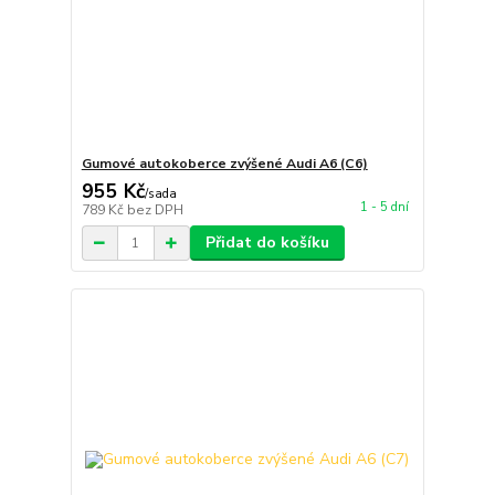
Gumové autokoberce zvýšené Audi A6 (C6)
955 Kč
/
sada
1 - 5 dní
789 Kč
bez DPH
Přidat do košíku