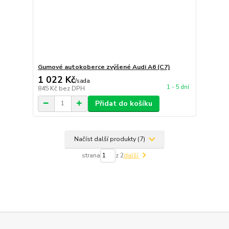
Gumové autokoberce zvýšené Audi A6 (C7)
1 022 Kč
/
sada
1 - 5 dní
845 Kč
bez DPH
Přidat do košíku
Načíst další produkty (7)
strana
z 2
další