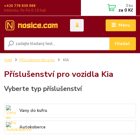
0
ks
+420 776 839 986
za
0 Kč
Infolinka: Po-Pá 8-18 hod.
Menu
Hledat
Úvod
Příslušenství dle auta
KIA
Příslušenství pro vozidla Kia
Vyberte typ příslušenství
Vany do kufru
Autokoberce