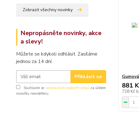
Zobrazit všechny novinky
Nepropásněte novinky, akce
a slevy!
Můžete se kdykoli odhlásit. Zasíláme
jednou za 14 dní.
Přihlásit se
Gumová 
881 K
Souhlasím se
zpracováním osobních údajů
za účelem
728 Kč
b
rozesílky newsletteru.