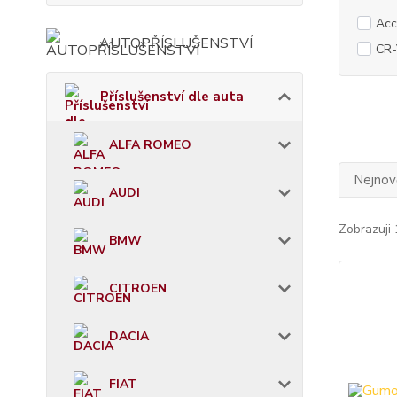
Acc
AUTOPŘÍSLUŠENSTVÍ
CR-
Příslušenství dle auta
ALFA ROMEO
Nejnově
AUDI
Zobrazuji 
BMW
CITROEN
DACIA
FIAT