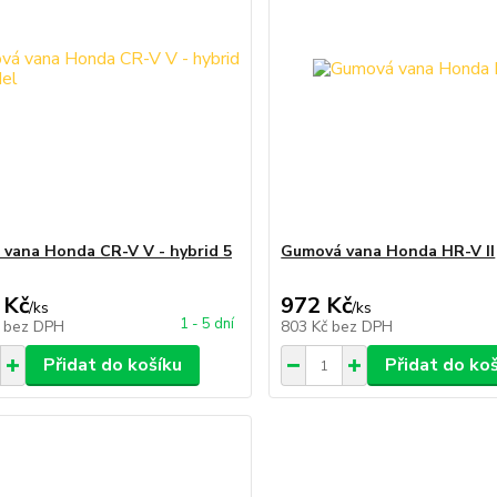
vana Honda CR-V V - hybrid 5
Gumová vana Honda HR-V II
 Kč
972 Kč
/
ks
/
ks
1 - 5 dní
č
bez DPH
803 Kč
bez DPH
Přidat do košíku
Přidat do ko