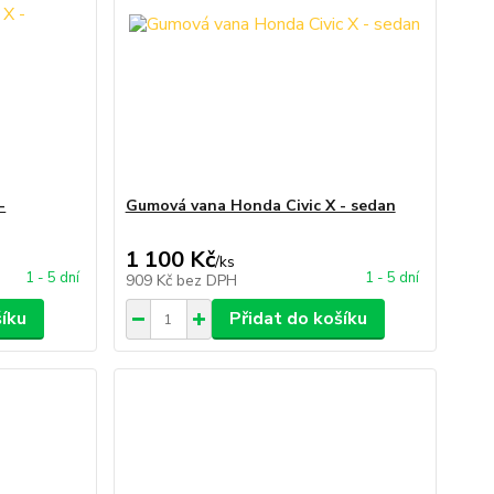
-
Gumová vana Honda Civic X - sedan
1 100 Kč
/
ks
1 - 5 dní
1 - 5 dní
909 Kč
bez DPH
šíku
Přidat do košíku