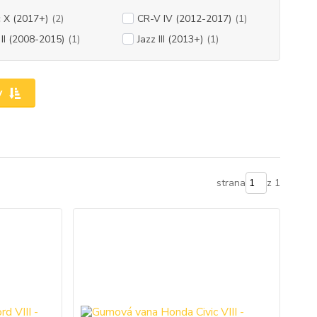
c X (2017+)
(2)
CR-V IV (2012-2017)
(1)
 II (2008-2015)
(1)
Jazz III (2013+)
(1)
y
strana
z 1