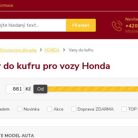
formace
Nevíte
Hledat
+420
Infoli
říslušenství dle auta
HONDA
Vany do kufru
 do kufru pro vozy Honda
Kč
Od
adem
Novinka
Akce
Doprava ZDARMA
TOP 
TE MODEL AUTA