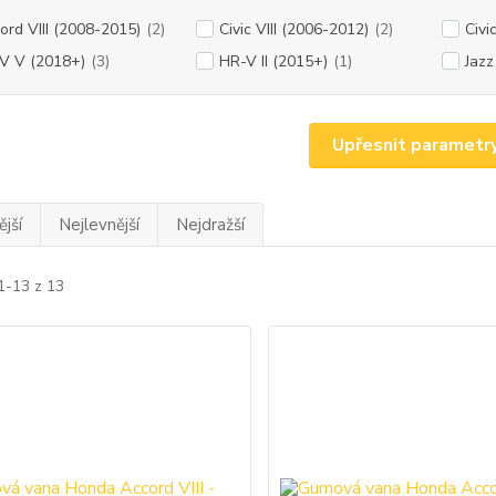
ord VIII (2008-2015)
(2)
Civic VIII (2006-2012)
(2)
Civi
V V (2018+)
(3)
HR-V II (2015+)
(1)
Jazz
Upřesnit parametr
jší
Nejlevnější
Nejdražší
1-13 z 13