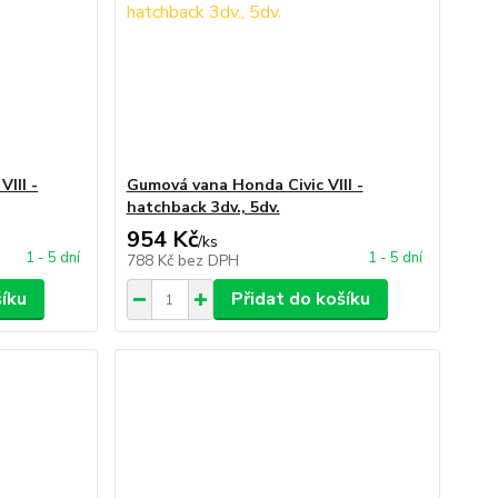
III -
Gumová vana Honda Civic VIII -
hatchback 3dv., 5dv.
954 Kč
/
ks
1 - 5 dní
1 - 5 dní
788 Kč
bez DPH
šíku
Přidat do košíku