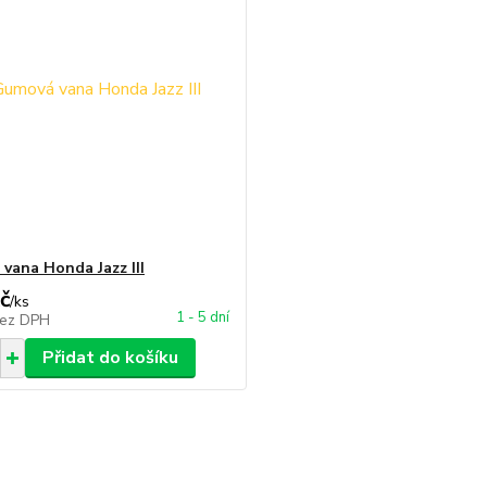
vana Honda Jazz III
č
/
ks
1 - 5 dní
ez DPH
Přidat do košíku