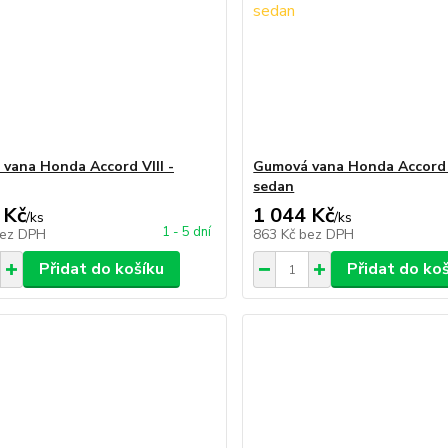
vana Honda Accord VIII -
Gumová vana Honda Accord V
sedan
 Kč
1 044 Kč
/
ks
/
ks
1 - 5 dní
ez DPH
863 Kč
bez DPH
Přidat do košíku
Přidat do ko