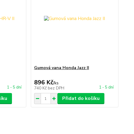
Gumová vana Honda Jazz II
896 Kč
/
ks
1 - 5 dní
1 - 5 dní
740 Kč
bez DPH
šíku
Přidat do košíku