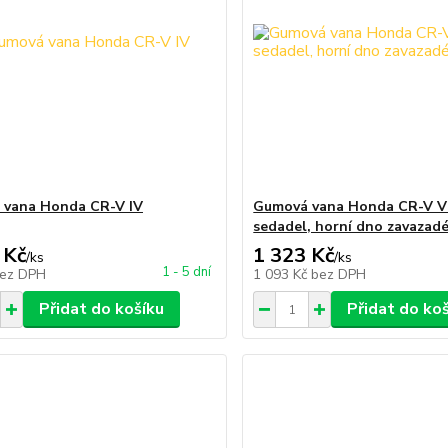
 vana Honda CR-V IV
Gumová vana Honda CR-V V 
sedadel, horní dno zavazadé
 Kč
1 323 Kč
/
ks
/
ks
1 - 5 dní
ez DPH
1 093 Kč
bez DPH
Přidat do košíku
Přidat do ko