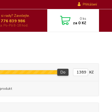
Přihlášení
 si rady? Zavolejte.
0
ks
 776 839 986
za
0 Kč
nka: Po-Pá 8-18 hod.
Do
Kč
produkt