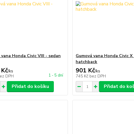
vana Honda Civic VIII - sedan
Gumová vana Honda Civic X 
hatchback
 Kč
901 Kč
/
ks
/
ks
1 - 5 dní
ez DPH
745 Kč
bez DPH
Přidat do košíku
Přidat do ko