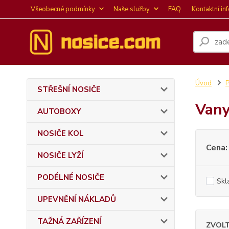
Všeobecné podmínky
Naše služby
FAQ
Kontaktní in
Úvod
P
STŘEŠNÍ NOSIČE
Vany
AUTOBOXY
NOSIČE KOL
Cena:
NOSIČE LYŽÍ
PODÉLNÉ NOSIČE
Skl
UPEVNĚNÍ NÁKLADŮ
TAŽNÁ ZAŘÍZENÍ
ZVOL