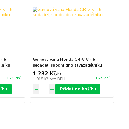
- 5
Gumová vana Honda CR-V V - 5
lníku
sedadel, spodní dno zavazadélníku
1 232 Kč
/
ks
1 - 5 dní
1 - 5 dní
1 018 Kč
bez DPH
šíku
Přidat do košíku