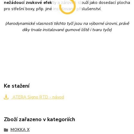
nežádoucí zvukové efekty
a zároveň slouží jako dosedací plocha
pro střešní boxy, příp. jiné instalované příslušenství.
(Aerodynamické vlasnosti těchto tyčí jsou na výborné úrovni, právě
díky trvale instalované gumové liště i tvaru tyče)
Ke stažení
ATERA Signo RTD - návod
Zboží zařazeno v kategoriích
MOKKA X