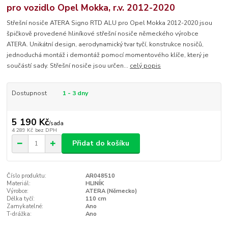
pro vozidlo Opel Mokka, r.v. 2012-2020
Střešní nosiče ATERA Signo RTD ALU pro Opel Mokka 2012-2020 jsou
špičkově provedené hliníkové střešní nosiče německého výrobce
ATERA. Unikátní design, aerodynamický tvar tyčí, konstrukce nosičů,
jednoduchá montáž i demontáž pomocí momentového klíče, který je
součástí sady. Střešní nosiče jsou určen...
celý popis
Dostupnost
1 - 3 dny
5 190 Kč
/
sada
4 289 Kč
bez DPH
Přidat do košíku
Číslo produktu:
AR048510
Materiál:
HLINÍK
Výrobce:
ATERA (Německo)
Délka tyčí:
110 cm
Zamykatelné:
Ano
T-drážka:
Ano