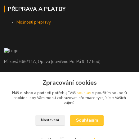
PŘEPRAVA A PLATBY
Možnosti přepravy
Písková 666/14A, Opava (otevřeno Po-Pá 9-17 hod)
Radim Kaděrka
+420 776 839 986
Zpracování cookies
Infolinka: Po-Pá 8-18 hod.
Náš e-shop a partneři potřebují Váš
souhlas
s použitím souborů
cookies, aby Vám mohli zobrazovat informace týkající se Vašich
info@nosice.com
zájmů.
Souhlasím
Nastavení