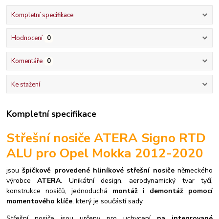
Kompletní specifikace
Hodnocení
0
Komentáře
0
Ke stažení
Kompletní specifikace
Střešní nosiče ATERA Signo RTD
ALU pro Opel Mokka 2012-2020
jsou
špičkově provedené hliníkové střešní nosiče
německého
výrobce
ATERA
. Unikátní design, aerodynamický tvar tyčí,
konstrukce nosičů, jednoduchá
montáž i demontáž pomocí
momentového klíče
, který je součástí sady.
S
třešní nosiče jsou určeny pro uchycení
na integrované