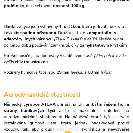
podélníky
, mají celkovou
nosnost 100 kg
.
Hliníkové tyče jsou vybaveny
T-drážkou
, která je trvale odkrytá a
kdykoliv
snadno přístupná
. Drážka je také
kompatibilní s
adaptéry jiných výrobců
(THULE, HAKR a další)
. Nosiče budou
po celou dobu používání zamknuté, díky
zamykatelným krytkám
.
Střešní nosiče jsou dodávány v sadě dvou kusů
(4 ks patek + 2 ks
tyčí)
s tříletou zárukou.
Rozměry hliníkové tyče jsou 29 mm
(výška)
a 80mm
(šířka)
.
Aerodynamické vlastnosti
Německý výrobce ATERA
přináší na trh
unikátní řešení horní
strany hliníkových tyčí
a to s maximálním ohledem na
aerodynamickýmé vlastnostmi. Na náběžné hraně tyčí je trvale
instalována gumová lišta, která jednak nadzvedává proud
vzduchu tak, aby proudil nad hlavní T-drážkou a
nevytvářel