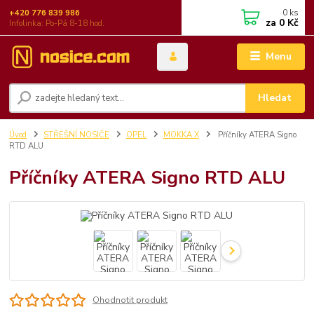
0
ks
+420 776 839 986
za
0 Kč
Infolinka: Po-Pá 8-18 hod.
Menu
Hledat
Úvod
STŘEŠNÍ NOSIČE
OPEL
MOKKA X
Příčníky ATERA Signo
RTD ALU
Příčníky ATERA Signo RTD ALU
Ohodnotit produkt