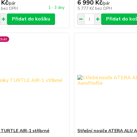
 Kč
6 990 Kč
/
pár
/
pár
1 - 3 dny
č
bez DPH
5 777 Kč
bez DPH
Přidat do košíku
Přidat do ko
dukt
y TURTLE AIR-1 stříbrné
Střešní nosiče ATERA ALU A