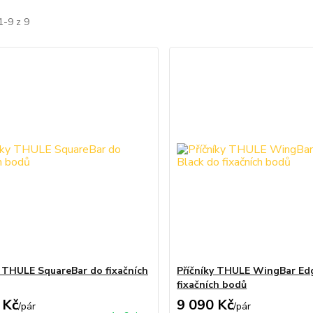
1-9 z 9
y THULE SquareBar do fixačních
Příčníky THULE WingBar Ed
fixačních bodů
 Kč
9 090 Kč
/
pár
/
pár