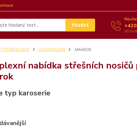
formace
Nevíte
Hledat
+420
Infoli
STŘEŠNÍ NOSIČE
VOLKSWAGEN
AMAROK
lexní nabídka střešních nosičů
rok
e typ karoserie
dávanější