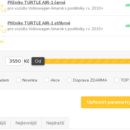
Příčníky TURTLE AIR-1 černé
sk
pro vozidlo Volkswagen Amarok s podélníky, r.v. 2010+
Příčníky TURTLE AIR-1 stříbrné
sk
pro vozidlo Volkswagen Amarok s podélníky, r.v. 2010+
Kč
Od
adem
Novinka
Akce
Doprava ZDARMA
TOP 
Upřesnit parametr
jší
Nejlevnější
Nejdražší