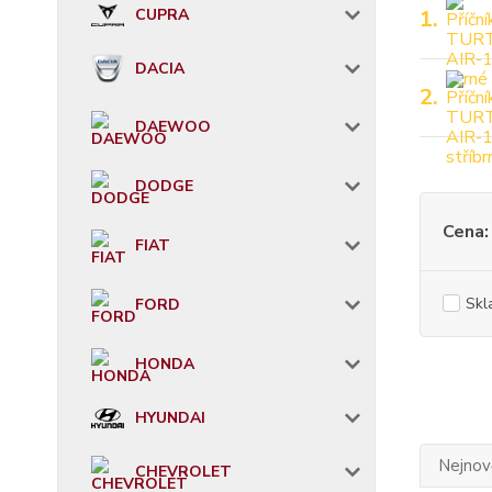
CUPRA
1.
DACIA
2.
DAEWOO
DODGE
Cena:
FIAT
Skl
FORD
HONDA
HYUNDAI
Nejnově
CHEVROLET