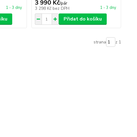
3 990 Kč
/
pár
1 - 3 dny
1 - 3 dny
3 298 Kč
bez DPH
šíku
Přidat do košíku
strana
z 1