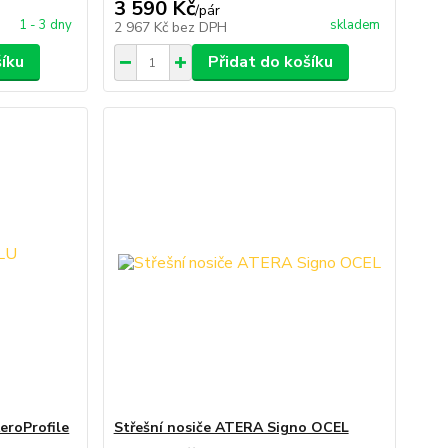
3 590 Kč
/
pár
1 - 3 dny
skladem
2 967 Kč
bez DPH
šíku
Přidat do košíku
eroProfile
Střešní nosiče ATERA Signo OCEL