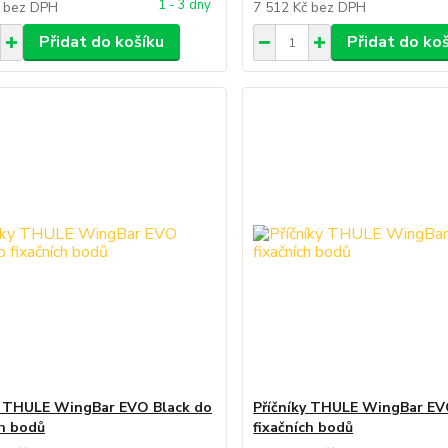
1 - 3 dny
č
bez DPH
7 512 Kč
bez DPH
Přidat do košíku
Přidat do ko
y THULE WingBar EVO Black do
Příčníky THULE WingBar E
ch bodů
fixačních bodů