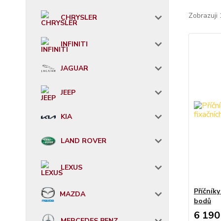
Zobrazuji 
CHRYSLER
INFINITI
JAGUAR
JEEP
KIA
LAND ROVER
LEXUS
Příčník
MAZDA
bodů
6 190
MERCEDES BENZ