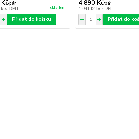
 Kč
4 890 Kč
/
pár
/
pár
skladem
č
bez DPH
4 041 Kč
bez DPH
Přidat do košíku
Přidat do ko