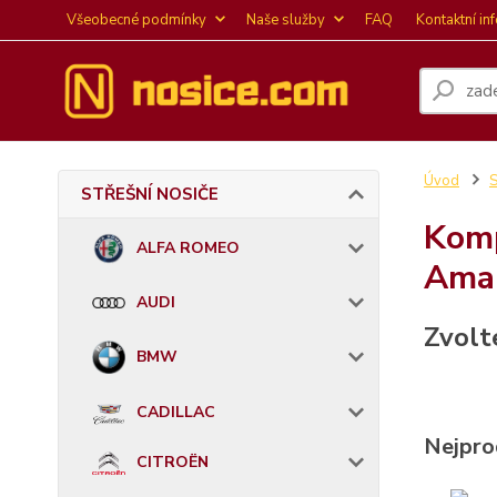
Všeobecné podmínky
Naše služby
FAQ
Kontaktní in
Úvod
STŘEŠNÍ NOSIČE
Komp
ALFA ROMEO
Ama
AUDI
Zvolt
BMW
CADILLAC
Nejpro
CITROËN