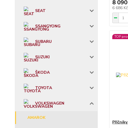
8 090
6 686 K
SEAT
SSANGYONG
TOP pro
SUBARU
SUZUKI
ŠKODA
TOYOTA
VOLKSWAGEN
AMAROK
Příčník