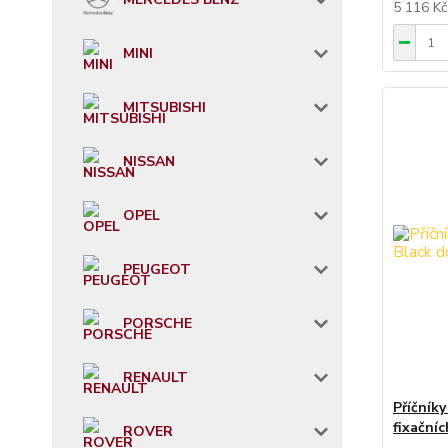
5 116 K
MINI
MITSUBISHI
NISSAN
OPEL
PEUGEOT
PORSCHE
RENAULT
Příčník
fixační
ROVER