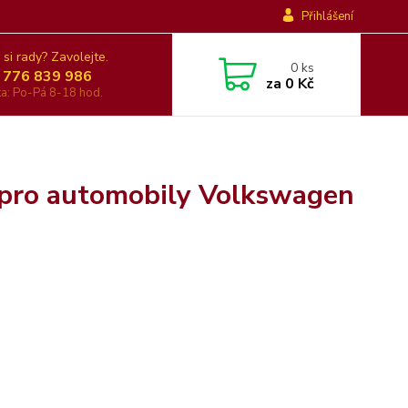
Přihlášení
 si rady? Zavolejte.
0
ks
 776 839 986
za
0 Kč
nka: Po-Pá 8-18 hod.
 pro automobily Volkswagen