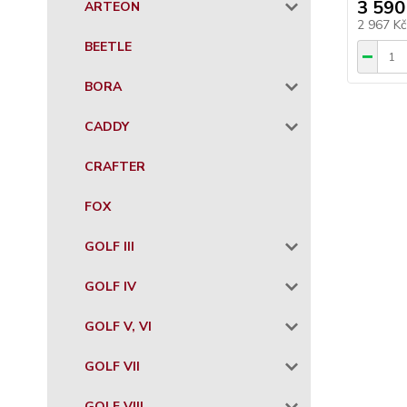
3 590
ARTEON
2 967 K
BEETLE
BORA
CADDY
CRAFTER
FOX
GOLF III
GOLF IV
GOLF V, VI
GOLF VII
GOLF VIII