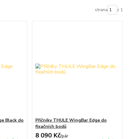
strana
z 1
ge Black do
Příčníky THULE WingBar Edge do
fixačních bodů
8 090 Kč
/
pár